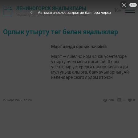
ЛЕНИНОГОРСК ЯҢАЛЫКЛАРЫ
16+
6
Автоматическое закрытие баннера через
"Заман сулышы" газетасы - Лениногорск районы
Орлык утырту тег белән яңалыклар
Март аенда орлык чәчәбез
Март — яшелчә һәм чәчәк үсентеләре
утырту өчен менә дигән ай. Яхшы
үсентеләр үстерергә һәм киләчәктә дә
мул уңыш алырга, бакчачыларның Ай
календаре сезгә ярдәм итәчәк.
27 март 2022, 15:20
786
0
0