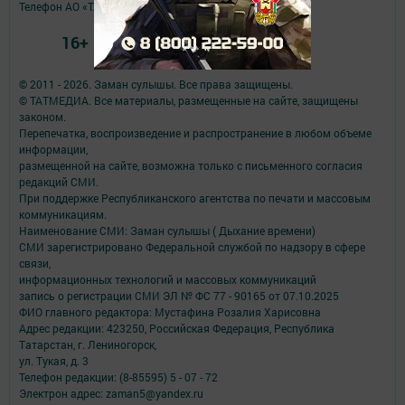
Телефон АО «ТАТМЕДИА»:
(843) 222 09 84
16+
© 2011 - 2026. Заман сулышы. Все права защищены.
© ТАТМЕДИА. Все материалы, размещенные на сайте, защищены
законом.
Перепечатка, воспроизведение и распространение в любом объеме
информации,
размещенной на сайте, возможна только с письменного согласия
редакций СМИ.
При поддержке Республиканского агентства по печати и массовым
коммуникациям.
Наименование СМИ: Заман сулышы ( Дыхание времени)
СМИ зарегистрировано Федеральной службой по надзору в сфере
связи,
информационных технологий и массовых коммуникаций
запись о регистрации СМИ ЭЛ № ФС 77 - 90165 от 07.10.2025
ФИО главного редактора: Мустафина Розалия Харисовна
Адрес редакции: 423250, Российская Федерация, Республика
Татарстан, г. Лениногорск,
ул. Тукая, д. 3
Телефон редакции: (8-85595) 5 - 07 - 72
Электрон адрес: zaman5@yandex.ru