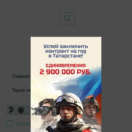
Главная
Төрле темалар