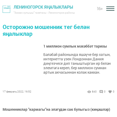
ЛЕНИНОГОРСК ЯҢАЛЫКЛАРЫ
16+
"Заман сулышы" газетасы - Лениногорск районы
Осторожно мошенник тег белән
яңалыклар
1 миллион сумлык мәхәббәт тарихы
Бәләбәй районында яшәүче бер хатын,
интернетта үзен Лондоннан Дания
диңгезчесе дип таныштырган ир белән
элемтәгә кереп, бер миллион сумнан
артык акчасыннан колак каккан.
17 февраль 2022, 16:52
840
0
0
Мошенниклар "кармагы"на эләгүдән сак булыгыз (киңәшләр)