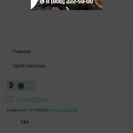
Главная
Төрле темалар
Телефон АО «ТАТМЕДИА»:
(843) 222 09 84
16+