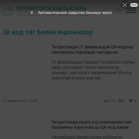
ЛЕНИНОГОРСК ЯҢАЛЫКЛАРЫ
16+
7
Автоматическое закрытие баннера через
"Заман сулышы" газетасы - Лениногорск районы
Qr код тег белән яңалыклар
Татарстанда 21 февральдән QR-кодлар
системасы гамәлдән чыгарыла
21 февральдән башлап Татарстан халкы
кафе, ресторан, театр, кинотеатр,
концерт, зур спорт чараларына QR-код
күрсәтмичә керә алачак.
21 февраль 2022, 09:08
973
0
0
Татарстанда күңел ачу үзәкләренә һәм
боулингка керү өчен дә QR-код кирәк
Республика Министрлар кабинеты