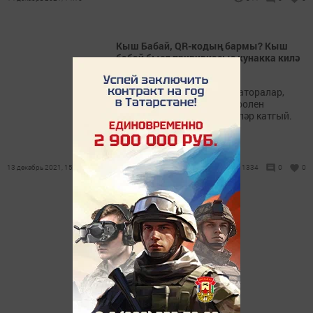
Кыш Бабай, QR-кодың бармы? Кыш
бабай быел прививкасыз кунакка килә
алмый
Яңа ел чараларында аниматоралар,
Кыш Бабай һәм Кар кызы ролен
башкаручылар өчен таләпләр катгый.
13 декабрь 2021, 15:30
1334
0
0