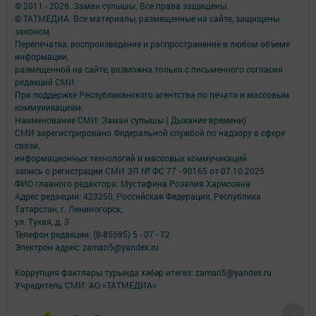
© 2011 - 2026. Заман сулышы. Все права защищены.
© ТАТМЕДИА. Все материалы, размещенные на сайте, защищены
законом.
Перепечатка, воспроизведение и распространение в любом объеме
информации,
размещенной на сайте, возможна только с письменного согласия
редакций СМИ.
При поддержке Республиканского агентства по печати и массовым
коммуникациям.
Наименование СМИ: Заман сулышы ( Дыхание времени)
СМИ зарегистрировано Федеральной службой по надзору в сфере
связи,
информационных технологий и массовых коммуникаций
запись о регистрации СМИ ЭЛ № ФС 77 - 90165 от 07.10.2025
ФИО главного редактора: Мустафина Розалия Харисовна
Адрес редакции: 423250, Российская Федерация, Республика
Татарстан, г. Лениногорск,
ул. Тукая, д. 3
Телефон редакции: (8-85595) 5 - 07 - 72
Электрон адрес: zaman5@yandex.ru
Коррупция фактлары турында хәбәр итегез: zaman5@yandex.ru
Учредитель СМИ: АО «ТАТМЕДИА»
Антикоррупционная политика