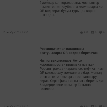
букмекер контораларына, компьютер
һәм интернет-клубларга килүчеләргә дә
QR-код кирәк булуы турында карар
чыгарды.
25 декабрь 2021, 13:36
842
0
0
Россиядә чит ил вакцинасы
ясатучыларга QR-кодлар биреләчәк
Чит ил вакциналары белән
коронавирустан прививка ясаткан
Россия гражданнарына сертификат һәм
QR-кодлар алу мөмкинлеге бар. Моның
өчен антитәнчекләргә тест тапшыру
кирәк. Сертификат ярты елга бирелә, дип
белдерде вице-премьер Татьяна
Голикова.
14 декабрь 2021, 14:15
844
0
0