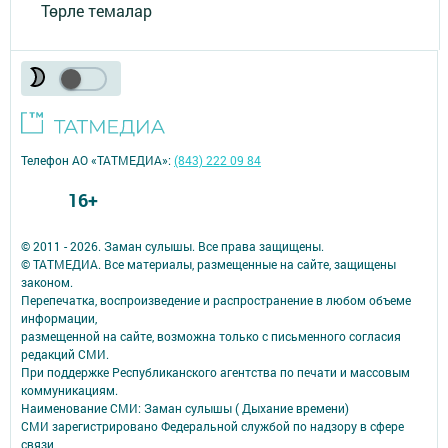
Төрле темалар
Телефон АО «ТАТМЕДИА»:
(843) 222 09 84
16+
© 2011 - 2026. Заман сулышы. Все права защищены.
© ТАТМЕДИА. Все материалы, размещенные на сайте, защищены
законом.
Перепечатка, воспроизведение и распространение в любом объеме
информации,
размещенной на сайте, возможна только с письменного согласия
редакций СМИ.
При поддержке Республиканского агентства по печати и массовым
коммуникациям.
Наименование СМИ: Заман сулышы ( Дыхание времени)
СМИ зарегистрировано Федеральной службой по надзору в сфере
связи,