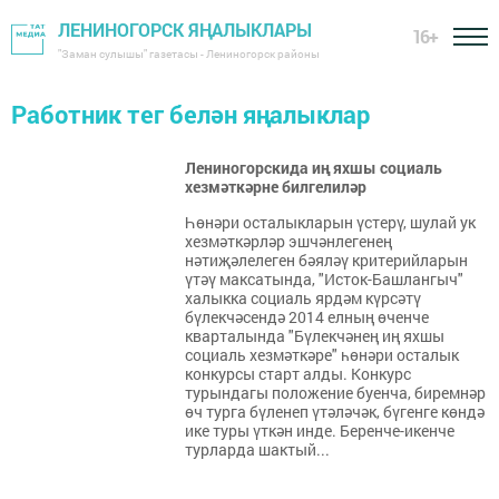
ЛЕНИНОГОРСК ЯҢАЛЫКЛАРЫ
16+
"Заман сулышы" газетасы - Лениногорск районы
Работник тег белән яңалыклар
Лениногорскида иң яхшы социаль
хезмәткәрне билгелиләр
Һөнәри осталыкларын үстерү, шулай ук
хезмәткәрләр эшчәнлегенең
нәтиҗәлелеген бәяләү критерийларын
үтәү максатында, "Исток-Башлангыч"
халыкка социаль ярдәм күрсәтү
бүлекчәсендә 2014 елның өченче
кварталында "Бүлекчәнең иң яхшы
социаль хезмәткәре" һөнәри осталык
конкурсы старт алды. Конкурс
турындагы положение буенча, биремнәр
өч турга бүленеп үтәләчәк, бүгенге көндә
ике туры үткән инде. Беренче-икенче
турларда шактый...