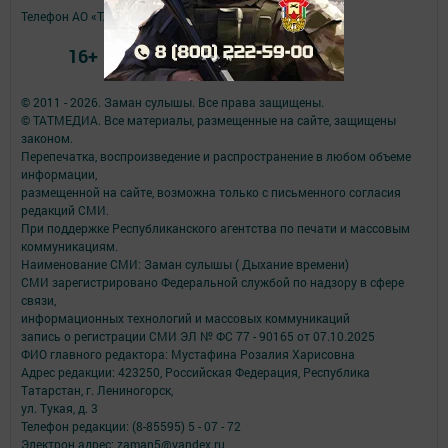
Телефон АО «ТАТМЕДИА»:
(843) 222 09 84
16+
© 2011 - 2026. Заман сулышы. Все права защищены.
© ТАТМЕДИА. Все материалы, размещенные на сайте, защищены
законом.
Перепечатка, воспроизведение и распространение в любом объеме
информации,
размещенной на сайте, возможна только с письменного согласия
редакций СМИ.
При поддержке Республиканского агентства по печати и массовым
коммуникациям.
Наименование СМИ: Заман сулышы ( Дыхание времени)
СМИ зарегистрировано Федеральной службой по надзору в сфере
связи,
информационных технологий и массовых коммуникаций
запись о регистрации СМИ ЭЛ № ФС 77 - 90165 от 07.10.2025
ФИО главного редактора: Мустафина Розалия Харисовна
Адрес редакции: 423250, Российская Федерация, Республика
Татарстан, г. Лениногорск,
ул. Тукая, д. 3
Телефон редакции: (8-85595) 5 - 07 - 72
Электрон адрес: zaman5@yandex.ru