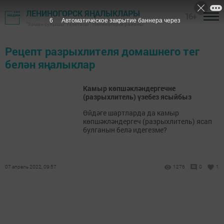
ЛЕНИНОГОРСК ЯҢАЛЫКЛАРЫ
16+
6
Автоматическое закрытие баннера через
"Заман сулышы" газетасы - Лениногорск районы
Рецепт разрыхлителя домашнего тег
белән яңалыклар
Камыр көпшәкләндергечне
(разрыхлитель) үзебез ясыйбыз
Өйдәге шартларда да камыр
көпшәкләндергеч (разрыхлитель) ясап
булганын белә идегезме?
07 апрель 2022, 09:57
1276
0
1