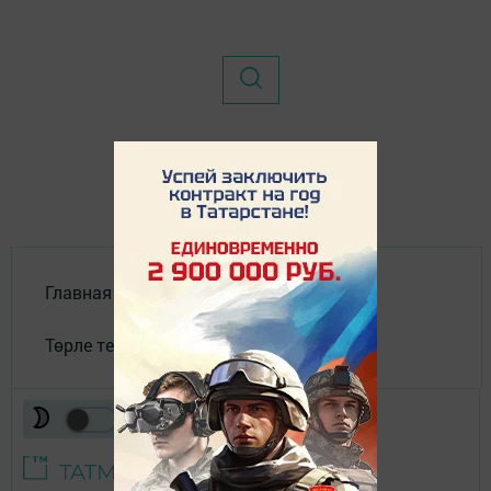
Главная
Төрле темалар