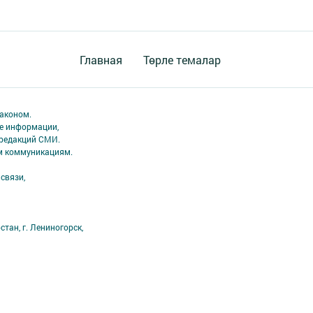
Главная
Төрле темалар
аконом.
ме информации,
 редакций СМИ.
ым коммуникациям.
связи,
тан, г. Лениногорск,