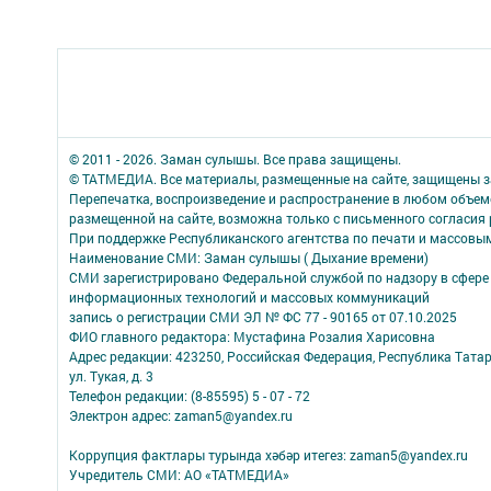
© 2011 - 2026. Заман сулышы. Все права защищены.
© ТАТМЕДИА. Все материалы, размещенные на сайте, защищены з
Перепечатка, воспроизведение и распространение в любом объе
размещенной на сайте, возможна только с письменного согласия
При поддержке Республиканского агентства по печати и массов
Наименование СМИ: Заман сулышы ( Дыхание времени)
СМИ зарегистрировано Федеральной службой по надзору в сфере 
информационных технологий и массовых коммуникаций
запись о регистрации СМИ ЭЛ № ФС 77 - 90165 от 07.10.2025
ФИО главного редактора: Мустафина Розалия Харисовна
Адрес редакции: 423250, Российская Федерация, Республика Татарс
ул. Тукая, д. 3
Телефон редакции: (8-85595) 5 - 07 - 72
Электрон адрес: zaman5@yandex.ru
Коррупция фактлары турында хәбәр итегез: zaman5@yandex.ru
Учредитель СМИ: АО «ТАТМЕДИА»