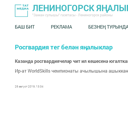
ЛЕНИНОГОРСК ЯҢАЛ
"Заман сулышы" газетасы - Лениногорск районы
БАШ БИТ
РЕКЛАМА
БЕЗНЕҢ ТУРЫНД
Росгвардия тег белән яңалыклар
Казанда росгвардиячеләр чит ил кешесенә югалтк
Ир-ат WorldSkills чемпионаты ачылышына ашыккан
26 август 2019, 13:34