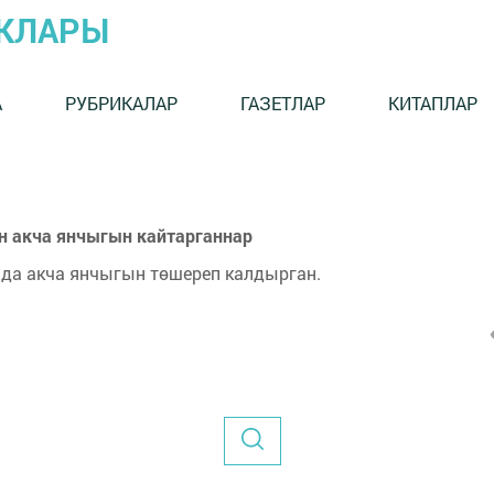
ЫКЛАРЫ
А
РУБРИКАЛАР
ГАЗЕТЛАР
КИТАПЛАР
ан акча янчыгын кайтарганнар
да акча янчыгын төшереп калдырган.