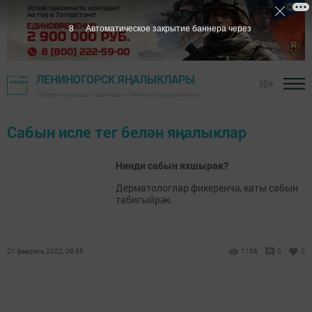
7
Автоматическое закрытие баннера через
ЛЕНИНОГОРСК ЯҢАЛЫКЛАРЫ
16+
"Заман сулышы" газетасы - Лениногорск районы
Сабын исле тег белән яңалыклар
Нинди сабын яхшырак?
Дерматологлар фикеренчә, каты сабын
табигыйрәк.
21 февраль 2022, 09:55
1136
0
0