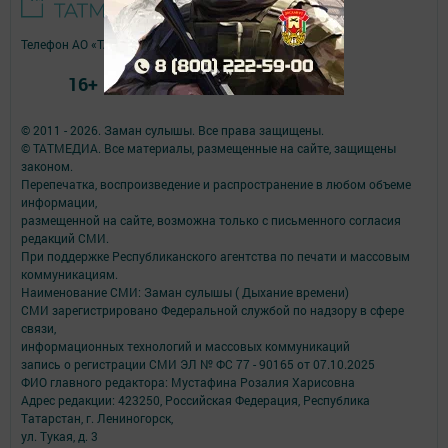
Телефон АО «ТАТМЕДИА»:
(843) 222 09 84
16+
© 2011 - 2026. Заман сулышы. Все права защищены.
© ТАТМЕДИА. Все материалы, размещенные на сайте, защищены
законом.
Перепечатка, воспроизведение и распространение в любом объеме
информации,
размещенной на сайте, возможна только с письменного согласия
редакций СМИ.
При поддержке Республиканского агентства по печати и массовым
коммуникациям.
Наименование СМИ: Заман сулышы ( Дыхание времени)
СМИ зарегистрировано Федеральной службой по надзору в сфере
связи,
информационных технологий и массовых коммуникаций
запись о регистрации СМИ ЭЛ № ФС 77 - 90165 от 07.10.2025
ФИО главного редактора: Мустафина Розалия Харисовна
Адрес редакции: 423250, Российская Федерация, Республика
Татарстан, г. Лениногорск,
ул. Тукая, д. 3