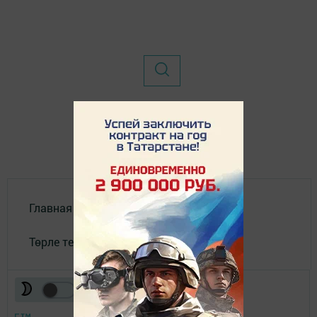
Главная
Төрле темалар