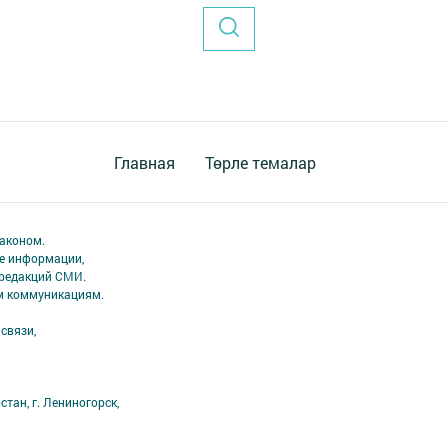
Главная
Төрле темалар
аконом.
ме информации,
 редакций СМИ.
ым коммуникациям.
связи,
тан, г. Лениногорск,