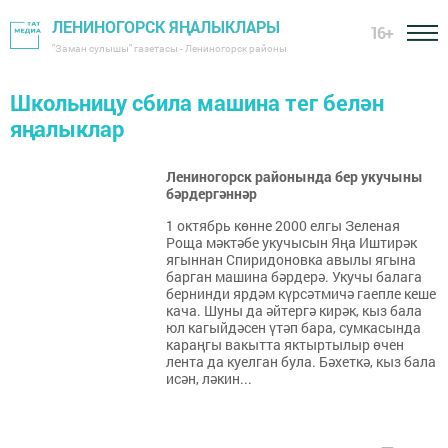
ЛЕНИНОГОРСК ЯҢАЛЫКЛАРЫ
16+
"Заман сулышы" газетасы - Лениногорск районы
Школьницу сбила машина тег белән
яңалыклар
Лениногорск районында бер укучыны
бәрдергәннәр
1 октябрь көнне 2000 елгы Зеленая
Роща мәктәбе укучысын Яңа Иштирәк
ягыннан Спиридоновка авылы ягына
барган машина бәрдерә. Укучы балага
бернинди ярдәм күрсәтмичә гаепле кеше
кача. Шуны да әйтергә кирәк, кыз бала
юл кагыйдәсен үтәп бара, сумкасында
караңгы вакытта яктыртылыр өчен
лента да куелган була. Бәхеткә, кыз бала
исән, ләкин...