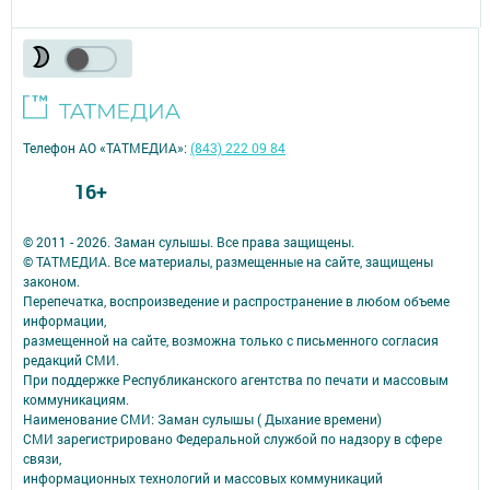
Телефон АО «ТАТМЕДИА»:
(843) 222 09 84
16+
© 2011 - 2026. Заман сулышы. Все права защищены.
© ТАТМЕДИА. Все материалы, размещенные на сайте, защищены
законом.
Перепечатка, воспроизведение и распространение в любом объеме
информации,
размещенной на сайте, возможна только с письменного согласия
редакций СМИ.
При поддержке Республиканского агентства по печати и массовым
коммуникациям.
Наименование СМИ: Заман сулышы ( Дыхание времени)
СМИ зарегистрировано Федеральной службой по надзору в сфере
связи,
информационных технологий и массовых коммуникаций