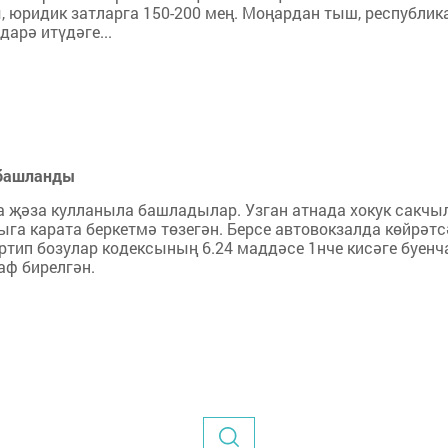
, юридик затларга 150-200 мең. Моңардан тыш, республик
арә итүдәге...
 башланды
а җәза кулланыла башладылар. Узган атнада хокук сакч
га карата беркетмә төзегән. Берсе автовокзалда көйрәтс
ртип бозулар кодексының 6.24 маддәсе 1нче кисәге буенча
аф бирелгән.