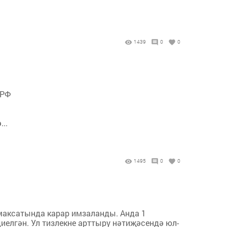
1439
0
0
ПРФ
..
1495
0
0
максатында карар имзаланды. Анда 1
иелгән. Ул тизлекне арттыру нәтиҗәсендә юл-