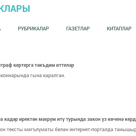
ЫКЛАРЫ
А
РУБРИКАЛАР
ГАЗЕТЛАР
КИТАПЛАР
траф кертергә тәкъдим иттеләр
аконнарында гына каралган.
га кадәр иректән мәхрүм итү турында закон үз көченә керд
кон тексты мәгълүматы белән интернет-порталда танышы