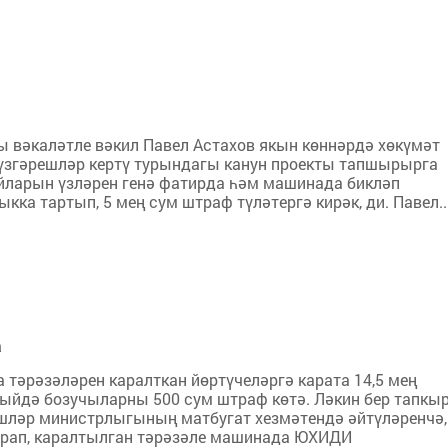
 вәкаләтле вәкил Павел Астахов якын көннәрдә хөкүмәт
үзгәрешләр кертү турындагы канун проекты тапшырырга
ыйларын үзләрен генә фатирда һәм машинада бикләп
а тартып, 5 мең сум штраф түләтергә кирәк, ди. Павел..
а
тәрәзәләрен каралткан йөртүчеләргә карата 14,5 мең
гыйдә бозучыларны 500 сум штраф көтә. Ләкин бер тапкы
эшләр министрлыгының матбугат хезмәтендә әйтүләренчә,
арап, каралтылган тәрәзәле машинада ЮХИДИ