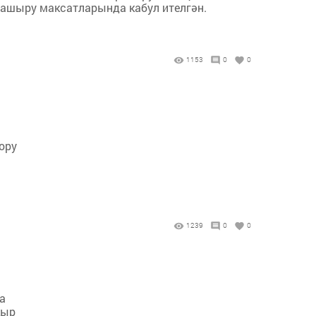
 ашыру максатларында кабул ителгән.
1153
0
0
ору
1239
0
0
а
кыр