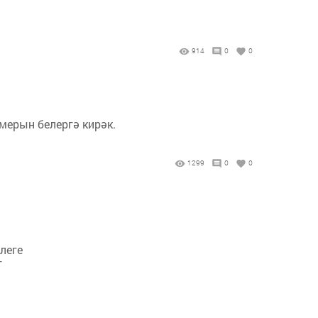
914
0
0
мерын белергә кирәк.
1299
0
0
леге
г