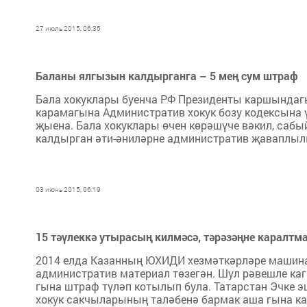
27 июль 2015, 06:35
Баланы ялгызын калдырганга – 5 мең сум штраф
Бала хокуклары буенча РФ Президенты каршындагы
карамагына Административ хокук бозу кодексына 
җыена. Бала хокуклары өчен көрәшүче вәкил, саб
калдырган әти-әниләрне административ җаваплылыкк
03 июнь 2015, 06:19
15 тәүлеккә утырасың килмәсә, тәрәзәңне каралтм
2014 елда Казанның ЮХИДИ хезмәткәрләре машина 
административ материал төзегән. Шул рәвешле ка
гына штраф түләп котылып була. Татарстан Эчке 
хокук сакчыларының таләбенә бармак аша гына к