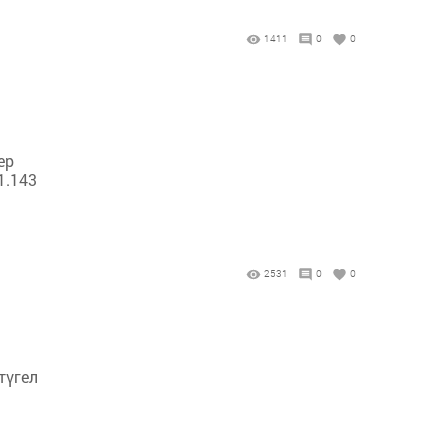
1411
0
0
ер
1.143
2531
0
0
түгел