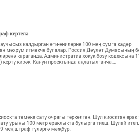
раф кертелә
аучысыз калдырган әти-әниләрне 100 мең сумга кадәр
ан мәхрүм итмәкче булалар. Россия Дәүләт Думасының б
әренә караганда, Административ хокук бозу кодексына 1
кертү кирәк. Канун проектында аңлатылганча,...
скта тәмәке сату очрагы теркәлгән. Шул киосктан ерак 
 сату урыны 100 метр ераклыкта булырга тиеш. Шулай итеп,
39 мең штраф түләргә мәҗбүр.