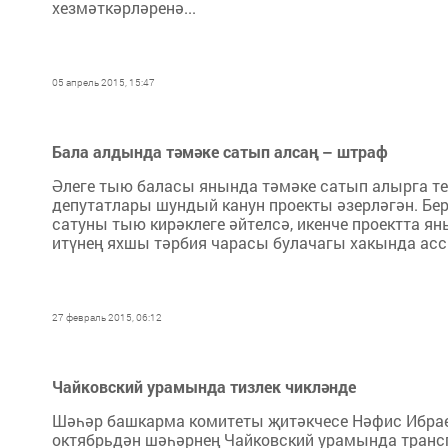
хезмәткәрләренә...
05 апрель 2015, 15:47
Бала алдында тәмәке сатып алсаң – штраф
Әлеге тыю баласы янында тәмәке сатып алырга те
депутатлары шундый канун проекты әзерләгән. Бер
сатуны тыю кирәклеге әйтелсә, икенче проектта 
итүнең яхшы тәрбия чарасы булачагы хакында ассы
27 февраль 2015, 06:12
Чайковский урамында тизлек чикләнде
Шәһәр башкарма комитеты җитәкчесе Нәфис Ибрае
октябрьдән шәһәрнең Чайковский урамында транспо