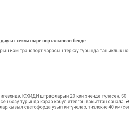
әүләт хезмәтләре порталыннан белде
ерын һәм транспорт чарасын теркәү турында таныклык но
 нигезендә, ЮХИДИ штрафларын 20 көн эчендә түләсәң, 50
сен бозу турында карар кабул ителгән вакыттан санала. Ә
ар,кызыл светофорда узып китүчеләр, тизлекне 40 км/сә