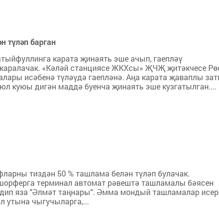
н түләп барган
тыйфуллинга карата җинаять эше ачып, гаепләү
а каралачак. «Кәләй станциясе ЖКХсы» ҖЧҖ җитәкчесе Р
лары исәбенә түләүдә гаепләнә. Аңа карата җаваплы за
л куюы дигән маддә буенча җинаять эше кузгатылган....
фларны тиздән 50 % ташлама белән түләп булачак.
 шорферга терминал автомат рәвештә ташламалы бәясен
, дип яза "Әлмәт таңнары". Әмма мондый ташламалар исер
 утына чыгучыларга,...