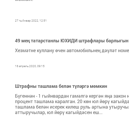
27 гыйнвар 2022, 12:51
49 мең татарстанлы ЮХИДИ штрафлары барлыгын д
Хезмәтне куллану өчен автомобильнең дәүләт ном
16 апрель 2020, 09:15
Штрафны ташлама белән түләргә мөмкин
Бүгеннән - 1 гыйнвардан гамәлгә кергән яңа закон
процент ташлама каралган. 20 көн юл йөрү кагыйдә
ташлама белән исерек килеш руль артына утыручыл
аттыручылар, юл йөрү кагыйдәсен еш...