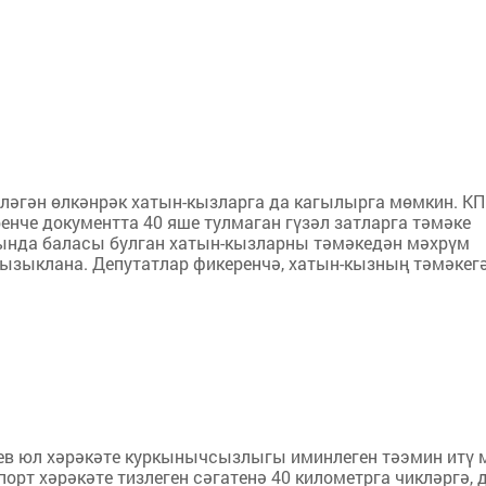
ләгән өлкәнрәк хатын-кызларга да кагылырга мөмкин. К
енче документта 40 яше тулмаган гүзәл затларга тәмәке
янында баласы булган хатын-кызларны тәмәкедән мәхрүм
зыклана. Депутатлар фикеренчә, хатын-кызның тәмәкегә.
в юл хәрәкәте куркынычсызлыгы иминлеген тәэмин итү 
рт хәрәкәте тизлеген сәгатенә 40 километрга чикләргә, д