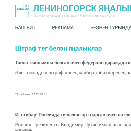
ЛЕНИНОГОРСК ЯҢАЛ
"Заман сулышы" газетасы - Лениногорск районы
БАШ БИТ
РЕКЛАМА
БЕЗНЕҢ ТУРЫНД
Штраф тег белән яңалыклар
Төнлә тынлыкны бозган өчен федераль дәрәҗәдә ш
Әлегә мондый штраф илнең кайбер төбәкләренең з
28 гыйнвар 2022, 08:14
Игътибар! Россиядә тизлекне арттырган өчен өч ел
Россия Президенты Владимир Путин имзалаган за
мөмкин.