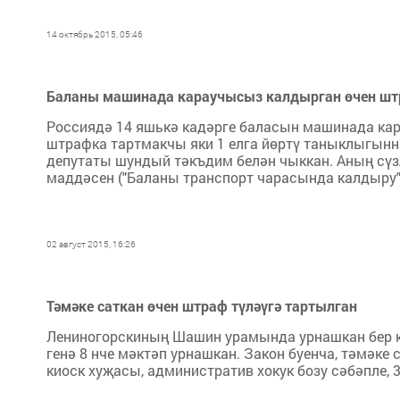
14 октябрь 2015, 05:46
Баланы машинада караучысыз калдырган өчен шт
Россиядә 14 яшькә кадәрге баласын машинада кар
штрафка тартмакчы яки 1 елга йөртү таныклыгынн
депутаты шундый тәкъдим белән чыккан. Аның сүзл
маддәсен ("Баланы транспорт чарасында калдыру") 
02 август 2015, 16:26
Тәмәке саткан өчен штраф түләүгә тартылган
Лениногорскиның Шашин урамында урнашкан бер кио
генә 8 нче мәктәп урнашкан. Закон буенча, тәмәке
киоск хуҗасы, административ хокук бозу сәбәпле, 