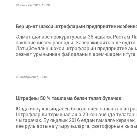
01 гыйнвар 2016, 10:20
Бер ир-ат шәхси штрафларын предприятие исәбеннә
Әлмәт шәһәре прокуратурасы 36 яшьлек Рөстәм Ла
заключениесен раслады. Хәзер җинаять эше судт
Латыйфуллин шәхси штрафларын предприятие акча
хезмәт урыныннан файдаланып әрәм-шәрәм итүгә ю
02 ноябрь 2015, 07:08
Штрафны 50 % ташлама белән түләп булачак
Юлда йөрү кагыйдәсен бозган өчен салынган штра
Штрафларны терминал аша 20 көн эчендә түләгән
чыгарачак. Бу яңалык 2016 елдан гамәлгә керәчәк
көе руль артына утыручыларга, светофорның кызыл