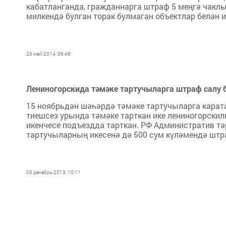
кабатланганда, гражданнарга штраф 5 меңгә чаклы
милкендә булган торак булмаган объектлар белән ид
23 май 2014, 06:46
Лениногорскида тәмәке тартучыларга штраф салу
15 ноябрьдән шәһәрдә тәмәке тартучыларга карат
тиешсез урында тәмәке тарткан ике лениногорскилы
икенчесе подъездда тарткан. РФ Административ тә
тартучыларның икесенә дә 500 сум күләмендә штр
03 декабрь 2013, 10:11