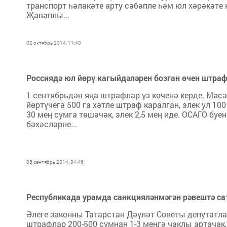
транспорт һәлакәте арту сәбәпле һәм юл хәрәкә
Җаваплы...
02 октябрь 2014, 11:40
Россиядә юл йөрү кагыйдәләрен бозган өчен штраф
1 сентябрьдән яңа штрафлар үз көченә керде. Мәс
йөртүчегә 500 га хәтле штраф каралган, элек ул 1
30 мең сумга төшәчәк, элек 2,5 мең иде. ОСАГО бу
бәхәсләрне...
05 сентябрь 2014, 04:46
Республикада урамда санкцияләнмәгән рәвештә са
Әлеге законны Татарстан Дәүләт Советы депутатла
штрафлар 200-500 сумнан 1-3 меңгә чаклы артачак,