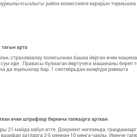
те куркынычсызлыгы район комиссиясе карарын тормышка
 тагын арта
әлән, страховкалау полисыннан башка йөргән өчен машина
00 сум иде . Правасы булмаган йөртүчегә машинаны биреп т
енча да яңалыклар бар. 1 сентябрьдән мәҗбүри рәвештә
ткан өчен штрафлар берничә тапкырга арткан
ры 21 майда кабул итте. Документ нигезендә, граңданнарг
 вазифаи затларга 2-5 меңнән 10 меңгә чаклы. Икенче тап