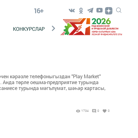
16+
КОНКУРСЛАР
ТЕЛЕВИДЕНИЕ
КОНТАКТ
чен кәрәзле телефоныгыздан "Play Market"
гә. Анда төрле оешма-предприятие турында
саниесе турында мәгълүмат, шәһәр картасы,
1734
0
0