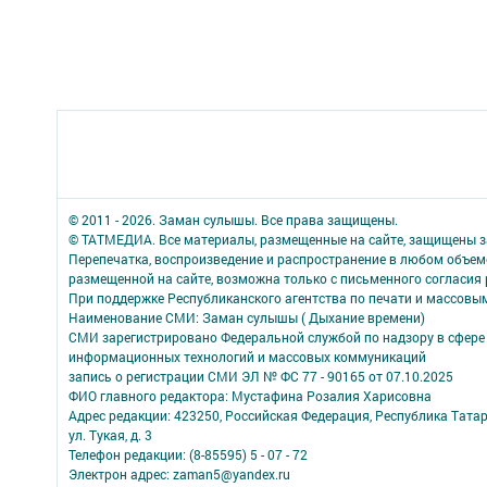
© 2011 - 2026. Заман сулышы. Все права защищены.
© ТАТМЕДИА. Все материалы, размещенные на сайте, защищены з
Перепечатка, воспроизведение и распространение в любом объе
размещенной на сайте, возможна только с письменного согласия
При поддержке Республиканского агентства по печати и массов
Наименование СМИ: Заман сулышы ( Дыхание времени)
СМИ зарегистрировано Федеральной службой по надзору в сфере 
информационных технологий и массовых коммуникаций
запись о регистрации СМИ ЭЛ № ФС 77 - 90165 от 07.10.2025
ФИО главного редактора: Мустафина Розалия Харисовна
Адрес редакции: 423250, Российская Федерация, Республика Татарс
ул. Тукая, д. 3
Телефон редакции: (8-85595) 5 - 07 - 72
Электрон адрес: zaman5@yandex.ru