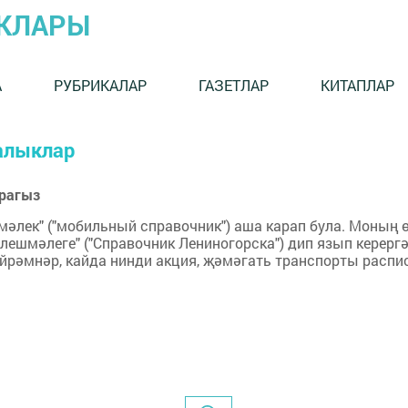
ЫКЛАРЫ
А
РУБРИКАЛАР
ГАЗЕТЛАР
КИТАПЛАР
ңалыклар
арагыз
әлек" ("мобильный справочник") аша карап була. Моның ө
 белешмәлеге" ("Справочник Лениногорска") дип язып керер
йрәмнәр, кайда нинди акция, җәмәгать транспорты распи