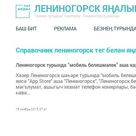
ЛЕНИНОГОРСК ЯҢАЛ
"Заман сулышы" газетасы - Лениногорск районы
БАШ БИТ
РЕКЛАМА
БЕЗНЕҢ ТУРЫНД
Справочник лениногорск тег белән я
Лениногорск турында “мобиль белешмәлек” аша к
Хәзер Лениногорск шәһәре турында "мобиль белешм
яисә "App Store" аша "Лениногорск", "Лениногорск
мәгълүмат, ашыгыч хезмәт телефон номерлары, бә
һава...
16 ноябрь 2015, 07:41