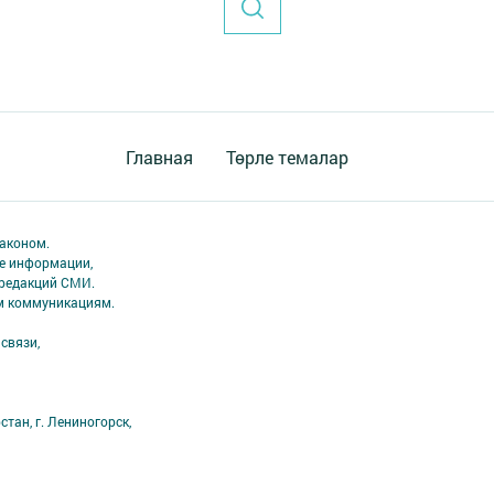
Главная
Төрле темалар
аконом.
ме информации,
 редакций СМИ.
ым коммуникациям.
связи,
тан, г. Лениногорск,