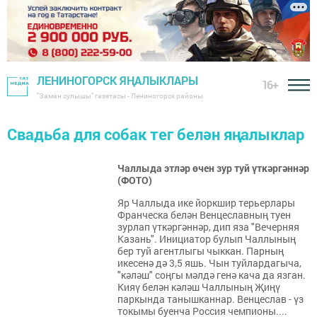
ЛЕНИНОГОРСК ЯҢАЛЫКЛАРЫ
16+
"Заман сулышы" газетасы - Лениногорск районы
Свадьба для собак тег белән яңалыклар
Чаллыда этләр өчен зур туй үткәргәннәр
(ФОТО)
Яр Чаллыда ике йоркшир терьерлары
Франческа белән Венцеславның туен
зурлап үткәргәннәр, дип яза "Вечерняя
Казань". Инициатор булып Чаллының
бер туй агентлыгы чыккан. Парның
икесенә дә 3,5 яшь. Чын туйлардагыча,
"кәләш" соңгы мәлдә генә кача да язган.
Кияү белән кәләш Чаллының Җиңү
паркында танышканнар. Венцеслав - үз
токымы буенча Россия чемпионы....