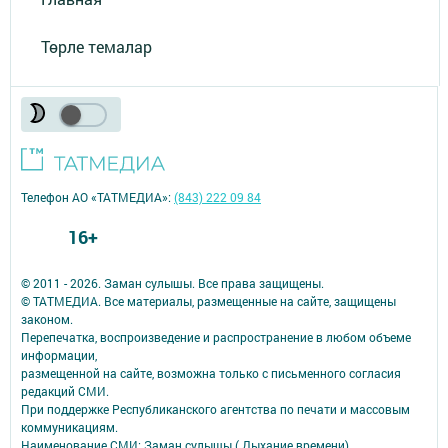
Төрле темалар
Телефон АО «ТАТМЕДИА»:
(843) 222 09 84
16+
© 2011 - 2026. Заман сулышы. Все права защищены.
© ТАТМЕДИА. Все материалы, размещенные на сайте, защищены
законом.
Перепечатка, воспроизведение и распространение в любом объеме
информации,
размещенной на сайте, возможна только с письменного согласия
редакций СМИ.
При поддержке Республиканского агентства по печати и массовым
коммуникациям.
Наименование СМИ: Заман сулышы ( Дыхание времени)