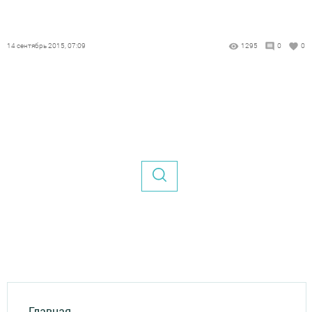
14 сентябрь 2015, 07:09
1295
0
0
Главная