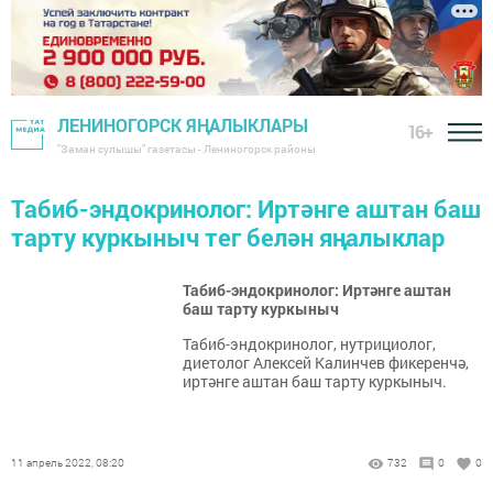
ЛЕНИНОГОРСК ЯҢАЛЫКЛАРЫ
16+
"Заман сулышы" газетасы - Лениногорск районы
Табиб-эндокринолог: Иртәнге аштан баш
тарту куркыныч тег белән яңалыклар
Табиб-эндокринолог: Иртәнге аштан
баш тарту куркыныч
Табиб-эндокринолог, нутрициолог,
диетолог Алексей Калинчев фикеренчә,
иртәнге аштан баш тарту куркыныч.
11 апрель 2022, 08:20
732
0
0