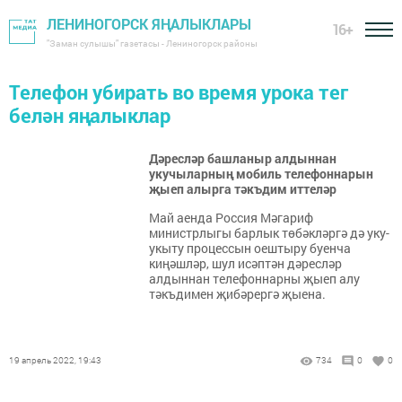
ЛЕНИНОГОРСК ЯҢАЛЫКЛАРЫ
16+
"Заман сулышы" газетасы - Лениногорск районы
Телефон убирать во время урока тег
белән яңалыклар
Дәресләр башланыр алдыннан
укучыларның мобиль телефоннарын
җыеп алырга тәкъдим иттеләр
Май аенда Россия Мәгариф
министрлыгы барлык төбәкләргә дә уку-
укыту процессын оештыру буенча
киңәшләр, шул исәптән дәресләр
алдыннан телефоннарны җыеп алу
тәкъдимен җибәрергә җыена.
19 апрель 2022, 19:43
734
0
0