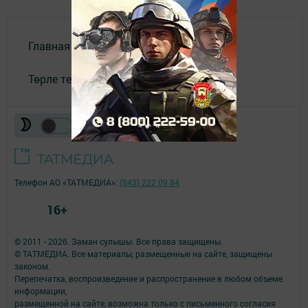
Главная
Төрле темалар
Телефон АО «ТАТМЕДИА»:
(843) 222 09 84
16+
© 2011 - 2026. Заман сулышы. Все права защищены.
© ТАТМЕДИА. Все материалы, размещенные на сайте, защищены
законом.
Перепечатка, воспроизведение и распространение в любом объеме
информации,
размещенной на сайте, возможна только с письменного согласия