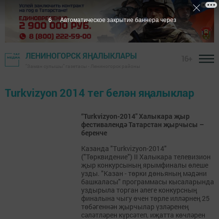
6
Автоматическое закрытие баннера через
ЛЕНИНОГОРСК ЯҢАЛЫКЛАРЫ
16+
"Заман сулышы" газетасы - Лениногорск районы
Turkvizyon 2014 тег белән яңалыклар
“Turkvizyon-2014" Халыкара җыр
фестивалендә Татарстан җырчысы –
беренче
Казанда "Turkvizyon-2014"
("Төрквидение") II Халыкара телевизион
җыр конкурсының ярымфиналы өлеше
узды. "Казан - төрки дөньяның мәдәни
башкаласы" программасы кысаларында
уздырыла торган әлеге конкурсның
финалына чыгу өчен төрле илләрнең 25
төбәгеннән җырчылар үзләренең
сәләтләрен күрсәтеп, иҗатта көчләрен