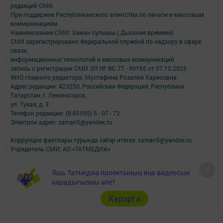
редакций СМИ.
При поддержке Республиканского агентства по печати и массовым
коммуникациям.
Наименование СМИ: Заман сулышы ( Дыхание времени)
СМИ зарегистрировано Федеральной службой по надзору в сфере
связи,
информационных технологий и массовых коммуникаций
запись о регистрации СМИ ЭЛ № ФС 77 - 90165 от 07.10.2025
ФИО главного редактора: Мустафина Розалия Харисовна
Адрес редакции: 423250, Российская Федерация, Республика
Татарстан, г. Лениногорск,
ул. Тукая, д. 3
Телефон редакции: (8-85595) 5 - 07 - 72
Электрон адрес: zaman5@yandex.ru
Коррупция фактлары турында хәбәр итегез: zaman5@yandex.ru
Учредитель СМИ: АО «ТАТМЕДИА»
Антикоррупционная политика
Яшь Татмедиа проектының яңа видеосын
АО «ТАТМЕДИА» использует «cookie»
для персонализации сервисов и
карадыгызмы әле?
удобства пользователей сайтом.
Использование «cookie» можно отменить в настройках браузера.
Карарга
Политика конфиденциальности