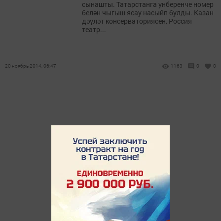
сынашты. Татарстанга унберенче номер
белән чыгыш ясау насыйп булды. Казан
дәүләт консерваториясен, Россия
театр...
20 ноябрь 2014, 06:47
1163
0
0