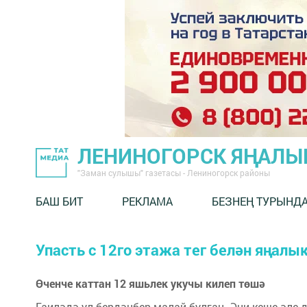
ЛЕНИНОГОРСК ЯҢАЛ
"Заман сулышы" газетасы - Лениногорск районы
БАШ БИТ
РЕКЛАМА
БЕЗНЕҢ ТУРЫНД
Упасть с 12го этажа тег белән яңалы
Өченче каттан 12 яшьлек укучы килеп төшә
Гаиләдә ул бердәнбер малай булган. Әни кеше әле д