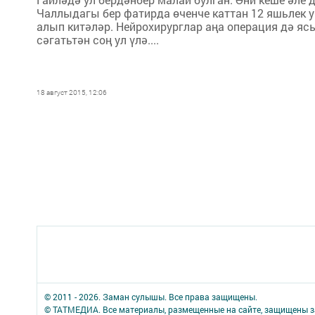
Чаллыдагы бер фатирда өченче каттан 12 яшьлек у
алып китәләр. Нейрохирурглар аңа операция дә я
сәгатьтән соң ул үлә....
18 август 2015, 12:06
© 2011 - 2026. Заман сулышы. Все права защищены.
© ТАТМЕДИА. Все материалы, размещенные на сайте, защищены з