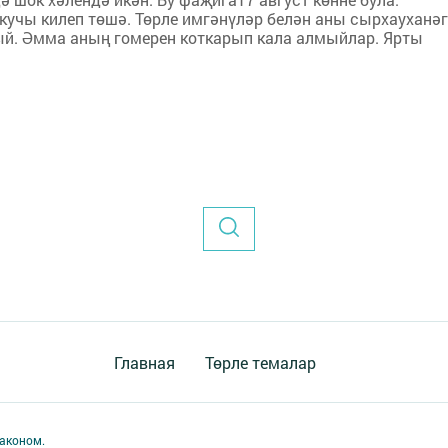
кучы килеп төшә. Төрле имгәнүләр белән аны сырхауханә
сый. Әмма аның гомерен коткарып кала алмыйлар. Ярты
Главная
Төрле темалар
аконом.