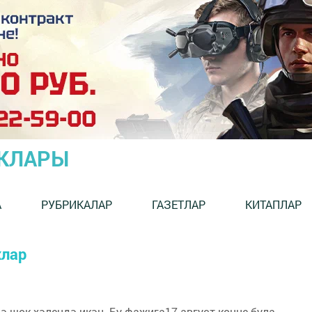
ЫКЛАРЫ
А
РУБРИКАЛАР
ГАЗЕТЛАР
КИТАПЛАР
клар
ә шок хәлендә икән. Бу фаҗига17 август көнне була.