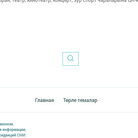
Главная
Төрле темалар
аконом.
ме информации,
 редакций СМИ.