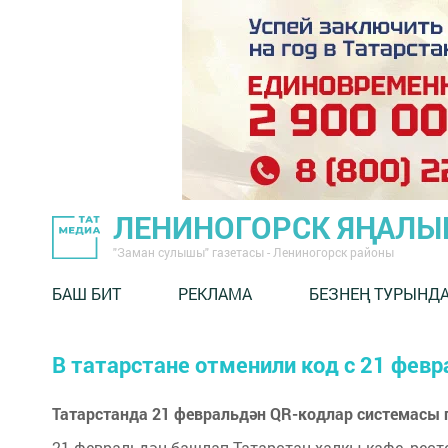
ЛЕНИНОГОРСК ЯҢАЛ
"Заман сулышы" газетасы - Лениногорск районы
БАШ БИТ
РЕКЛАМА
БЕЗНЕҢ ТУРЫНД
В татарстане отменили код с 21 февр
Татарстанда 21 февральдән QR-кодлар системасы
21 февральдән башлап Татарстан халкы кафе, рестор