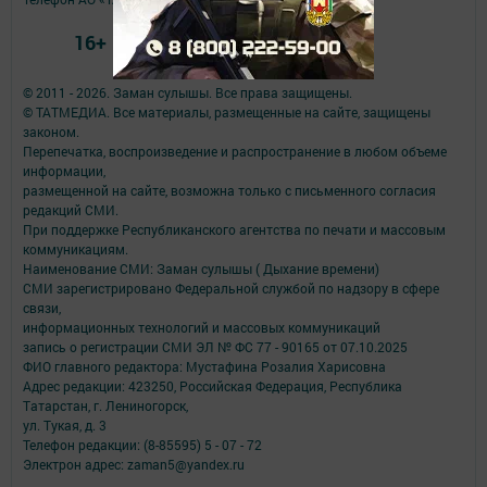
16+
© 2011 - 2026. Заман сулышы. Все права защищены.
© ТАТМЕДИА. Все материалы, размещенные на сайте, защищены
законом.
Перепечатка, воспроизведение и распространение в любом объеме
информации,
размещенной на сайте, возможна только с письменного согласия
редакций СМИ.
При поддержке Республиканского агентства по печати и массовым
коммуникациям.
Наименование СМИ: Заман сулышы ( Дыхание времени)
СМИ зарегистрировано Федеральной службой по надзору в сфере
связи,
информационных технологий и массовых коммуникаций
запись о регистрации СМИ ЭЛ № ФС 77 - 90165 от 07.10.2025
ФИО главного редактора: Мустафина Розалия Харисовна
Адрес редакции: 423250, Российская Федерация, Республика
Татарстан, г. Лениногорск,
ул. Тукая, д. 3
Телефон редакции: (8-85595) 5 - 07 - 72
Электрон адрес: zaman5@yandex.ru