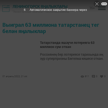
ЛЕНИНОГОРСК ЯҢАЛЫКЛАРЫ
16+
6
Автоматическое закрытие баннера через
"Заман сулышы" газетасы - Лениногорск районы
Выиграл 63 миллиона татарстанец тег
белән яңалыклар
Татарстанда яшәүче лотереяга 63
миллион сум откан
Россиянең бер лотереясе тарихында иң
зур суперпризны Бөгелмә кешесе откан.
01 апрель 2022, 21:44
811
0
0