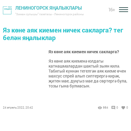
ЛЕНИНОГОРСК ЯҢАЛЫКЛАРЫ
16+
"Заман сулышы" газетасы - Лениногорск районы
Яз көне аяк киемен ничек сакларга? тег
белән яңалыклар
Яз көне аяк киемен ничек сакларга?
Яз көне аяк киеменә юлдагы
катнашмалардан шактый зыян килә.
Табигый күннән тегелгән аяк киеме өчен
махсус спрей алып сиптерергә кирәк,
җитен мае, дуңгыз мае да сөртергә була,
тозы гына булмасын.
24 апрель 2022, 20:42
984
0
0