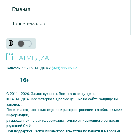
Главная
Төрле темалар
Телефон АО «ТАТМЕДИА»:
(843) 222 09 84
16+
© 2011 - 2026. Заман сулышы. Все права защищены.
© ТАТМЕДИА. Все материалы, размещенные на сайте, защищены
законом.
Перепечатка, воспроизведение и распространение в любом объеме
информации,
размещенной на сайте, возможна только с письменного согласия
редакций СМИ.
При поддержке Республиканского агентства по печати и массовым