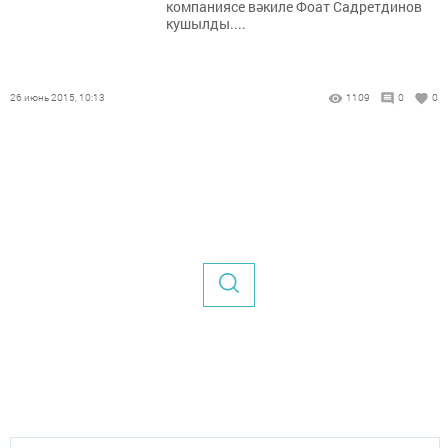
компаниясе вәкиле Фоат Садретдинов
кушылды....
26 июнь 2015, 10:13
1109
0
0