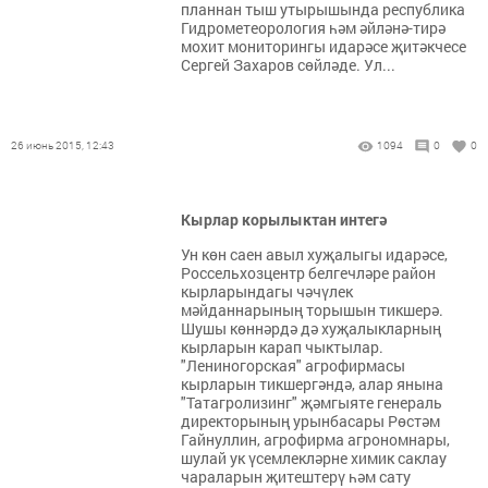
планнан тыш утырышында республика
Гидрометеорология һәм әйләнә-тирә
мохит мониторингы идарәсе җитәкчесе
Сергей Захаров сөйләде. Ул...
26 июнь 2015, 12:43
1094
0
0
Кырлар корылыктан интегә
Ун көн саен авыл хуҗалыгы идарәсе,
Россельхозцентр белгечләре район
кырларындагы чәчүлек
мәйданнарының торышын тикшерә.
Шушы көннәрдә дә хуҗалыкларның
кырларын карап чыктылар.
"Лениногорская" агрофирмасы
кырларын тикшергәндә, алар янына
"Татагролизинг" җәмгыяте генераль
директорының урынбасары Рөстәм
Гайнуллин, агрофирма агрономнары,
шулай ук үсемлекләрне химик саклау
чараларын җитештерү һәм сату