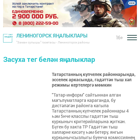
ЛЕНИНОГОРСК ЯҢАЛЫКЛАРЫ
16+
"Заман сулышы" газетасы - Лениногорск районы
Засуха тег белән яңалыклар
Татарстанның күпчелек районнарында,
эсселек аркасында, гадәттән тыш хәл
режимы кертелергә мөмкин
"Татар-информ" сайтыннан алган
мәгълүматларга караганда, бу
дистәләгән районга кагыла
Татарстанның күпчелек районнары 4
һәм 5нче класслы гадәттән тыш
куркыныч критерийларына җиткән.
Бүген бу хакта ТР Гадәттән тыш
хәлләрне кисәтү һәм бетерү, янгын
куркынычсызлыгы буенча комиссиянең