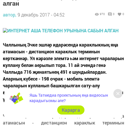
алган
автор,
9 декабрь 2017 - 04:52
970
0
0
Чаллының Эчке эшләр идарәсендә караклыкның яңа
атамасын - дистанцион караклык терминын
керткәннәр. Ул кәрәзле элемтә һәм интернет чараларын
куллану белән аерылып тора. 11 ай эчендә генә
Чаллыда 716 җинаятьнең 491 е шундыйлардан.
Аларның күбесе - 198 очрак - мобиль элемтә
чараларын кулланып башкарылган сату-алу
вакытында банк картасы турындагы мәгълүматларны
Яшь Татмедиа проектының яңа видеосын
үзләштерү....
карадыгызмы әле?
Карарга
Чаллының Эчке эшләр идарәсендә караклыкның яңа
атамасын - дистанцион караклык терминын