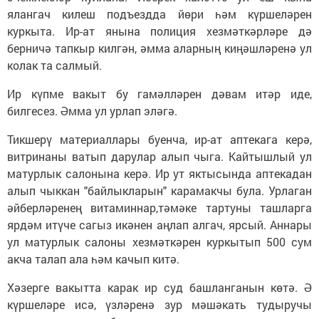
ялангач килеш подъездда йөри һәм күршеләрен
куркыта. Ир-ат янына полиция хезмәткәрләре дә
берничә тапкыр килгән, әмма аларның киңәшләренә ул
колак та салмый.
Ир күпме вакыт бу гамәлләрен дәвам итәр иде,
билгесез. Әмма ул урлап эләгә.
Тикшерү материаллары буенча, ир-ат аптекага керә,
витринаны ватып дарулар алып чыга. Кайтышлый ул
матурлык салонына керә. Ир ут яктысында аптекадан
алып чыккан "байлыкларын" карамакчы була. Урлаган
әйберләренең витаминнар,тәмәке тартуны ташларга
ярдәм итүче сагыз икәнен аңлап алгач, ярсый. Аннары
ул матурлык салоны хезмәткәрен куркытып 500 сум
акча талап ала һәм качып китә.
Хәзерге вакытта карак ир суд башланганын көтә. Ә
күршеләре исә, үзләренә зур мәшәкать тудыручы