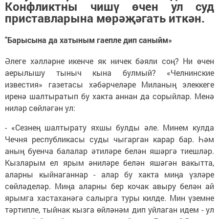
Конфликтны чишү өчен ул суд
приставларына мөрәҗәгать иткән.
"Барысына да хатыным гаепле дип саныйм»
Әлеге хәлләрне икенче як ничек бәяли соң? Ни өчен
аерылышу тыныч кына булмый? «Челнинские
известия» газетасы хәбәрчеләре Миланың элеккеге
иренә шалтыратып бу хакта аннан да сорыйлар. Менә
ниләр сөйләгән ул:
- «Сезнең шалтырату яхшы булды әле. Минем кулда
Чечня республикасы суды чыгарган карар бар. Һәм
аның буенча балалар әтиләре белән яшәргә тиешләр.
Кызларым ел ярым әниләре белән яшәгән вакытта,
аларны кыйнаганнар - алар бу хакта миңа үзләре
сөйләделәр. Миңа аларны бер кочак авыру белән ай
ярымга хастаханәгә салырга туры килде. Мин үземне
тәртипле, тыйнак кызга өйләнәм дип уйлаган идем - ул