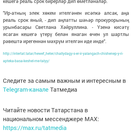
кешегә реаль срок бирерләр дип өметләнәләр.
"Ир-атның элек хөкем ителгәнен исәпкә алсак, аңа
реаль срок яный, - дип аңлатты шәһәр прокурорының
урынбасары Светлана Хәйруллина. - Үзенә кисәтү
ясаган кешегә үтерү белән янаган өчен ул шартлы
рәвештә ирегеннән мәхрүм ителгән иде инде".
http://intertat.tatar/hewef_heter/challydagy-s-er-ir-yalangach-chishenep-y-ri-
apteka-basa-keshel-rne-talyy/
Следите за самым важным и интересным в
Telegram-канале
Татмедиа
Читайте новости Татарстана в
национальном мессенджере MАХ:
https://max.ru/tatmedia