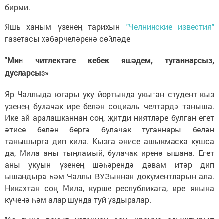
бирми.
Яшь ханым үзенең тарихын
"Челнинские известия"
газетасы хәбәрчеләренә сөйләде.
"Мин читлектәге кебек яшәдем, туганнарсыз,
дусларсыз»
Яр Чаллыда югары уку йортында укыган студент кыз
үзенең булачак ире белән социаль челтәрдә таныша.
Ике ай аралашканнан соң, җитди ниятләре булган егет
әтисе белән бергә булачак туганнары белән
танышырга дип килә. Кызга әнисе ашыкмаска кушса
да, Мила аны тыңламый, булачак иренә ышана. Егет
аны укуын үзенең шәһәрендә дәвам итәр дип
ышандыра һәм Чаллы ВУЗыннан документларын ала.
Никахтан соң Мила, күрше республикага, ире янына
күченә һәм алар шунда туй уздыралар.