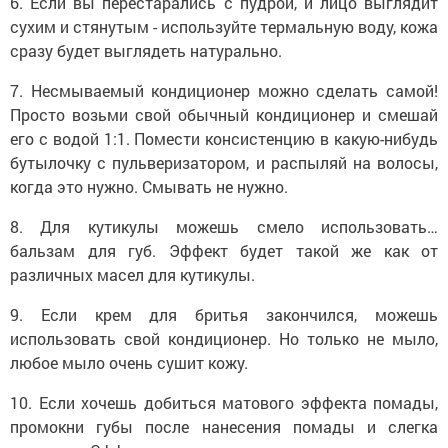
6. Если вы перестарались с пудрой, и лицо выглядит
сухим и стянутым - используйте термальную воду, кожа
сразу будет выглядеть натурально.
7. Несмываемый кондиционер можно сделать самой!
Просто возьми свой обычный кондиционер и смешай
его с водой 1:1. Помести консистенцию в какую-нибудь
бутылочку с пульверизатором, и распыляй на волосы,
когда это нужно. Смывать не нужно.
8. Для кутикулы можешь смело использовать…
бальзам для губ. Эффект будет такой же как от
различных масел для кутикулы.
9. Если крем для бритья закончился, можешь
использовать свой кондиционер. Но только не мыло,
любое мыло очень сушит кожу.
10. Если хочешь добиться матового эффекта помады,
промокни губы после нанесения помады и слегка