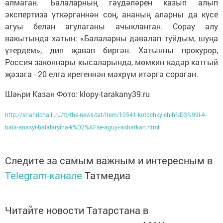
алмаган. Балаларның гәүдәләрен казып алып
экспертиза үткәргәннән соң, ананың аларны да күсе
агуы белән агулаганы ачыкланган. Сорау алу
вакытында хатын: «Балаларны дәвалап туйдым, шуңа
үтердем», дип җавап биргән. Хатынны прокурор,
Россия законнары кысаларында, мөмкин кадәр катгый
җәзага - 20 елга ирегеннән мәхрүм итәргә сораган.
Шәһри Казан Фото: klopy-tarakany39.ru
http://shahrichalli.ru/tt/the-news-tat/item/10541-kotochkyich-h%D3%99l-4-
bala-anasyi-balalaryina-k%D2%AFse-aguyi-ashatkan.html
Следите за самым важным и интересным в
Telegram-канале
Татмедиа
Читайте новости Татарстана в