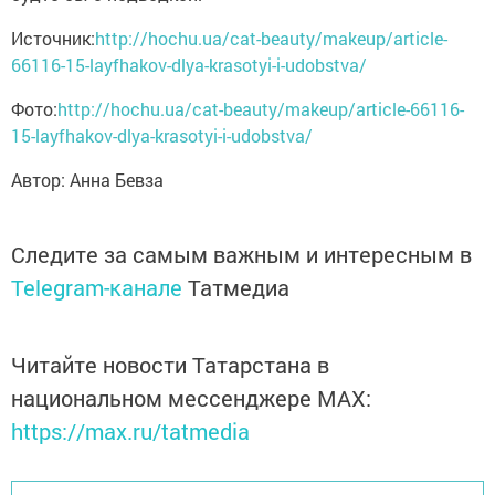
Источник:
http://hochu.ua/cat-beauty/makeup/article-
66116-15-layfhakov-dlya-krasotyi-i-udobstva/
Фото:
http://hochu.ua/cat-beauty/makeup/article-66116-
15-layfhakov-dlya-krasotyi-i-udobstva/
Автор:
Анна Бевза
Следите за самым важным и интересным в
Telegram-канале
Татмедиа
Читайте новости Татарстана в
национальном мессенджере MАХ:
https://max.ru/tatmedia