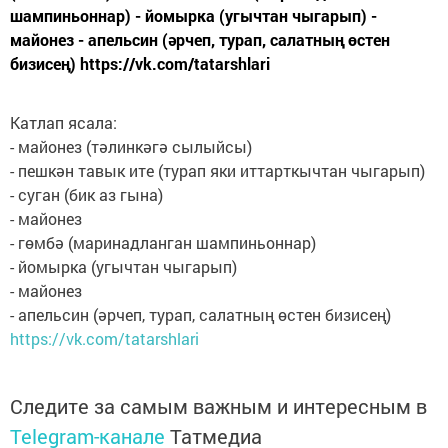
шампиньоннар) - йомырка (угычтан чыгарып) -
майонез - апельсин (әрчеп, турап, салатның өстен
бизисең) https://vk.com/tatarshlari
Катлап ясала:
- майонез (тәлинкәгә сылыйсы)
- пешкән тавык ите (турап яки иттарткычтан чыгарып)
- суган (бик аз гына)
- майонез
- гөмбә (маринадланган шампиньоннар)
- йомырка (угычтан чыгарып)
- майонез
- апельсин (әрчеп, турап, салатның өстен бизисең)
https://vk.com/tatarshlari
Следите за самым важным и интересным в
Telegram-канале
Татмедиа