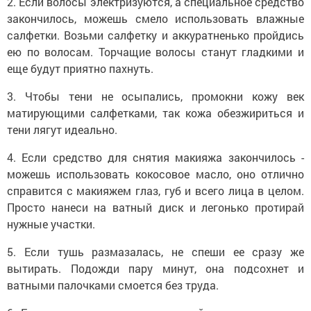
2. Если волосы электризуются, а специальное средство
закончилось, можешь смело использовать влажные
салфетки. Возьми салфетку и аккуратненько пройдись
ею по волосам. Торчащие волосы станут гладкими и
еще будут приятно пахнуть.
3. Чтобы тени не осыпались, промокни кожу век
матирующими салфетками, так кожа обезжириться и
тени лягут идеально.
4. Если средство для снятия макияжа закончилось -
можешь использовать кокосовое масло, оно отлично
справится с макияжем глаз, губ и всего лица в целом.
Просто нанеси на ватный диск и легонько протирай
нужные участки.
5. Если тушь размазалась, не спеши ее сразу же
вытирать. Подожди пару минут, она подсохнет и
ватными палочками смоется без труда.