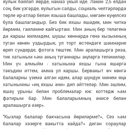
яулык бәйләп йөрде, намаз укый иде. Ләкин 2,5 елдан
соң, бик үзгәрде, яулыгын салды, социаль челтәрләрдә
төрле ир-атлар белән языша башлады, мөгаен күңелсез
була башлагандыр. Без бик яхшы яшәдек, мин читкә
йөрмим, гаиләмне кайгыртам. Мин аның бер теләгенә
дә каршы килмәдем, шушы көннәрдә генә кызымның
туган көнен уздырдык, ул торт өстендәге шәмнәрне
өреп сүндерде, фотога төштек. Мин аралашырга риза,
тик хатыным һәм аның туганнары аңларга теләмиләр.
Мин үч алмыйм - хатыныма яхшы гына яшәргә
тәкъдим иттем, әмма ул каршы. Бервакыт өч көнгә
балаларны үземә алган идем, алар шундук минем яңа
хатынымны «иң яхшы әни» дип әйттеләр. Мин эшлим,
яшәү урыны белән проблемалар юк: коттедж һәм
фатирым бар. Мин балаларымның әнисе белән
аралашырга әзер».
"Кызлар балалар бакчасына йөриләрме?», Сез һәм
балалар хәзерге вакытта кайда?» дигән сораулар