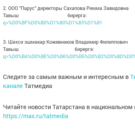
2. ООО "Парус" директоры Сахапова Римма Завидовна
Тавыш бирергә
q=%D0%BF%D0%B0%D1%80%D1%83%D1%81
3. Шәхси эшмәкәр Кожевников Владимир Филиппович
Тавыш бирерг
q=%D0%BA%D0%BE%D0%B6%D0%B5%D0%B2%D0%BD%D0
Следите за самым важным и интересным в
T
канале
Татмедиа
Читайте новости Татарстана в национальном
https://max.ru/tatmedia