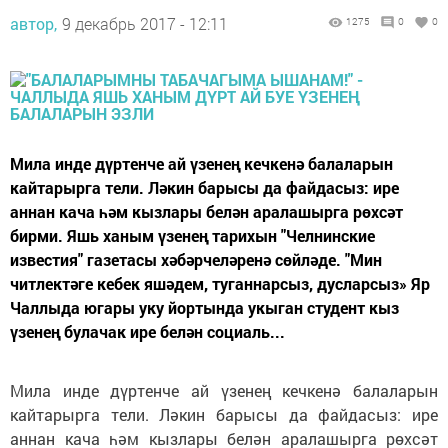
автор,
9 декабрь 2017 - 12:11
1275
0
0
Мила инде дүртенче ай үзенең кечкенә балаларын
кайтарырга тели. Ләкин барысы да файдасыз: ире
аннан кача һәм кызлары белән аралашырга рөхсәт
бирми. Яшь ханым үзенең тарихын "Челнинские
известия" газетасы хәбәрчеләренә сөйләде. "Мин
читлектәге кебек яшәдем, туганнарсыз, дусларсыз» Яр
Чаллыда югары уку йортында укыган студент кыз
үзенең булачак ире белән социаль...
Мила инде дүртенче ай үзенең кечкенә балаларын
кайтарырга тели. Ләкин барысы да файдасыз: ире
аннан кача һәм кызлары белән аралашырга рөхсәт