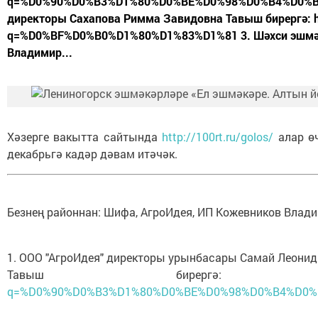
q=%D0%90%D0%B3%D1%80%D0%BE%D0%98%D0%B4%D0%B5%
директоры Сахапова Римма Завидовна Тавыш бирергә: http
q=%D0%BF%D0%B0%D1%80%D1%83%D1%81 3. Шәхси эшмә
Владимир...
Хәзерге вакытта сайтында
http://100rt.ru/golos/
алар өч
декабрьгә кадәр дәвам итәчәк.
Безнең районнан: Шифа, АгроИдея, ИП Кожевников Влад
1. ООО "АгроИдея" директоры урынбасары Самай Леони
Тавыш бирерг
q=%D0%90%D0%B3%D1%80%D0%BE%D0%98%D0%B4%D0%