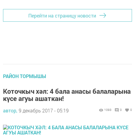
Перейти на страницу новости
РАЙОН ТОРМЫШЫ
Коточкыч хәл: 4 бала анасы балаларына
күсе агуы ашаткан!
автор,
9 декабрь 2017 - 05:19
1093
0
0