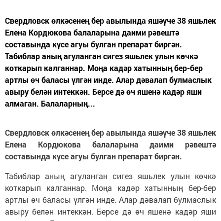
Свердловск өлкәсенең бер авылында яшәүче 38 яшьлек
Елена Кордюкова балаларына даими рәвештә
составында күсе агуы булган препарат биргән.
Табиблар аның агуланган сигез яшьлек улын көчкә
коткарып калганнар. Моңа кадәр хатынның бер-бер
артлы өч баласы үлгән инде. Алар дәвалап булмаслык
авыру белән интеккән. Берсе дә өч яшенә кадәр яши
алмаган. Балаларның...
Свердловск өлкәсенең бер авылында яшәүче 38 яшьлек
Елена Кордюкова балаларына даими рәвештә
составында күсе агуы булган препарат биргән.
Табиблар аның агуланган сигез яшьлек улын көчкә
коткарып калганнар. Моңа кадәр хатынның бер-бер
артлы өч баласы үлгән инде. Алар дәвалап булмаслык
авыру белән интеккән. Берсе дә өч яшенә кадәр яши