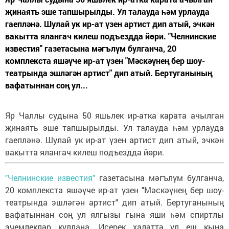
җинаять эше тапшырылды. Ул талауда һәм урлауда
гаепләнә. Шулай ук ир-ат үзен артист дип атый, эчкән
вакытта ялангач килеш подъездда йөри. "Челнинские
известия" газетасына мәгълүм булганча, 20
комплекста яшәүче ир-ат үзен "Мәскәүнең бер шоу-
театрында эшләгән артист" дип атый. Бертуганының
вафатыннан соң ул...
Яр Чаллы судына 50 яшьлек ир-атка карата ачылган
җинаять эше тапшырылды. Ул талауда һәм урлауда
гаепләнә. Шулай ук ир-ат үзен артист дип атый, эчкән
вакытта ялангач килеш подъездда йөри.
"Челнинские известия"
газетасына мәгълүм булганча,
20 комплекста яшәүче ир-ат үзен "Мәскәүнең бер шоу-
театрында эшләгән артист" дип атый. Бертуганының
вафатыннан соң ул ялгызы гына яши һәм спиртлы
эчемлекләр куллана. Исерек халәттә ул еш кына