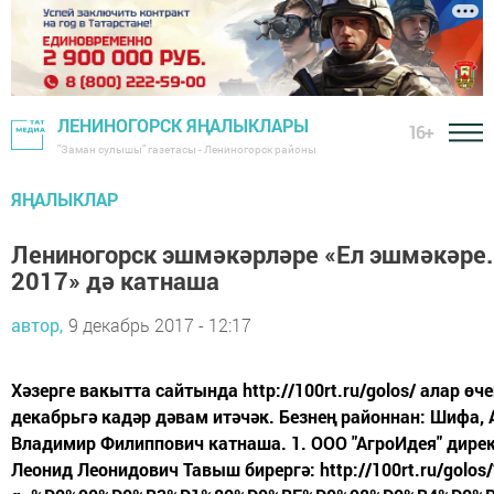
ЛЕНИНОГОРСК ЯҢАЛЫКЛАРЫ
16+
"Заман сулышы" газетасы - Лениногорск районы
ЯҢАЛЫКЛАР
Лениногорск эшмәкәрләре «Ел эшмәкәре.
2017» дә катнаша
автор,
9 декабрь 2017 - 12:17
Хәзерге вакытта сайтында http://100rt.ru/golos/ алар өч
декабрьгә кадәр дәвам итәчәк. Безнең районнан: Шифа,
Владимир Филиппович катнаша. 1. ООО "АгроИдея" дир
Леонид Леонидович Тавыш бирергә: http://100rt.ru/golos/