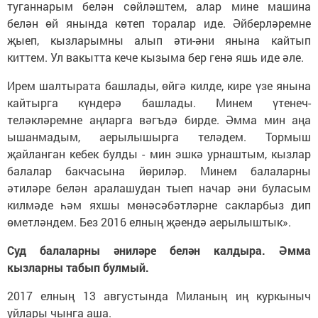
туганнарым белән сөйләштем, алар мине машина
белән өй янында көтеп торалар иде. Әйберләремне
җыеп, кызларымны алып әти-әни янына кайтып
киттем. Ул вакытта кече кызыма бер генә яшь иде әле.
Ирем шалтырата башлады, өйгә килде, кире үзе янына
кайтырга күндерә башлады. Минем үтенеч-
теләкләремне аңларга вәгъдә бирде. Әмма мин аңа
ышанмадым, аерылышырга теләдем. Тормыш
җайланган кебек булды - мин эшкә урнаштым, кызлар
балалар бакчасына йөриләр. Минем балаларны
әтиләре белән аралашудан тыеп начар әни буласым
килмәде һәм яхшы мөнәсәбәтләрне сакларбыз дип
өметләндем. Без 2016 елның җәендә аерылыштык».
Суд балаларны әниләре белән калдыра. Әмма
кызларны табып булмый.
2017 елның 13 августында Миланың иң куркыныч
уйлары чынга аша.