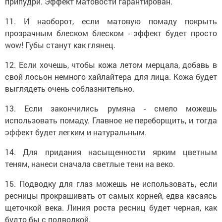
припудри. Эффект матовости гарантирован.
11. И наоборот, если матовую помаду покрыть
прозрачным блеском блеском - эффект будет просто
wow! Губы станут как глянец.
12. Если хочешь, чтобы кожа летом мерцала, добавь в
свой лосьон немного хайлайтера для лица. Кожа будет
выглядеть очень соблазнительно.
13. Если закончились румяна - смело можешь
использовать помаду. Главное не переборщить, и тогда
эффект будет легким и натуральным.
14. Для придания насыщенности ярким цветным
теням, нанеси сначала светлые тени на веко.
15. Подводку для глаз можешь не использовать, если
ресницы прокрашивать от самых корней, едва касаясь
щеточкой века. Линия роста ресниц будет черная, как
будто бы с подводкой.