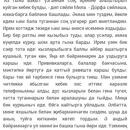
"Аз гына вакыт узганнан соң, иремне алыштырып
куйган кебек булды, - дип сөйли Мила. - Дорфа сөйләшә,
юкка-барга бәйләнә башлады. Әмма мин түздем, йөкле
идем һәм бала туганнан соң үзгәрер дип өметләндем.
Ирем коттедж төзеде һәм аны әнисе исеменә яздырды.
Бер бер ратлы ике кызыбыз туды, алар үсәләр, әмма
күңелдә курку, шом арта гына барды. Ирем үзен бик
сәер тота иде: кызларыбызга баллы әйбер ашатырга
кушмый, туган көн, Яңа ел бәйрәмнәрен дә уздыруга
каршы иде. Прививкаларга, балалар бакчасына,
мәктәпкә йөртүгә дә катгый рәвештә каршы булды:
бары тик өй тәрбиясе генә булырга тиеш. Мин үземне
читлеккә ябылган кебек хис иттем: кәрәзле
телефонымны алды, дус кызларым белән генә түгел,
хәтта туганнарым белән аралашуны да тыйды. Миңа
бик куркыныч иде. Өйгә кайтырга уйладым. Әлбәттә,
мине яхшылык белән җибәрмәячәген сиздем, шуңа да
аның туйга киткәнен көтеп тордым. Ә андый
бәйрәмнәргә ул миннгән башка гына йөри иде. Үземнең