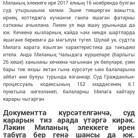
Миланың элеккеге ире 2017 елның 16 ноябрендә булган
суд утырышына килми. Эшне тикшергән вакытта,
ирнең, коттеджга күчкәнче гаилә яшәгән фатирны
сатканы ачыклана. Ләкин ул яңа яшәү урынында да
юк. Кечкенә кызларның кайда һәм нинди шартларда
яшәгәне беркемгә дә мәгълүм түгел. Шулай ук, судтта
Милага карата язылган характеристика да тәкъдим
ителә. Анда Миланың Чалыдага күршеләре (барлыгы
26 кеше) ханымны кечкенә чагыннан ук белүләре, үзен
бары тик яхшы яктан гына күрсәтүе һәм балаларына
әйбәт әни булуы турында язганнар. Суд Гражданлык-
процессуаль кодексының 152 маддәсенең 6.1
пунктына нигезләнеп, балаларны Милага кайтару
карары чыгарган.
Документта күрсәтелгәнчә, суд
карарын тиз арада үтәргә кирәк.
Ләкин Миланың элеккеге ирен
табуга бер генә шансы да юк.