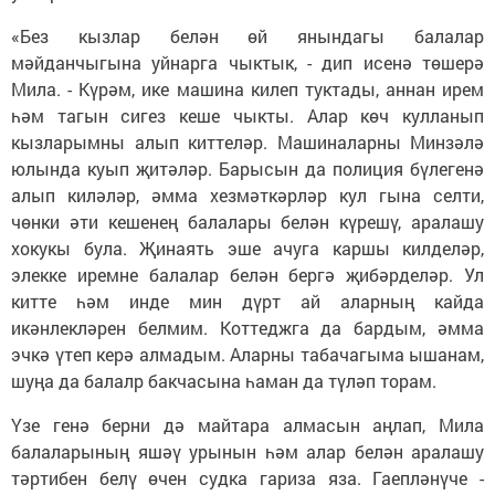
«Без кызлар белән өй янындагы балалар
мәйданчыгына уйнарга чыктык, - дип исенә төшерә
Мила. - Күрәм, ике машина килеп туктады, аннан ирем
һәм тагын сигез кеше чыкты. Алар көч кулланып
кызларымны алып киттеләр. Машиналарны Минзәлә
юлында куып җитәләр. Барысын да полиция бүлегенә
алып киләләр, әмма хезмәткәрләр кул гына селти,
чөнки әти кешенең балалары белән күрешү, аралашу
хокукы була. Җинаять эше ачуга каршы килделәр,
элекке иремне балалар белән бергә җибәрделәр. Ул
китте һәм инде мин дүрт ай аларның кайда
икәнлекләрен белмим. Коттеджга да бардым, әмма
эчкә үтеп керә алмадым. Аларны табачагыма ышанам,
шуңа да балалр бакчасына һаман да түләп торам.
Үзе генә берни дә майтара алмасын аңлап, Мила
балаларының яшәү урынын һәм алар белән аралашу
тәртибен белү өчен судка гариза яза. Гаепләнүче -