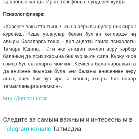
җавапсыз калды. Ир-ат телефонын сүндереп куйды.
Психолог фикере:
«Хәзерге вакытта тыныч кына аерылышулар бик сирәк
күренеш. Кеше урлаулар белән булган хәлләрдә иң
авыры балаларга төшә, - дип аңлаты гаилә психологы
Тамара Юдина. - Әти яки әнидән көчләп аеру һәрбер
баланың да психикасына бик зур зыян сала. Курку хисе
гомер буе сагаларга мөмкин. Кечкенә бала һәрвакытта
да әнисенә якынрак була һәм баланы әнисеннән аеру
аның өчен бик зур яра, ә моның ахыры бик начар
тәмамланырга мөмкин».
http://intertat.tatar
Следите за самым важным и интересным в
Telegram-канале
Татмедиа