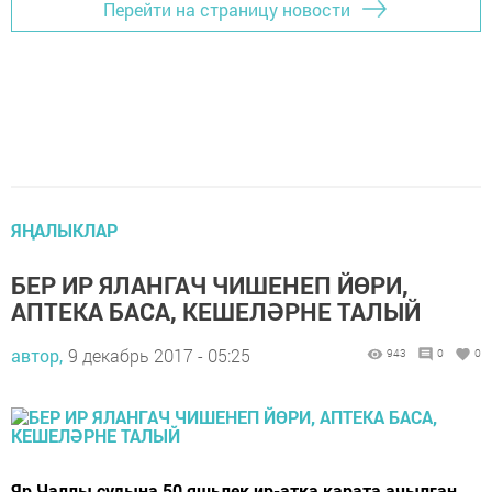
Перейти на страницу новости
ЯҢАЛЫКЛАР
БЕР ИР ЯЛАНГАЧ ЧИШЕНЕП ЙӨРИ,
АПТЕКА БАСА, КЕШЕЛӘРНЕ ТАЛЫЙ
автор,
9 декабрь 2017 - 05:25
943
0
0
Яр Чаллы судына 50 яшьлек ир-атка карата ачылган