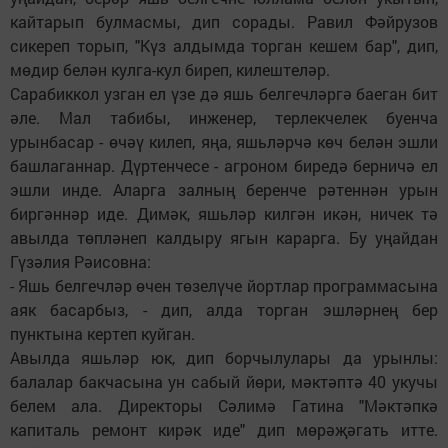
кайтарып булмасмы, дип сорады. Равил Фәйрузов
сикереп торып, "Күз алдымда торган кешем бар", дип,
мөдир белән кулга-кул биреп, килештеләр.
Сарабиккол узган ел үзе дә яшь белгечләргә баеган бит
әле. Мал табибы, инженер, терлекчелек буенча
урынбасар - өчәү килеп, яңа, яшьләрчә көч белән эшли
башлаганнар. Дүртенчесе - агроном биредә берничә ел
эшли инде. Аларга залның беренче рәтеннән урын
биргәннәр иде. Димәк, яшьләр килгән икән, ничек тә
авылда төпләнеп калдыру ягын карарга. Бу уңайдан
Гүзәлия Рәисовна:
- Яшь белгечләр өчен төзелүче йортлар программасына
аяк басарбыз, - дип, алда торган эшләрнең бер
пунктына кертеп куйган.
Авылда яшьләр юк, дип борчылулары да урынлы:
балалар бакчасына ун сабый йөри, мәктәптә 40 укучы
белем ала. Директоры Сәлимә Гатина "Мәктәпкә
капиталь ремонт кирәк иде" дип мөрәҗәгать итте.