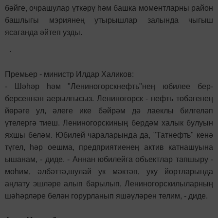
бәйге, очрашулар үткәрү һәм башка моментларны район
башлыгы мэриянең утырышлар залында чыгыш
ясаганда әйтеп узды.
Премьер - министр Илдар Халиков:
- Шәһәр һәм "Лениногорскнефть"нең юбилее бер-
берсеннән аерылгысыз. Лениногорск - нефть төбәгенең
йөрәге ул, әлеге ике бәйрәм дә лаеклы билгеләп
үтелергә тиеш. Лениногорскиның бердәм халык булуын
яхшы беләм. Юбилей чараларында да, "Татнефть" кенә
түгел, һәр оешма, предприятиенең актив катнашуына
ышанам, - диде. - Аннан юбилейга объектлар тапшыру -
мөһим, әлбәттә,шулай ук мәктәп, уку йортларында
аңлату эшләре алып барылып, Лениногорскилыларның
шәһәрләре белән горурланып яшәүләрен телим, - диде.