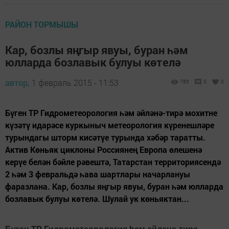
РАЙОН ТОРМЫШЫ
Кар, бозлы яңгыр явуы, буран һәм
юлларда бозлавык булуы көтелә
автор,
1 февраль 2015 - 11:53
785
0
0
Бүген ТР Гидрометеорология һәм әйләнә-тирә мохитне
күзәтү идарәсе куркыныч метеорология күренешләре
турындагы шторм кисәтүе турында хәбәр таратты.
Актив Көньяк циклоны Россиянең Европа өлешенә
керүе белән бәйле рәвештә, Татарстан территориясендә
2 һәм 3 февральдә һава шартлары начарлануы
фаразлана. Кар, бозлы яңгыр явуы, буран һәм юлларда
бозлавык булуы көтелә. Шулай ук көньяктан...