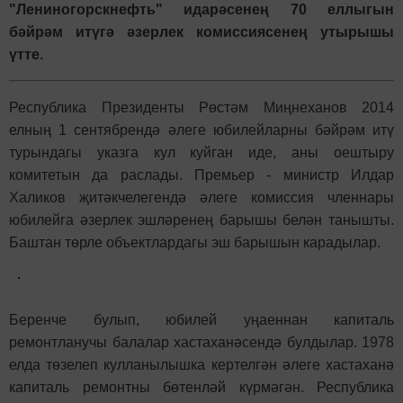
"Лениногорскнефть" идарәсенең 70 еллыгын
бәйрәм итүгә әзерлек комиссиясенең утырышы
үтте.
Республика Президенты Рөстәм Миңнеханов 2014
елның 1 сентябрендә әлеге юбилейларны бәйрәм итү
турындагы указга кул куйган иде, аны оештыру
комитетын да раслады. Премьер - министр Илдар
Халиков җитәкчелегендә әлеге комиссия членнары
юбилейга әзерлек эшләренең барышы белән танышты.
Баштан төрле объектлардагы эш барышын карадылар.
Беренче булып, юбилей уңаеннан капиталь
ремонтланучы балалар хастаханәсендә булдылар. 1978
елда төзелеп кулланылышка кертелгән әлеге хастаханә
капиталь ремонтны бөтенләй күрмәгән. Республика