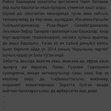
Район башкарма комитеты җитәкчесе Наил Залаков,
яңа эшли башлаган кеше буларак, үтенечне язып алды.
Шулай да, олыгайган көннәрендә туган якка кайтып,
төпләнүчеләр дә бар икән, шулардан: Илһамия-Расыйм
Гыйльметдиновлар, Роза-Фәрит Сәхәбетдиновлар,
Әкълимә-Зөфәр Таһиров гаиләләре һәм башкалар. Алар
йорт-җирләрен төзекләндереп, нигезгә сулыш өрделәр,
ди авыл башлыгы. Узган ел өч сабый дөньяга килсә,
быел беренче айда ук 2014 елның "борынына чиртеп"
шуның кадәр үк бала туган инде.
Әлбәттә, авылда яшисең икән, өмәсенә дә, яфрак азык
җыярга да йөрисең. Ләкин Гүзәлия Гаделшина
сүзләренчә, өмәдә катнашучылар саны азая, бер үк
кешеләр йөри, ди. Һәрвакыттагыча, өлкәннәр,
мәдәният хезмәткәрләре. Зиратта булган өмәдә
кайткан балаларыгызны да җибәрсәгез иде, диде.