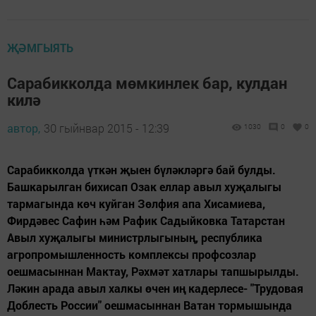
ҖӘМГЫЯТЬ
Сарабикколда мөмкинлек бар, кулдан
килә
автор,
30 гыйнвар 2015 - 12:39
1030
0
0
Сарабикколда үткән җыен бүләкләргә бай булды.
Башкарылган бихисап Озак еллар авыл хуҗалыгы
тармагында көч куйган Зөлфия апа Хисамиева,
Фирдәвес Сафин һәм Рафик Садыйковка Татарстан
Авыл хуҗалыгы министрлыгының, республика
агропромышленность комплексы профсозлар
оешмасыннан Мактау, Рәхмәт хатлары тапшырылды.
Ләкин арада авыл халкы өчен иң кадерлесе- "Трудовая
Доблесть России" оешмасыннан Ватан тормышында