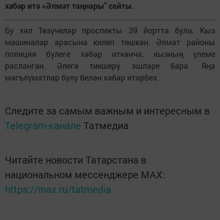
хәбәр итә «Әлмәт таңнары" сайты.
Бу хәл Төзүчеләр проспекты 39 йортта була. Кыз
машиналар арасына килеп төшкән. Әлмәт районы
полиция бүлеге хәбәр иткәнчә, кызның үлеме
расланган. Әлегә тикшерү эшләре бара. Яңа
мәгълүматлар булу белән хәбәр итәрбез.
Следите за самым важным и интересным в
Telegram-канале
Татмедиа
Читайте новости Татарстана в
национальном мессенджере MАХ:
https://max.ru/tatmedia