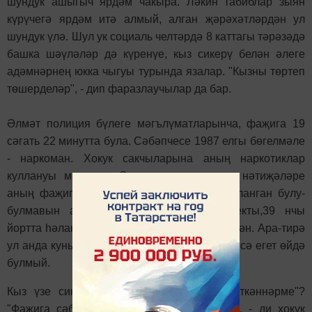
шундук ашыгыч ярдәм чакыра. Ләкин табиблар зыян
күрүчегә ярдәм итә алмый, алган җәрәхәтләрдән ул
шундук үлә. Шул ук социаль челтәрдә 8 каттагы тәрәзәдә
башка шәүләләр дә күренүе, кыз сикерү белән әлеге
адәмнәрнең юкка чыгуы турында язалар. "Кызны төртеп
төшерделәр", - дип фаразлаучылар да бар.
Әлмәт полиция бүлеге мәгълүматларынча, фаҗига 19
сәгать 22 минутта була. Сәбәпчесе 1987 елгы бөгелмәле
- наркоман. Хокук сакчыларына аның наркотиклар
куллануы мәгълүм. Әмма мәрхүмне яру нәтиҗәләре
аның фаҗига вакытында наркотиклар кулланган булу-
булмавын ачыкламаган.Төзүчеләр проспекты,39 нчы
йортта һәлак булган кызның дус егете яшәгән. Ара-тирә
ул анда кунып та кала торган булган. Кичә исә егет өйдә
булмый.
Кыз үзе сикергәнме, әллә аңа "ярдәм иткәннәрме"?
"Фаҗига сәбәпләре сүз йөртергә иртәрәк", - ди хокук