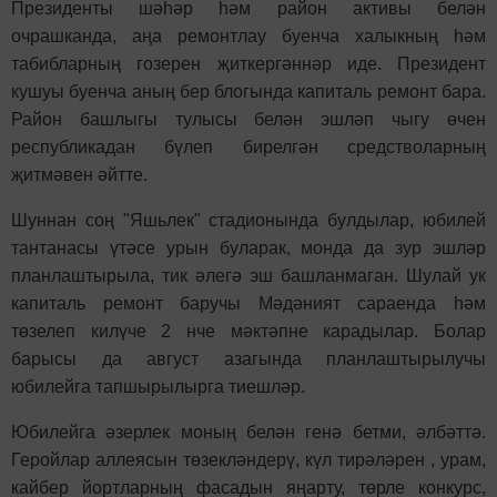
Президенты шәһәр һәм район активы белән
очрашканда, аңа ремонтлау буенча халыкның һәм
табибларның гозерен җиткергәннәр иде. Президент
кушуы буенча аның бер блогында капиталь ремонт бара.
Район башлыгы тулысы белән эшләп чыгу өчен
республикадан бүлеп бирелгән средстволарның
җитмәвен әйтте.
Шуннан соң "Яшьлек" стадионында булдылар, юбилей
тантанасы үтәсе урын буларак, монда да зур эшләр
планлаштырыла, тик әлегә эш башланмаган. Шулай ук
капиталь ремонт баручы Мәдәният сараенда һәм
төзелеп килүче 2 нче мәктәпне карадылар. Болар
барысы да август азагында планлаштырылучы
юбилейга тапшырылырга тиешләр.
Юбилейга әзерлек моның белән генә бетми, әлбәттә.
Геройлар аллеясын төзекләндерү, күл тирәләрен , урам,
кайбер йортларның фасадын яңарту, төрле конкурс,