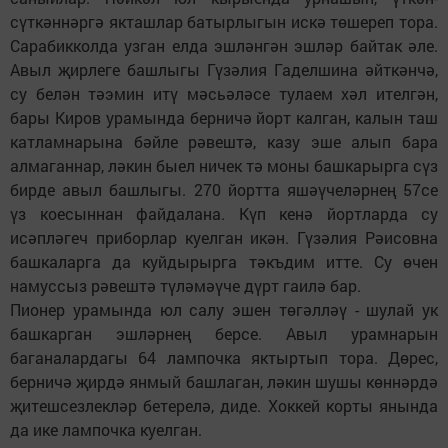
сүткәннәргә якташлар батырлыгын искә төшереп тора.
Сарабикколда узган елда эшләнгән эшләр байтак әле.
Авыл җирлеге башлыгы Гүзәлия Гаделшина әйткәнчә,
су белән тәэмин итү мәсьәләсе тулаем хәл ителгән,
бары Киров урамында берничә йорт калган, калын таш
катламнарына бәйле рәвештә, казу эше алып бара
алмаганнар, ләкин быел ничек тә моны башкарырга сүз
бирде авыл башлыгы. 270 йортта яшәүчеләрнең 57се
үз коесыннан файдалана. Күп кенә йортларда су
исәпләгеч приборлар куелган икән. Гүзәлия Рәисовна
башкаларга да куйдырырга тәкъдим итте. Су өчен
намуссыз рәвештә түләмәүче дүрт гаилә бар.
Пионер урамында юл салу эшен төгәлләү - шулай ук
башкарган эшләрнең берсе. Авыл урамнарын
баганалардагы 64 лампочка яктыртып тора. Дөрес,
берничә җирдә янмый башлаган, ләкин шушы көннәрдә
җитешсезлекләр бетерелә, диде. Хоккей корты янында
да ике лампочка куелган.