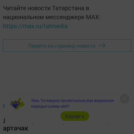
Читайте новости Татарстана в
национальном мессенджере MАХ:
https://max.ru/tatmedia
Перейти на страницу новости
Яшь Татмедиа проектының яңа видеосын
ЯҢАЛЫКЛАР
карадыгызмы әле?
Карарга
Лениногорскилыларның пенсияләре
артачак