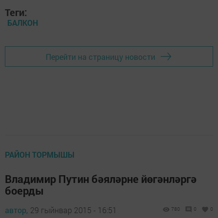
Теги:
БАЛКОН
Перейти на страницу новости
РАЙОН ТОРМЫШЫ
Владимир Путин бәяләрне йөгәнләргә
боерды
автор,
29 гыйнвар 2015 - 16:51
780
0
0