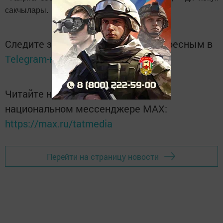
сакчылары.
Следите за самым важным и интересным в
Telegram-канале
Татмедиа
Читайте новости Татарстана в
национальном мессенджере MАХ:
https://max.ru/tatmedia
Перейти на страницу новости