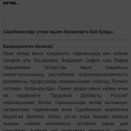
актив...
Сарабикколда үткән җыен бүләкләргә бай булды.
Башкарылган бихисап
Озак еллар авыл хуҗалыгы тармагында көч куйган
Зөлфия апа Хисамиева, Фирдәвес Сафин һәм Рафик
Садыйковка Татарстан Авыл хуҗалыгы
министрлыгының, республика агропромышленность
комплексы профсозлар оешмасыннан Мактау, Рәхмәт
хатлары тапшырылды. Ләкин арада авыл халкы өчен
иң кадерлесе- "Трудовая Доблесть России"
оешмасыннан Ватан тормышында актив катнашуы,
патриотизм тәрбияләве өчен Сарабиккол җирлегенә
бирелгән Диплом. Моны узган елда биредә калкып
чыккан һәйкәл комплексы китергән уңыш дип
саныйлар. Һәйкәл юл кырыенда урнашып, үткән-