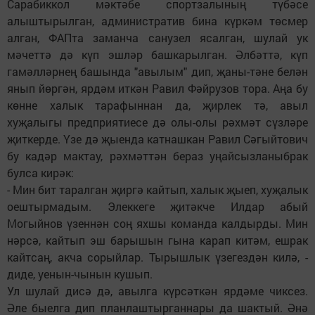
Сарабиккол мәктәбе спортзалының түбәсе
алыштырылган, административ бина күркәм төсмер
алган, ФАПта заманча санузел ясалган, шулай ук
мәчеттә дә күп эшләр башкарылган. Әлбәттә, күп
гамәлләрнең башында "авылым" дип, җаны-тәне белән
янып йөргән, ярдәм иткән Равил Фәйрузов тора. Аңа бу
көнне халык тарафыннан да, җирлек тә, авыл
хуҗалыгы предприятиесе дә олы-олы рәхмәт сүзләре
җиткерде. Үзе дә җыенда катнашкан Равил Сәгыйтович
бу кадәр мактау, рәхмәттән бераз уңайсызланыбрак
булса кирәк:
- Мин бит таралган җиргә кайтып, халык җыеп, хуҗалык
оештырмадым. Элеккеге җитәкче Илдар абый
Могыйнов үзеннән соң яхшы команда калдырды. Мин
нәрсә, кайтып эш барышын гына карап китәм, ешрак
кайтсаң, акча сорыйлар. Тырышлык үзегездән килә, -
диде, уенын-чынын кушып.
Ул шулай дисә дә, авылга күрсәткән ярдәме чиксез.
Әле быелга дип планлаштырганнары да шактый. Әнә