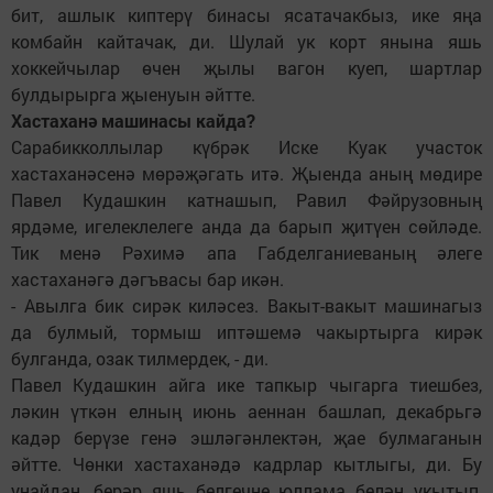
бит, ашлык киптерү бинасы ясатачакбыз, ике яңа
комбайн кайтачак, ди. Шулай ук корт янына яшь
хоккейчылар өчен җылы вагон куеп, шартлар
булдырырга җыенуын әйтте.
Хастаханә машинасы кайда?
Сарабикколлылар күбрәк Иске Куак участок
хастаханәсенә мөрәҗәгать итә. Җыенда аның мөдире
Павел Кудашкин катнашып, Равил Фәйрузовның
ярдәме, игелеклелеге анда да барып җитүен сөйләде.
Тик менә Рәхимә апа Габделганиеваның әлеге
хастаханәгә дәгъвасы бар икән.
- Авылга бик сирәк киләсез. Вакыт-вакыт машинагыз
да булмый, тормыш иптәшемә чакыртырга кирәк
булганда, озак тилмердек, - ди.
Павел Кудашкин айга ике тапкыр чыгарга тиешбез,
ләкин үткән елның июнь аеннан башлап, декабрьгә
кадәр берүзе генә эшләгәнлектән, җае булмаганын
әйтте. Чөнки хастаханәдә кадрлар кытлыгы, ди. Бу
уңайдан, берәр яшь белгечне юллама белән укытып,