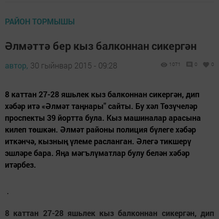
РАЙОН ТОРМЫШЫ
Әлмәттә бер кыз балконнан сикергән
автор,
30 гыйнвар 2015 - 09:28
1071
0
0
8 каттан 27-28 яшьлек кыз балконнан сикергән, дип
хәбәр итә «Әлмәт таңнары" сайты. Бу хәл Төзүчеләр
проспекты 39 йортта була. Кыз машиналар арасына
килеп төшкән. Әлмәт районы полиция бүлеге хәбәр
иткәнчә, кызның үлеме расланган. Әлегә тикшерү
эшләре бара. Яңа мәгълүматлар булу белән хәбәр
итәрбез.
8 каттан 27-28 яшьлек кыз балконнан сикергән, дип