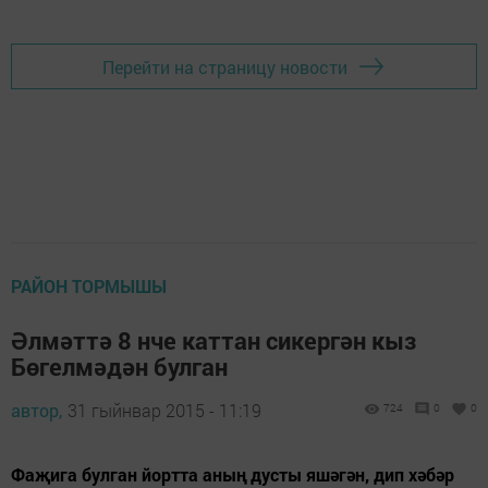
Перейти на страницу новости
РАЙОН ТОРМЫШЫ
Әлмәттә 8 нче каттан сикергән кыз
Бөгелмәдән булган
автор,
31 гыйнвар 2015 - 11:19
724
0
0
Фаҗига булган йортта аның дусты яшәгән, дип хәбәр