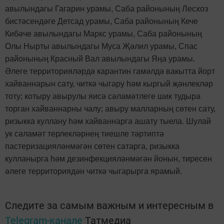
авылындагы Гагарин урамы, Саба районының Лесхоз
бистәсендәге Детсад урамы, Саба районының Кече
Кибәче авылындагы Маркс урамы, Саба районының
Олы Нырты авылындагы Муса Җәлил урамы, Спас
районының Красный Вал авылындагы Яңа урамы.
Әлеге территорияләрдә карантин гамәлдә вакытта йорт
хайваннарын сату, читкә чыгару һәм кыргый җәнлекләр
тоту; котыру авырулы яисә сәламәтлеге шик тудыра
торган хайваннарны чалу; авыру малларның сөтен сату,
ризыкка куллану һәм хайваннарга ашату тыела. Шулай
ук сәламәт терлекләрнең тиешле тәртиптә
пастеризацияләнмәгән сөтен сатарга, ризыкка
кулланырга һәм дезинфекцияләнмәгән йонын, тиресен
әлеге территориядән читкә чыгарырга ярамый.
Следите за самым важным и интересным в
Telegram-канале
Татмедиа