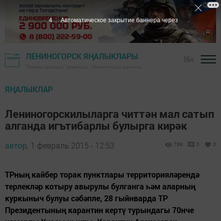
3
Автоматическое закрытие баннера через
ЛЕНИНОГОРСК ЯҢАЛЫКЛАРЫ
16+
"Заман сулышы" газетасы - Лениногорск районы
ЯҢАЛЫКЛАР
Лениногорскилыларга читтән мал сатып
алганда игътибарлы булырга кирәк
автор,
1 февраль 2015 - 12:53
739
0
0
ТРның кайбер торак пунктлары территорияләрендә
терлекләр котыру авырулы булганга һәм аларның
куркыныч булуы сәбәпле, 28 гыйнварда ТР
Президентының карантин кертү турындагы 70нче