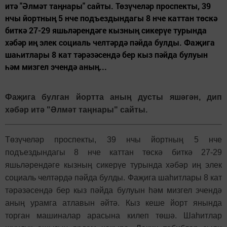
итә "Әлмәт таңнары" сайты. Төзүчеләр проспекты, 39
нчы йортның 5 нче подъездындагы 8 нче каттан төскә
биткә 27-29 яшьләрендәге кызның сикерүе турында
хәбәр иң элек социаль челтәрдә пәйда булды. Фаҗига
шаһитлары 8 кат тәрәзәсендә бер кыз пәйда булуын
һәм мизгел эчендә аның...
Фаҗига булган йортта аның дусты яшәгән, дип
хәбәр итә "Әлмәт таңнары" сайты.
Төзүчеләр проспекты, 39 нчы йортның 5 нче
подъездындагы 8 нче каттан төскә биткә 27-29
яшьләрендәге кызның сикерүе турында хәбәр иң элек
социаль челтәрдә пәйда булды. Фаҗига шаһитлары 8 кат
тәрәзәсендә бер кыз пәйда булуын һәм мизгел эчендә
аның урамга атлавын әйтә. Кыз кеше йорт янында
торган машиналар арасына килеп төшә. Шаһитлар