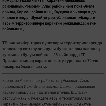
номерлы Указы чыкты. Карантин Алексеевск
районының Ромодан, Апас районының Иске Әнәле
авылы, Сарман районының Кәүҗияк авылларында
игълан ителде. Шулай ук республиканың түбәндәге
аерым территорияләре карантин режимында: Әтнә
районының...
ТРның кайбер торак пунктлары территорияләрендә
терлекләр котыру авырулы булганга һәм аларның
куркыныч булуы сәбәпле, 28 гыйнварда ТР
Президентының карантин кертү турындагы 70нче
номерлы Указы чыкты.
Карантин Алексеевск районының Ромодан, Апас
районының Иске Әнәле авылы, Сарман районының
Кәүҗияк авылларында игълан ителде. Шулай ук
республиканың түбәндәге аерым территорияләре
карантин режимында: Әтнә районының Олы Әтнә