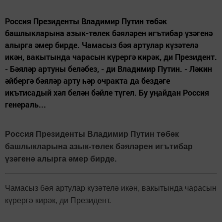
Россия Президенты Владимир Путин төбәк
башлыкларына азык-төлек бәяләрен игътибар үзәгенә
алырга әмер бирде. Чамасыз бәя артулар күзәтелә
икән, вакытында чарасын күрергә кирәк, ди Президент.
- Бәяләр артуны беләбез, - ди Владимир Путин. - Ләкин
әйбергә бәяләр арту һәр очракта да бездәге
икътисадый хәл белән бәйле түгел. Бу уңайдан Россия
генераль...
Россия Президенты Владимир Путин төбәк
башлыкларына азык-төлек бәяләрен игътибар
үзәгенә алырга әмер бирде.
Чамасыз бәя артулар күзәтелә икән, вакытында чарасын
күрергә кирәк, ди Президент.