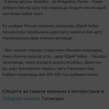
- Бәяләр артуны беләбез, - ди Владимир Путин. - Ләкин
әйбергә бәяләр арту һәр очракта да бездәге икътисадый
хәл белән бәйле түгел.
Бу уңайдан Россия генераль прокуроры Юрий Чайка
прокуратура тарафыннан даруларга чамасыз бәя арту
очракларының фаш ителүен җиткерде.
- Мин тиешле тикшерү үткәрү өчен йөкләмә әзерләдем.
Аның буенча чаралар үтте, - диде Юрий Чайка. - Тикшерү
төгәлләнде, хәзер шуларга анализ ясыйбыз. Дөрестән
дә, дару бәяләренең чамасыз арту очраклары бар.
Кайбер очракларда бәя 300-400 %ка кыйммәтләнгән.
Следите за самым важным и интересным в
Telegram-канале
Татмедиа