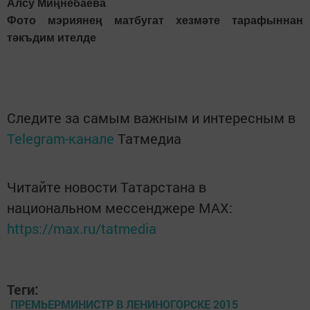
Алсу Миңнебаева
Фото мэриянең матбугат хезмәте тарафыннан
тәкъдим ителде
Следите за самым важным и интересным в
Telegram-канале
Татмедиа
Читайте новости Татарстана в
национальном мессенджере MАХ:
https://max.ru/tatmedia
Теги:
ПРЕМЬЕРМИНИСТР В ЛЕНИНОГОРСКЕ 2015