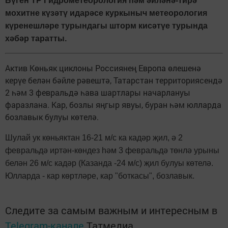
Бүген ТР Гидрометеорология һәм әйләнә-тирә
мохитне күзәтү идарәсе куркыныч метеорология
күренешләре турындагы шторм кисәтүе турында
хәбәр таратты.
Актив Көньяк циклоны Россиянең Европа өлешенә
керүе белән бәйле рәвештә, Татарстан территориясендә
2 һәм 3 февральдә һава шартлары начарлануы
фаразлана. Кар, бозлы яңгыр явуы, буран һәм юлларда
бозлавык булуы көтелә.
Шулай ук көньяктан 16-21 м/с ка кадәр җил, ә 2
февральдә иртән-көндез һәм 3 февральдә төнлә урыны
белән 26 м/с кадәр (Казанда -24 м/с) җил булуы көтелә.
Юлларда - кар көртләре, кар "боткасы", бозлавык.
Следите за самым важным и интересным в
Telegram-канале
Татмедиа