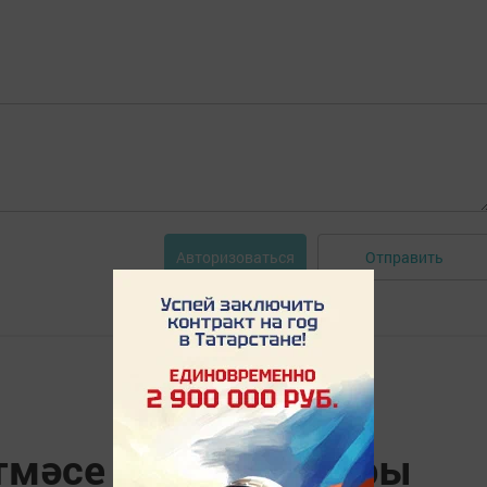
Отправить
Авторизоваться
мәсе ясау ысуллары