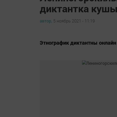
диктантка куш
автор,
5 ноябрь 2021 - 11:19
Этнографик диктантны онлайн