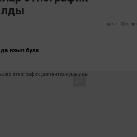
ылды
586
0
 да язып була