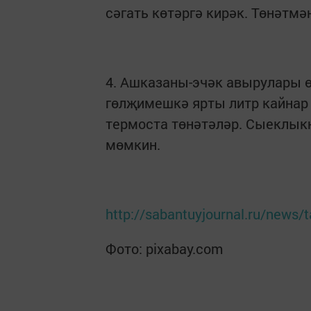
сәгать көтәргә кирәк. Төнәтмә
4. Ашказаны-эчәк авырулары ө
гөлҗимешкә ярты литр кайнар с
термоста төнәтәләр. Сыеклыкн
мөмкин.
http://sabantuyjournal.ru/news/t
Фото: pixabay.com