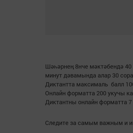
Шәһәрнең 8нче мәктәбендә 40 
минут дәвамында алар 30 сора
Диктантта максималь балл 100
Онлайн форматта 200 укучы ка
Диктантны онлайн форматта 7 
Следите за самым важным и 