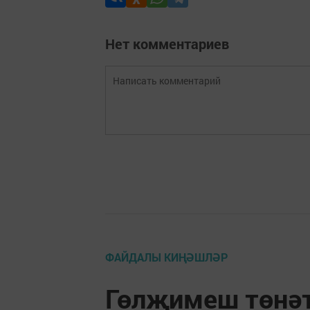
Нет комментариев
ФАЙДАЛЫ КИҢӘШЛӘР
Гөлҗимеш төнәт