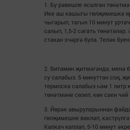
1. Бу рәвешле ясалган төнәтм
Ике аш кашыгы гөлҗимешкә яр
чыгарып, тагын 10 минут урта
салып, 1,5-2 сәгать төнәтәләр.
стакан эчәргә була. Теләк буе
2. Витамин җитмәгәндә, менә 
су салабыз. 5 минуттан соң, 
термоска салабыз һәм 1 литр к
төнәтмәне сөзеп, көн саен чәй
3. Йөрәк авыруларыннан файд
гөлҗимешне ваклап, кәстрүлгә 
Капкач каплап, 5-10 минут әкр