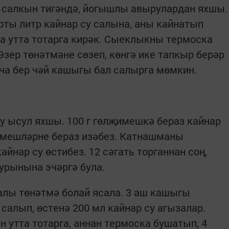
ә салкын тигәндә, йогышлы авырулардан яхшы.
ты литр кайнар су салына, аны кайнатып
ча утта тотарга кирәк. Сыеклыкны термоска
 Әзер төнәтмәне сөзеп, көнгә ике тапкыр берәр
нча бер чәй кашыгы бал салырга мөмкин.
бу ысул яхшы. 100 г гөлҗимешкә бераз кайнар
җимешләрне бераз изәбез. Катнашманы
айнар су өстибез. 12 сәгать торганнан соң,
 урынына эчәргә була.
алы төнәтмә болай ясала. 3 аш кашыгы
салып, өстенә 200 мл кайнар су агызалар.
ен утта тотарга, аннан термоска бушатып, 4