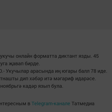
укучы онлайн форматта диктант язды. 45
уга җавап бирде.
.- Укучылар арасында иң югары балл 78 иде.
тнашты дип хәбәр итә мәгариф идарәсе.
ноябрьгә кадәр язып була.
интересным в
Telegram-канале
Татмедиа