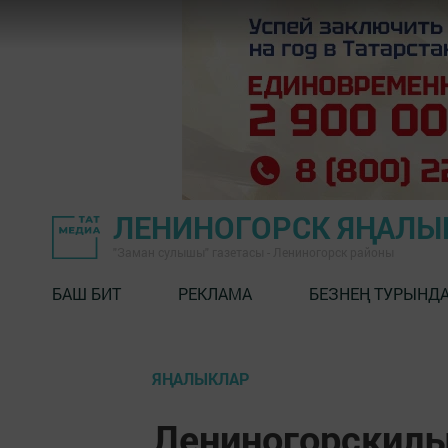
ЛЕНИНОГОРСК ЯҢАЛ
"Заман сулышы" газетасы - Лениногорск районы
БАШ БИТ
РЕКЛАМА
БЕЗНЕҢ ТУРЫНД
ЯҢАЛЫКЛАР
Лениногорскилы