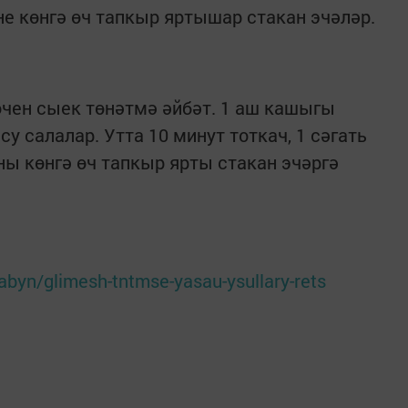
не көнгә өч тапкыр яртышар стакан эчәләр.
чен сыек төнәтмә әйбәт. 1 аш кашыгы
у салалар. Утта 10 минут тоткач, 1 сәгать
ы көнгә өч тапкыр ярты стакан эчәргә
abyn/glimesh-tntmse-yasau-ysullary-rets