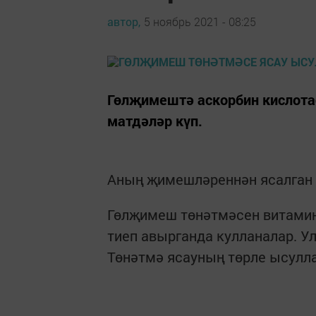
автор,
5 ноябрь 2021 - 08:25
Гөлҗимештә аскорбин кислота
матдәләр күп.
Аның җимешләреннән ясалган 
Гөлҗимеш төнәтмәсен витамин 
тиеп авырганда кулланалар. У
Төнәтмә ясауның төрле ысулла