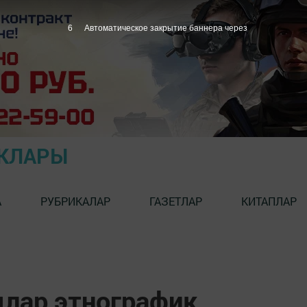
5
Автоматическое закрытие баннера через
ЫКЛАРЫ
А
РУБРИКАЛАР
ГАЗЕТЛАР
КИТАПЛАР
лар этнографик