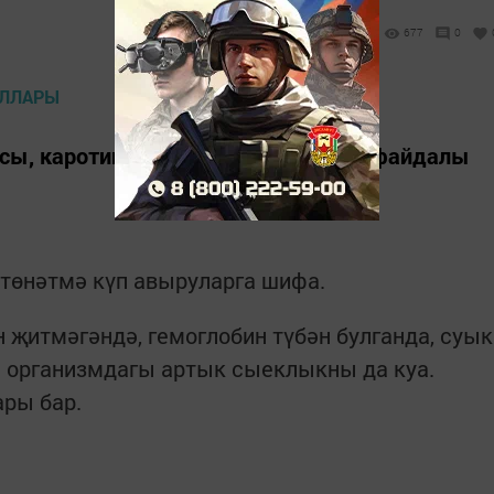
677
0
сы, каротин, токоферол һәм башка файдалы
төнәтмә күп авыруларга шифа.
җитмәгәндә, гемоглобин түбән булганда, суык
л организмдагы артык сыеклыкны да куа.
ры бар.