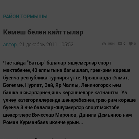
РАЙОН ТОРМЫШЫ
Көмеш белән кайттылар
автор,
21 декабрь 2011 - 05:52
1904
0
0
Чистайда "Батыр" балалар-яшүсмерләр спорт
мәктәбенең 40 еллыгына багышлап, грек-рим көрәше
буенча республика турниры үтте. Ярышларда Әлмәт,
Бөгелмә, Нурлат, Зәй, Яр Чаллы, Лениногорск һәм
башка шәһәрләрнең яшь көрәшчеләре катнашты. Үз
үлчәү категорияләрендә шәһәребезнең грек-рим көрәше
буенча 3 нче балалар-яшүсмерләр спорт мәктәбе
шәкертләре Вячеслав Миронов, Данила Демьянов һәм
Роман Курманбаев икенче урын...