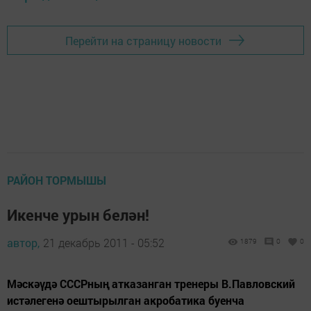
Перейти на страницу новости
РАЙОН ТОРМЫШЫ
Икенче урын белән!
автор,
21 декабрь 2011 - 05:52
1879
0
0
Мәскәүдә СССРның атказанган тренеры В.Павловский
истәлегенә оештырылган акробатика буенча