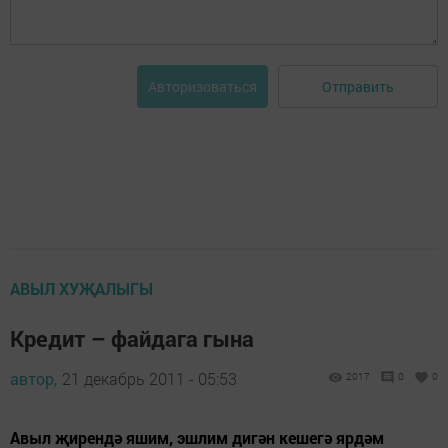
Отправить
Авторизоваться
АВЫЛ ХУҖАЛЫГЫ
Кредит – файдага гына
автор,
21 декабрь 2011 - 05:53
2017
0
0
Авыл җирендә яшим, эшлим дигән кешегә ярдәм