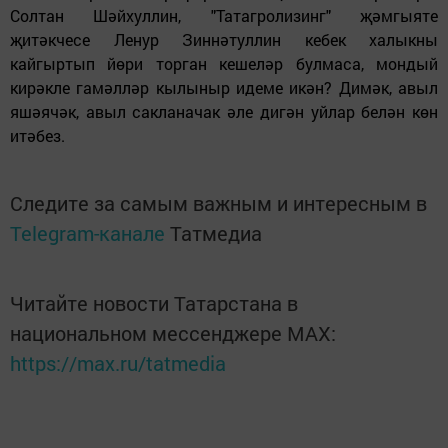
Солтан Шәйхуллин, "Татагролизинг" җәмгыяте
җитәкчесе Ленур Зиннәтуллин кебек халыкны
кайгыртып йөри торган кешеләр булмаса, мондый
кирәкле гамәлләр кылыныр идеме икән? Димәк, авыл
яшәячәк, авыл сакланачак әле дигән уйлар белән көн
итәбез.
Следите за самым важным и интересным в
Telegram-канале
Татмедиа
Читайте новости Татарстана в
национальном мессенджере MАХ:
https://max.ru/tatmedia