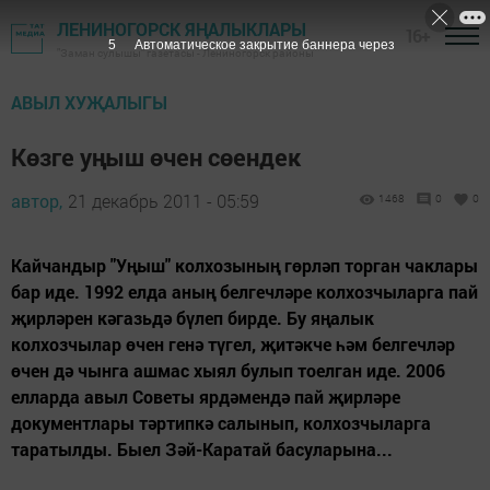
ЛЕНИНОГОРСК ЯҢАЛЫКЛАРЫ
16+
4
Автоматическое закрытие баннера через
"Заман сулышы" газетасы - Лениногорск районы
АВЫЛ ХУҖАЛЫГЫ
Көзге уңыш өчен сөендек
автор,
21 декабрь 2011 - 05:59
1468
0
0
Кайчандыр "Уңыш" колхозының гөрләп торган чаклары
бар иде. 1992 елда аның белгечләре колхозчыларга пай
җирләрен кәгазьдә бүлеп бирде. Бу яңалык
колхозчылар өчен генә түгел, җитәкче һәм белгечләр
өчен дә чынга ашмас хыял булып тоелган иде. 2006
елларда авыл Советы ярдәмендә пай җирләре
документлары тәртипкә салынып, колхозчыларга
таратылды. Быел Зәй-Каратай басуларына...