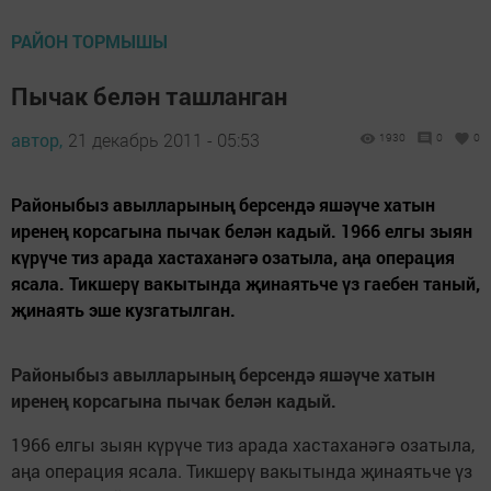
РАЙОН ТОРМЫШЫ
Пычак белән ташланган
автор,
21 декабрь 2011 - 05:53
1930
0
0
Районыбыз авылларының берсендә яшәүче хатын
иренең корсагына пычак белән кадый. 1966 елгы зыян
күрүче тиз арада хастаханәгә озатыла, аңа операция
ясала. Тикшерү вакытында җинаятьче үз гаебен таный,
җинаять эше кузгатылган.
Районыбыз авылларының берсендә яшәүче хатын
иренең корсагына пычак белән кадый.
1966 елгы зыян күрүче тиз арада хастаханәгә озатыла,
аңа операция ясала. Тикшерү вакытында җинаятьче үз