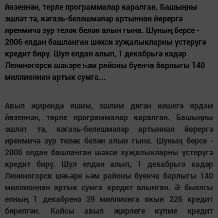
йөзеннән, төрле программалар каралган. Башыңны
эшләт тә, кәгазь-белешмәләр артыннан йөрергә
иренмичә зур теләк белән алын гына. Шуның берсе -
2006 елдан башланган шәхси хуҗалыкларны үстерүгә
кредит бирү. Шул елдан алып, 1 декабрьгә кадәр
Лениногорск шәһәре һәм районы буенча барлыгы 140
миллионнан артык сумга...
Авыл җирендә яшим, эшлим дигән кешегә ярдәм
йөзеннән, төрле программалар каралган. Башыңны
эшләт тә, кәгазь-белешмәләр артыннан йөрергә
иренмичә зур теләк белән алын гына. Шуның берсе -
2006 елдан башланган шәхси хуҗалыкларны үстерүгә
кредит бирү. Шул елдан алып, 1 декабрьгә кадәр
Лениногорск шәһәре һәм районы буенча барлыгы 140
миллионнан артык сумга кредит алынган. Ә быелгы
елның 1 декабренә 39 миллионга якын 226 кредит
бирелгән. Кайсы авыл җирлеге күпме кредит