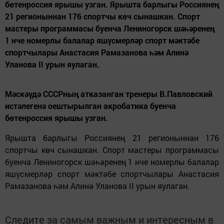
бөтенроссия ярышы узган. Ярышта барлыгы Россиянең
21 регионыннан 176 спортчы көч сынашкан. Спорт
мастеры программасы буенча Лениногорск шәһәренең
1 нче номерлы балалар яшүсмерләр спорт мәктәбе
спортчылары Анастасия Рамазанова һәм Алинә
Уланова II урын яулаган.
Мәскәүдә СССРның атказанган тренеры В.Павловский
истәлегенә оештырылган акробатика буенча
бөтенроссия ярышы узган.
Ярышта барлыгы Россиянең 21 регионыннан 176
спортчы көч сынашкан. Спорт мастеры программасы
буенча Лениногорск шәһәренең 1 нче номерлы балалар
яшүсмерләр спорт мәктәбе спортчылары Анастасия
Рамазанова һәм Алинә Уланова II урын яулаган.
Следите за самым важным и интересным в