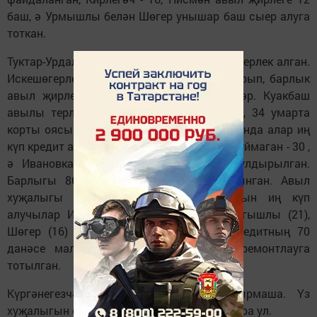
баш, ә Урмышлы белән Шөгер унышар баш сыер алуга
тоткан.
Туктар-Урдалы авыл җирлеге 15 баш яшь терлек алган.
Искешөгерлеләр 100 баш кош-корт булдырып, барлык
авыл җирлекләрен дә уздырып киткәннәр. Куакбаш
авылы терлекләр белән генә чикләнмичә, 34 умарта
корты оясына баеткан, башкаларга караганда алар иң
күп кредит алучы. Сугышлылар да кимен куймаган - 30 ,
ә Ивановка авыл җирлегендә 27 оя булдырылган.
Барлыгы 86 баш сарык һәм кәҗә алынган. Авыл
хуҗалыгы машиналары һәм җиһазларын иң күп
алучылар Иске Шөгер (32 берәмлек), Сугышлы (21),
Шөгер (16) авыл җирлекләре. Барлык кредитның 70
данәсе мал-туар өчен бина төзү һәм ремонтлауга
тотылган.
Күргәнегезчә, авыл кешесе тырыша-тырмаша. Үз
хуҗалыгын саклап, үстереп калу ягында тора ул.