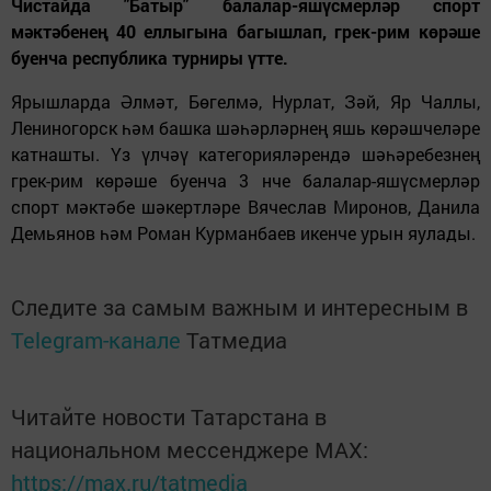
Чистайда "Батыр" балалар-яшүсмерләр спорт
мәктәбенең 40 еллыгына багышлап, грек-рим көрәше
буенча республика турниры үтте.
Ярышларда Әлмәт, Бөгелмә, Нурлат, Зәй, Яр Чаллы,
Лениногорск һәм башка шәһәрләрнең яшь көрәшчеләре
катнашты. Үз үлчәү категорияләрендә шәһәребезнең
грек-рим көрәше буенча 3 нче балалар-яшүсмерләр
спорт мәктәбе шәкертләре Вячеслав Миронов, Данила
Демьянов һәм Роман Курманбаев икенче урын яулады.
Следите за самым важным и интересным в
Telegram-канале
Татмедиа
Читайте новости Татарстана в
национальном мессенджере MАХ:
https://max.ru/tatmedia