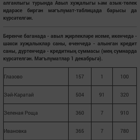
алганлыгы турында Авыл хуҗалыгы һәм азык-төлек
идарәсе биргән мәгълүмат-таблицада барысы да
күрсәтелгән.
Беренче баганада - авыл җирлекләре исеме, икенчедә -
шәхси хуҗалыклар саны, өченчедә - алынган кредит
саны, дүртенчедә - кредитның суммасы (мең сумнарда
күрсәтелгән. Мәгълүматлар 1 декабрьгә).
Глазово
157
1
100
Зәй-Каратай
504
91
320
Зеленая Роща
360
7
910
Ивановка
365
7
780