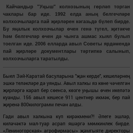
Кайчандыр "Уңыш" колхозының гөрләп торган
чаклары бар иде. 1992 елда аның белгечләре
колхозчыларга пай җирләрен кәгазьдә бүлеп бирде.
Бу яңалык колхозчылар өчен генә түгел, җитәкче
һәм белгечләр өчен дә чынга ашмас хыял булып
тоелган иде. 2006 елларда авыл Советы ярдәмендә
пай җирләре документлары тәртипкә салынып,
колхозчыларга таратылды.
Быел Зәй-Каратай басуларына "җан керде", кешеләрнең
эшкә теләкләре дә уянды. Авыл халкы яз көне чәчелгән
җирләргә карап бер сөенсә, көзге уңышы өчен икеләтә
куанды. 156 авыл кешесе 911 центнер икмәк, бер пай
җиренә 800килограмм печән алды.
Гади авыл халкына күп кирәкмени?! Әлеге эшләр,
киләчәктә мал-туар асрап яшәргә мөмкинлек бирде.
«Лениногорская» агрофирмасы» җәмгыяте директоры