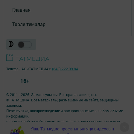
Главная
Төрле темалар
Телефон АО «ТАТМЕДИА»:
(843) 222 09 84
16+
© 2011 - 2026. Заман сулышы. Все права защищены.
© ТАТМЕДИА. Все материалы, размещенные на сайте, защищены
законом.
Перепечатка, воспроизведение и распространение в любом объеме
информации,
размещенной на сайте, возможна только с письменного согласия
редакций СМИ.
Яшь Татмедиа проектының яңа видеосын
При поддержке Республиканского агентства по печати и массовым