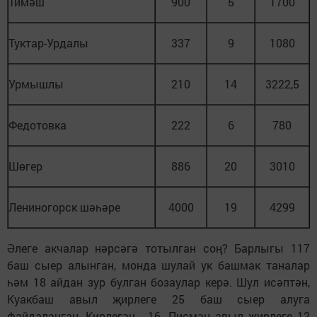
Тимәш
900
5
1700
Туктар-Урдалы
337
9
1080
Урмышлы
210
14
3222,5
Федотовка
222
6
780
Шөгер
886
20
3010
Лениногорск шәһәре
4000
19
4299
Әлеге акчалар нәрсәгә тотылган соң? Барлыгы 117
баш сыер алынган, монда шулай ук башмак таналар
һәм 18 айдан зур булган бозаулар керә. Шул исәптән,
Куакбаш авыл җирлеге 25 баш сыер алуга
файдаланган, Кирлегәч - 16, Писмән авыл җирлеге 12