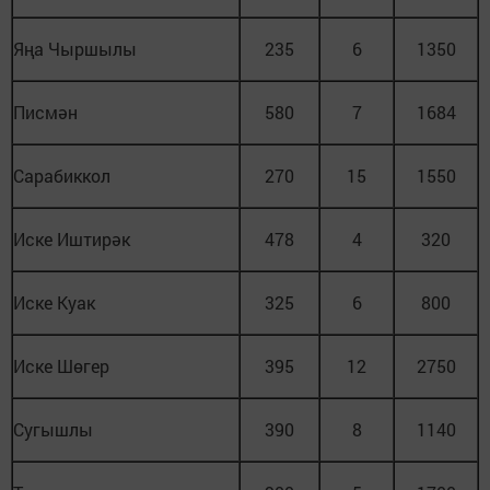
Яңа Чыршылы
235
6
1350
Писмән
580
7
1684
Сарабиккол
270
15
1550
Иске Иштирәк
478
4
320
Иске Куак
325
6
800
Иске Шөгер
395
12
2750
Сугышлы
390
8
1140