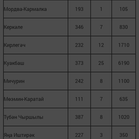
Мордва-Кармалка
193
1
105
Керкәле
346
7
830
Кирлегәч
232
12
1710
Куакбаш
373
25
6190
Мичурин
242
8
1100
Мөэмин-Каратай
111
7
635
Түбән Чыршылы
387
8
1020
Яңа Иштирәк
227
3
350