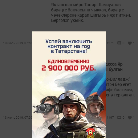
Якташ шагыйрь Таһир Шәмсуаров
бәрәңге бакчасына чыккач, бәрәңге
чәчәкләренә карап шигырь иҗат иткән.
Бергәләп укыйк.
13 июль 2019, 07:58
1271
0
1
Мәскәүдә үтерелгән стюардесса Яр
Чаллының иң чибәр сылуы булган
Билгеле булуынча, "Внуково-Вилладж"
кунакханәсенә Альбина кичтән бер егет
белән урнашкан. Исем-шәрифе билгесез,
чөнки номер Альбина исеменә теркәлгән.
13 июль 2019, 07:29
1197
0
1