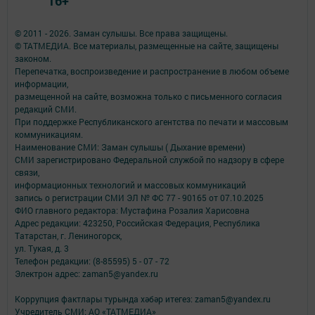
16+
© 2011 - 2026. Заман сулышы. Все права защищены.
© ТАТМЕДИА. Все материалы, размещенные на сайте, защищены
законом.
Перепечатка, воспроизведение и распространение в любом объеме
информации,
размещенной на сайте, возможна только с письменного согласия
редакций СМИ.
При поддержке Республиканского агентства по печати и массовым
коммуникациям.
Наименование СМИ: Заман сулышы ( Дыхание времени)
СМИ зарегистрировано Федеральной службой по надзору в сфере
связи,
информационных технологий и массовых коммуникаций
запись о регистрации СМИ ЭЛ № ФС 77 - 90165 от 07.10.2025
ФИО главного редактора: Мустафина Розалия Харисовна
Адрес редакции: 423250, Российская Федерация, Республика
Татарстан, г. Лениногорск,
ул. Тукая, д. 3
Телефон редакции: (8-85595) 5 - 07 - 72
Электрон адрес: zaman5@yandex.ru
Коррупция фактлары турында хәбәр итегез: zaman5@yandex.ru
Учредитель СМИ: АО «ТАТМЕДИА»