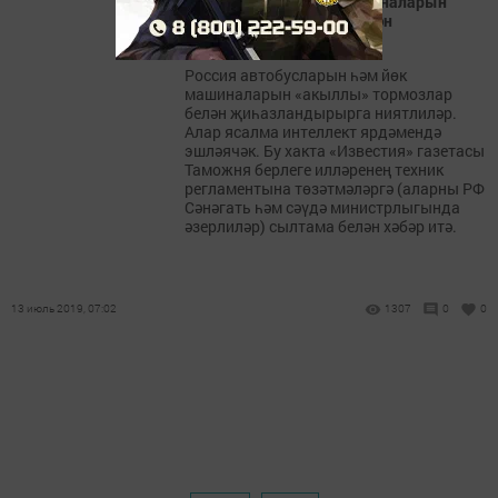
Автобуслар һәм йөк машиналарын
«акыллы» тормозлар белән
җиһазландырачаклар
Россия автобусларын һәм йөк
машиналарын «акыллы» тормозлар
белән җиһазландырырга ниятлиләр.
Алар ясалма интеллект ярдәмендә
эшләячәк. Бу хакта «Известия» газетасы
Таможня берлеге илләренең техник
регламентына төзәтмәләргә (аларны РФ
Сәнәгать һәм сәүдә министрлыгында
әзерлиләр) сылтама белән хәбәр итә.
13 июль 2019, 07:02
1307
0
0