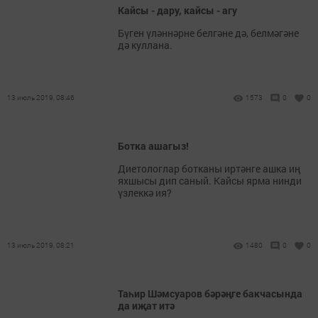
Кайсы - дару, кайсы - агу
Бүген үләннәрне белгәне дә, белмәгәне
дә куллана.
13 июль 2019, 08:46
1573
0
0
Ботка ашагыз!
Диетологлар ботканы иртәнге ашка иң
яхшысы дип саный. Кайсы ярма нинди
үзлеккә ия?
13 июль 2019, 08:21
1480
0
0
Таһир Шәмсуаров бәрәңге бакчасында
да иҗат итә