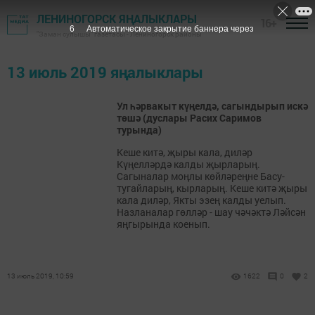
ЛЕНИНОГОРСК ЯҢАЛЫКЛАРЫ
16+
6
Автоматическое закрытие баннера через
"Заман сулышы" газетасы - Лениногорск районы
13 июль 2019 яңалыклары
Ул һәрвакыт күңелдә, сагындырып искә
төшә (дуслары Расих Саримов
турында)
Кеше китә, җыры кала, диләр
Күңелләрдә калды җырларың.
Сагыналар моңлы көйләреңне Басу-
тугайларың, кырларың. Кеше китә җыры
кала диләр, Якты эзең калды уелып.
Назланалар гөлләр - шау чәчәктә Ләйсән
яңгырында коенып.
13 июль 2019, 10:59
1622
0
2