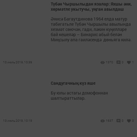
Түбән Чыршылыдан язалар: Яхшы әни,
хөрмәтле укытучы, уңган авылдаш
Әнисә Багаутдинова 1964 елда матур
табигатьле Түбән Чыршылы авылында
хезмәт сөючән, гади, ләкин күңелләре
бай кешеләр – Бинарис абый белән
Миңсылу апа гаиләсендә дөньяга килә.
13 июль 2019, 10:39
1370
0
1
Сандугачның күз яше
Бу юлы астагы домофоннан
шалтыраттылар.
13 июль 2019, 10:19
1637
0
0