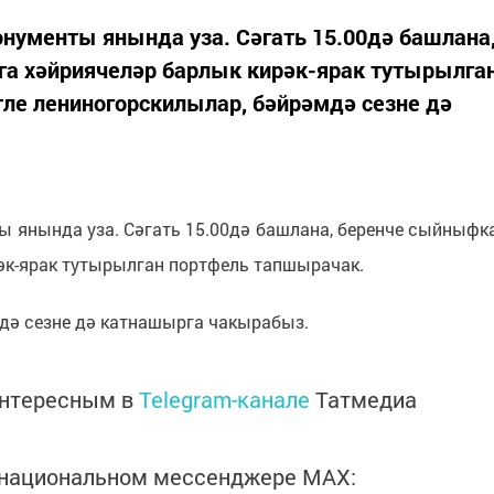
монументы янында уза. Сәгать 15.00дә башлана
а хәйриячеләр барлык кирәк-ярак тутырылга
ле лениногорскилылар, бәйрәмдә сезне дә
ты янында уза. Сәгать 15.00дә башлана, беренче сыйныфк
әк-ярак тутырылган портфель тапшырачак.
дә сезне дә катнашырга чакырабыз.
интересным в
Telegram-канале
Татмедиа
в национальном мессенджере MАХ: