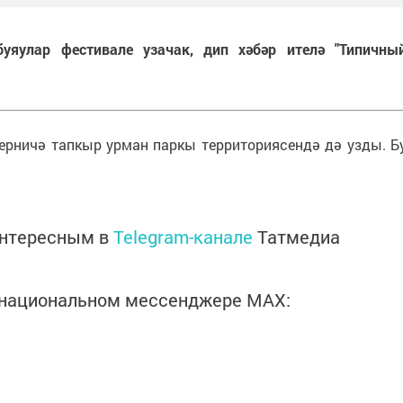
 буяулар фестивале узачак, дип хәбәр ителә "Типичны
берничә тапкыр урман паркы территориясендә дә узды. Б
интересным в
Telegram-канале
Татмедиа
в национальном мессенджере MАХ: