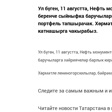
Ул бүген, 11 августта, Нефть 
беренче сыйныфка баручыларг
портфель тапшырачак. Хөрмәт
катнашырга чакырабыз.
Ул бүген, 11 августта, Нефть монумен
баручыларга хәйриячеләр барлык кир
Хөрмәтле лениногорскилылар, бәйрәм
Следите за самым важным и 
Читайте новости Татарстана 