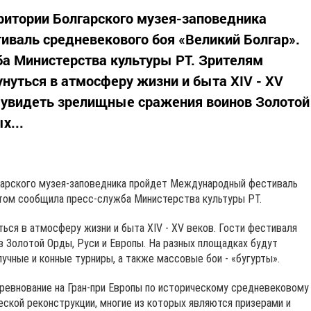
ерритории Болгарского музея-заповедника
валь средневекового боя «Великий Болгар».
а Министерства культуры РТ. Зрителям
нуться в атмосферу жизни и быта XIV - XV
т увидеть зрелищные сражения воинов Золотой
х...
олгарского музея-заповедника пройдет Международный фестиваль
этом сообщила пресс-служба Министерства культуры РТ.
ься в атмосферу жизни и быта XIV - XV веков. Гости фестиваля
 Золотой Орды, Руси и Европы. На разных площадках будут
учные и конные турниры, а также массовые бои - «бугурты».
оревнование на Гран-при Европы по историческому средневековому
еской реконструкции, многие из которых являются призерами и