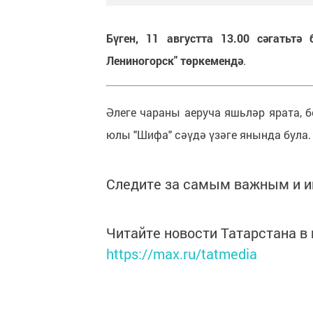
Бүген, 11 августта 13.00 сәгатьтә
Лениногорск" төркемендә
.
Әлеге чараны аеруча яшьләр ярата, 
юлы "Шифа" сәүдә үзәге янында була.
Следите за самым важным и 
Читайте новости Татарстана 
https://max.ru/tatmedia