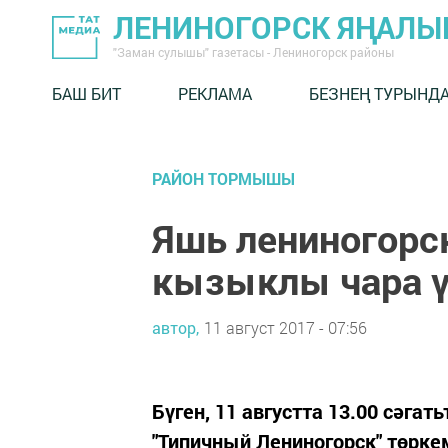
ЛЕНИНОГОРСК ЯҢАЛ
"Заман сулышы" газетасы - Лениногорск районы
БАШ БИТ
РЕКЛАМА
БЕЗНЕҢ ТУРЫНД
РАЙОН ТОРМЫШЫ
Яшь лениногорс
кызыклы чара ү
автор,
11 август 2017 - 07:56
Бүген, 11 августта 13.00 сәгат
"Типичный Лениногорск" төрке