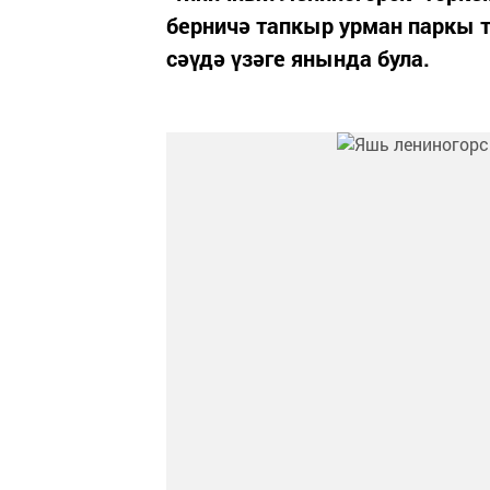
берничә тапкыр урман паркы 
сәүдә үзәге янында була.