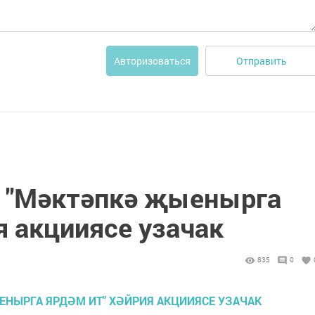
Отправить
Авторизоваться
 "Мәктәпкә җыенырга
я акцииясе узачак
835
0