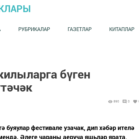
ЫКЛАРЫ
А
РУБРИКАЛАР
ГАЗЕТЛАР
КИТАПЛАР
килыларга бүген
тәчәк
890
0
ьтә буяулар фестивале узачак, дип хәбәр ителә
мендә. Әлеге чараны аеруча яшьләр ярата,