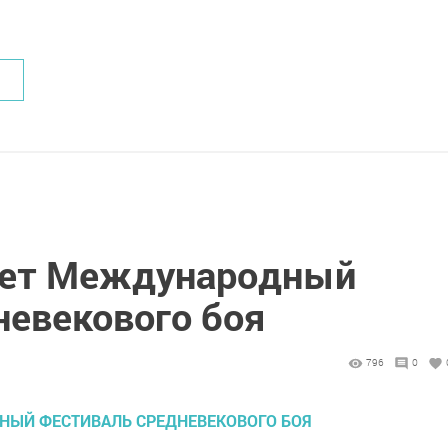
дет Международный
невекового боя
796
0