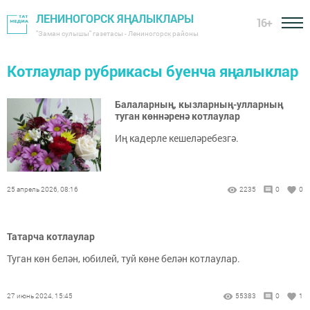
ЛЕНИНОГОРСК ЯҢАЛЫКЛАРЫ
16+
"Заман сулышы" газетасы - Лениногорск районы
Котлаулар рубрикасы буенча яңалыклар
Балаларның, кызларның-улларның
туган көннәренә котлаулар
Иң кадерле кешеләребезгә.
25 апрель 2026, 08:16
2235
0
0
Татарча котлаулар
Туган көн белән, юбилей, туй көне белән котлаулар.
27 июнь 2024, 15:45
55383
0
1