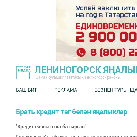
ЛЕНИНОГОРСК ЯҢАЛ
"Заман сулышы" газетасы - Лениногорск районы
БАШ БИТ
РЕКЛАМА
БЕЗНЕҢ ТУРЫНД
Брать кредит тег белән яңалыклар
"Кредит сазлыгына батырган"
Бишенче сыйныф укучысы, үзе дә сизмәстән, әнис