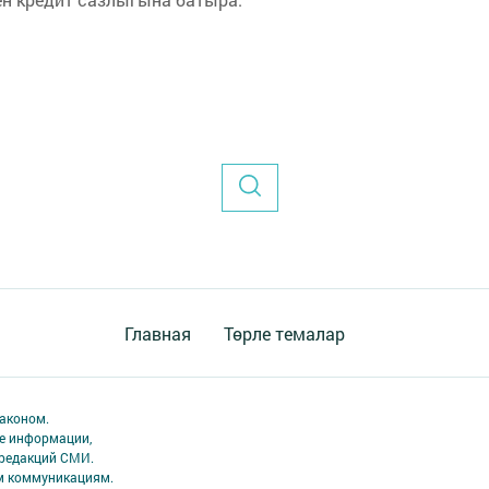
Главная
Төрле темалар
аконом.
ме информации,
 редакций СМИ.
ым коммуникациям.