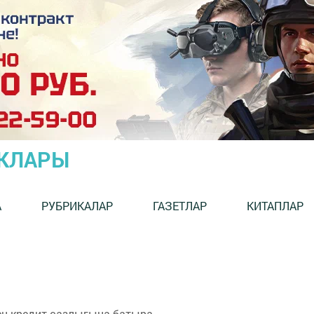
ЫКЛАРЫ
А
РУБРИКАЛАР
ГАЗЕТЛАР
КИТАПЛАР
ен кредит сазлыгына батыра.