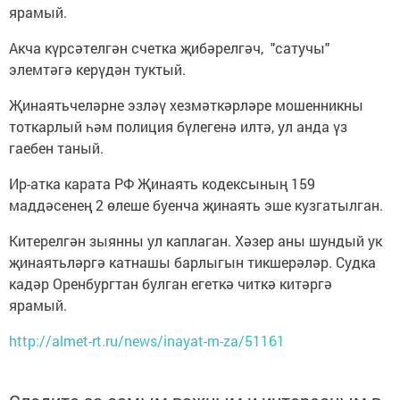
ярамый.
Акча күрсәтелгән счетка җибәрелгәч, "сатучы"
элемтәгә керүдән туктый.
Җинаятьчеләрне эзләү хезмәткәрләре мошенникны
тоткарлый һәм полиция бүлегенә илтә, ул анда үз
гаебен таный.
Ир-атка карата РФ Җинаять кодексының 159
маддәсенең 2 өлеше буенча җинаять эше кузгатылган.
Китерелгән зыянны ул каплаган. Хәзер аны шундый ук
җинаятьләргә катнашы барлыгын тикшерәләр. Судка
кадәр Оренбургтан булган егеткә читкә китәргә
ярамый.
http://almet-rt.ru/news/inayat-m-za/51161