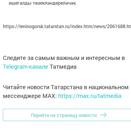
ишегалды төзекләндереләчәк.
https://leninogorsk.tatarstan.ru/index.htm/news/2061688.h
Следите за самым важным и интересным в
Telegram-канале
Татмедиа
Читайте новости Татарстана в национальном
мессенджере MАХ:
https://max.ru/tatmedia
Перейти на страницу новости