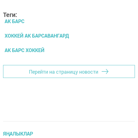
Теги:
АК БАРС
ХОККЕЙ АК БАРСАВАНГАРД
АК БАРС ХОККЕЙ
Перейти на страницу новости
ЯҢАЛЫКЛАР