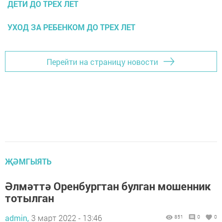
ДЕТИ ДО ТРЕХ ЛЕТ
УХОД ЗА РЕБЕНКОМ ДО ТРЕХ ЛЕТ
Перейти на страницу новости
ҖӘМГЫЯТЬ
Әлмәттә Оренбургтан булган мошенник
тотылган
admin,
3 март 2022 - 13:46
851
0
0