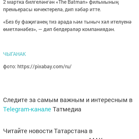
2 мартка билгеләнгән «The Batman» фильмының
премьерасы кичектерелә, дип хәбәр итте.
«Без бу фаҗиганең тиз арада һәм тыныч хәл ителүенә
өметләнәбез», — дип белдерәләр компаниядән.
ЧЫГАНАК
фото: https://pixabay.com/ru/
Следите за самым важным и интересным в
Telegram-канале
Татмедиа
Читайте новости Татарстана в