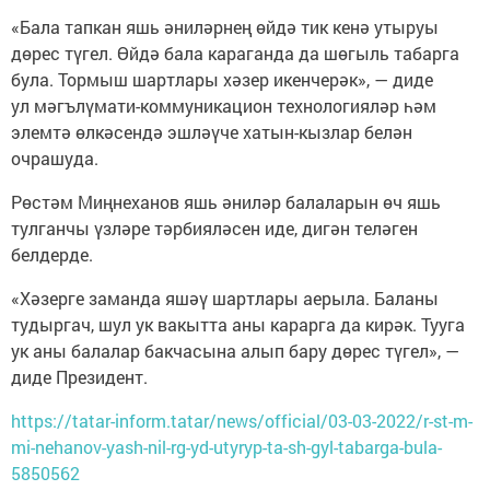
«Бала тапкан яшь әниләрнең өйдә тик кенә утыруы
дөрес түгел. Өйдә бала караганда да шөгыль табарга
була. Тормыш шартлары хәзер икенчерәк», — диде
ул мәгълүмати-коммуникацион технологияләр һәм
элемтә өлкәсендә эшләүче хатын-кызлар белән
очрашуда.
Рөстәм Миңнеханов яшь әниләр балаларын өч яшь
тулганчы үзләре тәрбияләсен иде, дигән теләген
белдерде.
«Хәзерге заманда яшәү шартлары аерыла. Баланы
тудыргач, шул ук вакытта аны карарга да кирәк. Тууга
ук аны балалар бакчасына алып бару дөрес түгел», —
диде Президент.
https://tatar-inform.tatar/news/official/03-03-2022/r-st-m-
mi-nehanov-yash-nil-rg-yd-utyryp-ta-sh-gyl-tabarga-bula-
5850562