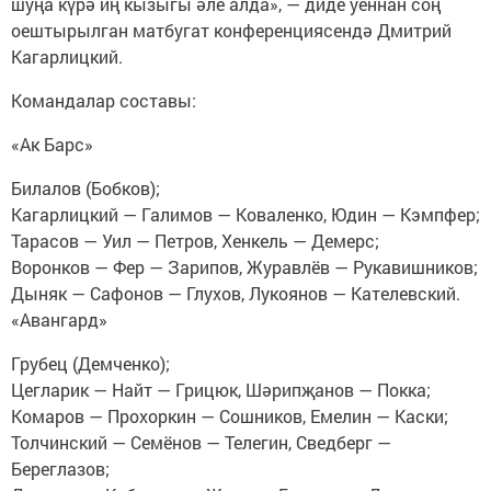
шуңа күрә иң кызыгы әле алда», — диде уеннан соң
оештырылган матбугат конференциясендә Дмитрий
Кагарлицкий.
Командалар составы:
«Ак Барс»
Билалов (Бобков);
Кагарлицкий — Галимов — Коваленко, Юдин — Кэмпфер;
Тарасов — Уил — Петров, Хенкель — Демерс;
Воронков — Фер — Зарипов, Журавлёв — Рукавишников;
Дыняк — Сафонов — Глухов, Лукоянов — Кателевский.
«Авангард»
Грубец (Демченко);
Цегларик — Найт — Грицюк, Шәрипҗанов — Покка;
Комаров — Прохоркин — Сошников, Емелин — Каски;
Толчинский — Семёнов — Телегин, Сведберг —
Береглазов;