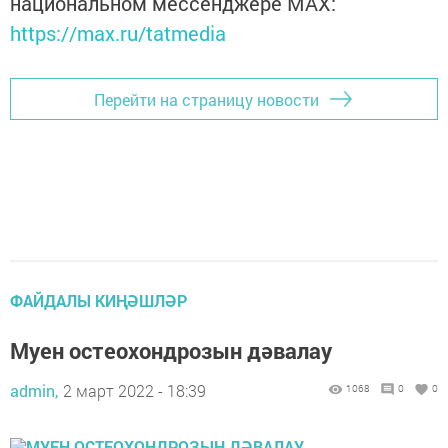
национальном мессенджере MАХ:
https://max.ru/tatmedia
Перейти на страницу новости
ФАЙДАЛЫ КИҢӘШЛӘР
Муен остеохондрозын дәвалау
admin,
2 март 2022 - 18:39
1068
0
0