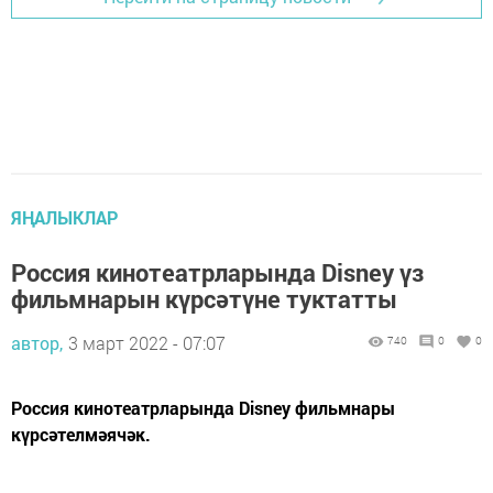
ЯҢАЛЫКЛАР
Россия кинотеатрларында Disney үз
фильмнарын күрсәтүне туктатты
автор,
3 март 2022 - 07:07
740
0
0
Россия кинотеатрларында Disney фильмнары
күрсәтелмәячәк.