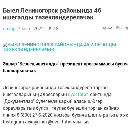
Быел Лениногорск районында 46
ишегалды төзекләндереләчәк
автор,
3 март 2022 - 09:18
845
0
Эшләр "Безнең ишегалды" президент программасы буенч
башкарылачак.
Лениногорск районында төзекләндерелә торган
ишегалларының адресларын
dvor.tatar
сайтында
"Документлар" бүлегендә карый аласыз. Әгәр
сорауларыгыз булса, тәүлек буе эшли торган кайнар
линия 8 (800) 27-5-2020 номеры буенча шалтыратыгыз я
Instagram-аккаунтка @dvor.tatar языгыз.