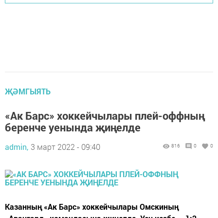
ҖӘМГЫЯТЬ
«Ак Барс» хоккейчылары плей-оффның
беренче уенында җиңелде
admin,
3 март 2022 - 09:40
816
0
0
Казанның «Ак Барс» хоккейчылары Омскиның