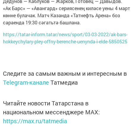
Дедунов — Каблуков — Жарков, Готовец — Давыдов.
«Ак Барс» — «Авангард» сериясенең киләсе уены 4 март
көнне булачак. Матч Казанда «Татнефть Арена» боз
сараенда 19:30 сәгатьтә башлана.
https://tatar-inform.tatar/news/sport/03-03-2022/ak-bars-
hokkeychylary-pley-offny-berenche-uenynda-i-elde-5850525
Следите за самым важным и интересным в
Telegram-канале
Татмедиа
Читайте новости Татарстана в
национальном мессенджере MАХ:
https://max.ru/tatmedia