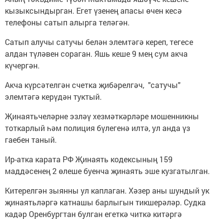
кызыксындырган. Егет үзенең апасы өчен кесә
телефоны сатып алырга теләгән.
Сатып алучы сатучы белән элемтәгә кереп, тегесе
алдан түләвен сораган. Яшь кеше 9 мең сум акча
күчергән.
Акча күрсәтелгән счетка җибәрелгәч, "сатучы"
элемтәгә керүдән туктый.
Җинаятьчеләрне эзләү хезмәткәрләре мошенникны
тоткарлый һәм полиция бүлегенә илтә, ул анда үз
гаебен таный.
Ир-атка карата РФ Җинаять кодексының 159
маддәсенең 2 өлеше буенча җинаять эше кузгатылган.
Китерелгән зыянны ул каплаган. Хәзер аны шундый ук
җинаятьләргә катнашы барлыгын тикшерәләр. Судка
кадәр Оренбургтан булган егеткә читкә китәргә