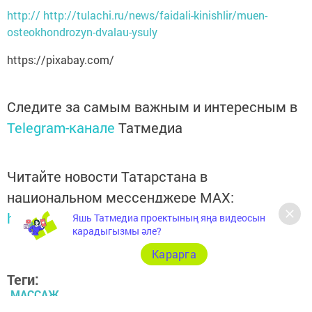
http:// http://tulachi.ru/news/faidali-kinishlir/muen-
osteokhondrozyn-dvalau-ysuly
https://pixabay.com/
Следите за самым важным и интересным в
Telegram-канале
Татмедиа
Читайте новости Татарстана в
национальном мессенджере MАХ:
https://max.ru/tatmedia
Яшь Татмедиа проектының яңа видеосын
карадыгызмы әле?
Карарга
Теги:
МАССАЖ