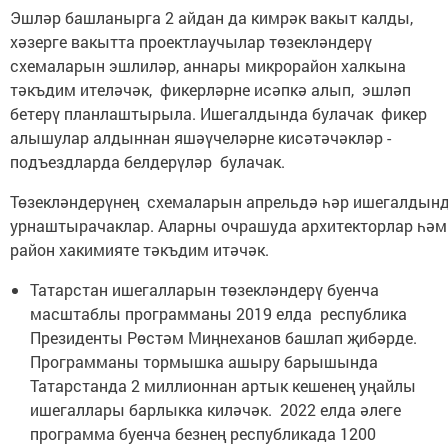
Эшләр башланырга 2 айдан да кимрәк вакыт калды,
хәзерге вакытта проектлаучылар төзекләндерү
схемаларын эшлиләр, аннары микрорайон халкына
тәкъдим ителәчәк, фикерләрне исәпкә алып, эшләп
бетерү планлаштырыла. Ишегалдында булачак фикер
алышулар алдыннан яшәүчеләрне кисәтәчәкләр -
подъездларда белдерүләр булачак.
Төзекләндерүнең схемаларын апрельдә һәр ишегалдын
урнаштырачаклар. Аларны очрашуда архитекторлар һәм
район хакимияте тәкъдим итәчәк.
Татарстан ишегалларын төзекләндерү буенча
масштаблы программаны 2019 елда республика
Президенты Рөстәм Миңнеханов башлап җибәрде.
Программаны тормышка ашыру барышында
Татарстанда 2 миллионнан артык кешенең уңайлы
ишегаллары барлыкка киләчәк. 2022 елда әлеге
программа буенча безнең республикада 1200