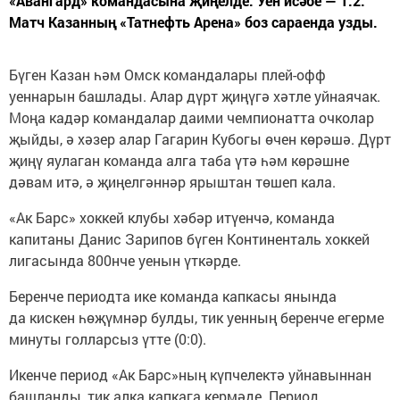
«Авангард» командасына җиңелде. Уен исәбе — 1:2.
Матч Казанның «Татнефть Арена» боз сараенда узды.
Бүген Казан һәм Омск командалары плей-офф
уеннарын башлады. Алар дүрт җиңүгә хәтле уйнаячак.
Моңа кадәр командалар даими чемпионатта очколар
җыйды, ә хәзер алар Гагарин Кубогы өчен көрәшә. Дүрт
җиңү яулаган команда алга таба үтә һәм көрәшне
дәвам итә, ә җиңелгәннәр ярыштан төшеп кала.
«Ак Барс» хоккей клубы хәбәр итүенчә, команда
капитаны Данис Зарипов бүген Континенталь хоккей
лигасында 800нче уенын үткәрде.
Беренче периодта ике команда капкасы янында
да кискен һөҗүмнәр булды, тик уенның беренче егерме
минуты голларсыз үтте (0:0).
Икенче период «Ак Барс»ның күпчелектә уйнавыннан
башланды, тик алка капкага кермәде. Период