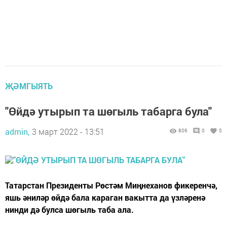
ҖӘМГЫЯТЬ
"Өйдә утырып та шөгыль табарга була"
admin,
3 март 2022 - 13:51
806
0
0
Татарстан Президенты Рөстәм Миңнеханов фикеренчә,
яшь әниләр өйдә бала караган вакытта да үзләренә
нинди дә булса шөгыль таба ала.