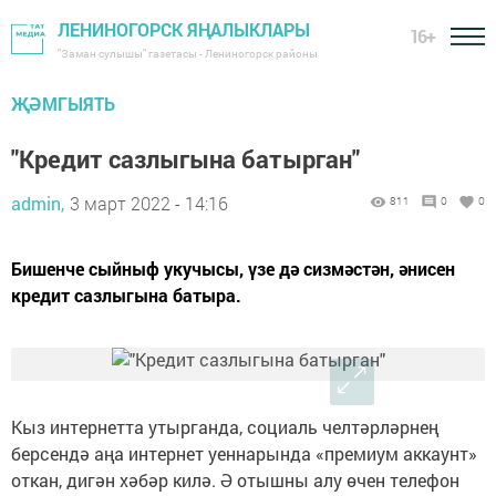
ЛЕНИНОГОРСК ЯҢАЛЫКЛАРЫ
16+
"Заман сулышы" газетасы - Лениногорск районы
ҖӘМГЫЯТЬ
"Кредит сазлыгына батырган"
admin,
3 март 2022 - 14:16
811
0
0
Бишенче сыйныф укучысы, үзе дә сизмәстән, әнисен
кредит сазлыгына батыра.
Кыз интернетта утырганда, социаль челтәрләрнең
берсендә аңа интернет уеннарында «премиум аккаунт»
откан, дигән хәбәр килә. Ә отышны алу өчен телефон