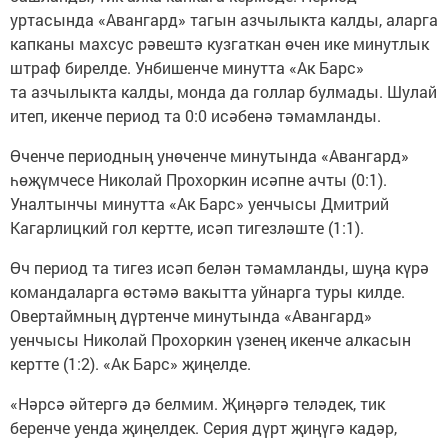
уртасында «Авангард» тагын азчылыкта калды, аларга
капканы махсус рәвештә кузгаткан өчен ике минутлык
штраф бирелде. Унбишенче минутта «Ак Барс»
та азчылыкта калды, монда да голлар булмады. Шулай
итеп, икенче период та 0:0 исәбенә тәмамланды.
Өченче периодның унөченче минутында «Авангард»
һөҗүмчесе Николай Прохоркин исәпне ачты (0:1).
Уналтынчы минутта «Ак Барс» уенчысы Дмитрий
Кагарлицкий гол кертте, исәп тигезләште (1:1).
Өч период та тигез исәп белән тәмамланды, шуңа күрә
командаларга өстәмә вакытта уйнарга туры килде.
Овертаймның дүртенче минутында «Авангард»
уенчысы Николай Прохоркин үзенең икенче алкасын
кертте (1:2). «Ак Барс» җиңелде.
«Нәрсә әйтергә дә белмим. Җиңәргә теләдек, тик
беренче уенда җиңелдек. Серия дүрт җиңүгә кадәр,