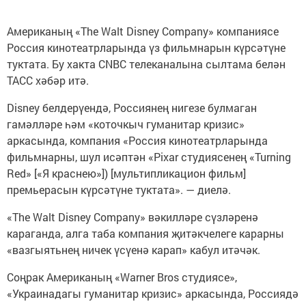
Американың «The Walt Disney Company» компаниясе
Россия кинотеатрларында үз фильмнарын күрсәтүне
туктата. Бу хакта CNBC телеканалына сылтама белән
ТАСС хәбәр итә.
Disney белдерүендә, Россиянең нигезе булмаган
гамәлләре һәм «коточкыч гуманитар кризис»
аркасында, компания «Россия кинотеатрларында
фильмнарны, шул исәптән «Pixar студиясенең «Turning
Red» [«Я краснею»]) [мультипликацион фильм]
премьерасын күрсәтүне туктата». — диелә.
«The Walt Disney Company» вәкилләре сүзләренә
караганда, алга таба компания җитәкчелеге карарны
«вазгыятьнең ничек үсүенә карап» кабул итәчәк.
Соңрак Американың «Warner Bros студиясе»,
«Украинадагы гуманитар кризис» аркасында, Россиядә