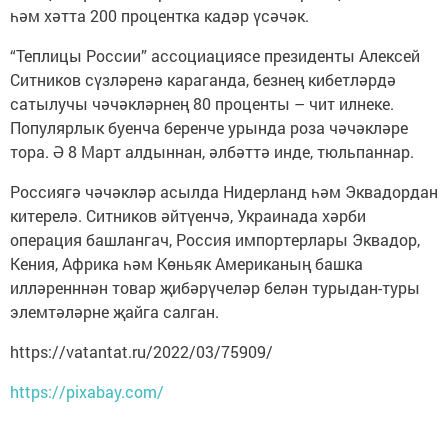
һәм хәтта 200 процентка кадәр үсәчәк.
“Теплицы России” ассоциациясе президенты Алексей
Ситников сүзләренә караганда, безнең кибетләрдә
сатылучы чәчәкләрнең 80 проценты – чит илнеке.
Популярлык буенча беренче урында роза чәчәкләре
тора. Ә 8 Март алдыннан, әлбәттә инде, тюльпаннар.
Россиягә чәчәкләр асылда Нидерланд һәм Эквадордан
китерелә. Ситников әйтүенчә, Украинада хәрби
операция башлангач, Россия импортерлары Эквадор,
Кения, Африка һәм Көньяк Американың башка
илләренннән товар җибәрүчеләр белән турыдан-туры
элемтәләрне җайга салган.
https://vatantat.ru/2022/03/75909/
https://pixabay.com/