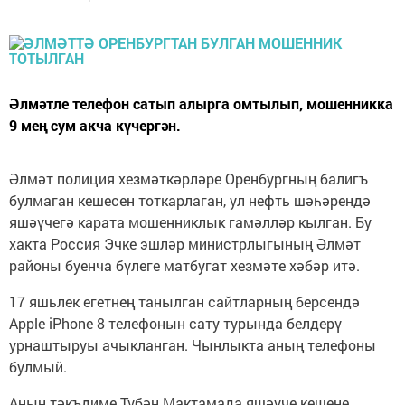
Әлмәтле телефон сатып алырга омтылып, мошенникка
9 мең сум акча күчергән.
Әлмәт полиция хезмәткәрләре Оренбургның балигъ
булмаган кешесен тоткарлаган, ул нефть шәһәрендә
яшәүчегә карата мошенниклык гамәлләр кылган. Бу
хакта Россия Эчке эшләр министрлыгының Әлмәт
районы буенча бүлеге матбугат хезмәте хәбәр итә.
17 яшьлек егетнең танылган сайтларның берсендә
Apple iPhone 8 телефонын сату турында белдерү
урнаштыруы ачыкланган. Чынлыкта аның телефоны
булмый.
Аның тәкъдиме Түбән Мактамада яшәүче кешене