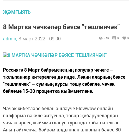
ҖӘМГЫЯТЬ
8 Мартка чәчкәләр бәясе "тешлиячәк"
admin,
3 март 2022 - 09:00
855
0
0
Россиягә 8 Март бәйрәменең иң популяр чәчәге –
тюльпаннар китерелгән дә инде. Ләкин аларның бәясе
“тешлиячәк” – сумның курсы төшү сәбәпле, чәчәк
бәйләме 15-30 процентка кыйммәтләнә.
Чәчәк кибетләре белән эшләүче Flowwow онлайн-
палформа вәкиле әйтүенчә, товар җибәрүчеләрдән
чәчәкләрнең кыйммәтләнүе турында хәбәр ителгән.
Аның әйтүенчә, бәйрәм алдыннан аларның бәясе 30