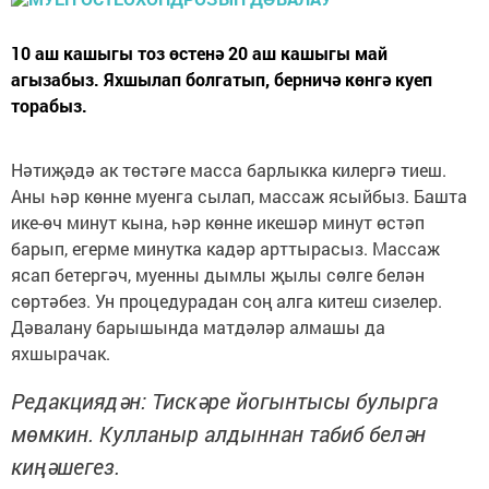
10 аш кашыгы тоз өстенә 20 аш кашыгы май
агызабыз. Яхшылап болгатып, берничә көнгә куеп
торабыз.
Нәтиҗәдә ак төстәге масса барлыкка килергә тиеш.
Аны һәр көнне муенга сылап, массаж ясыйбыз. Башта
ике-өч минут кына, һәр көнне икешәр минут өстәп
барып, егерме минутка кадәр арттырасыз. Массаж
ясап бетергәч, муенны дымлы җылы сөлге белән
сөртәбез. Ун процедурадан соң алга китеш сизелер.
Дәвалану барышында матдәләр алмашы да
яхшырачак.
Редакциядән: Тискәре йогынтысы булырга
мөмкин. Кулланыр алдыннан табиб белән
киңәшегез.