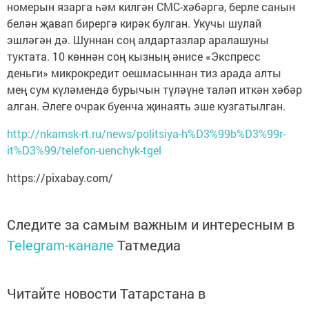
номерын язарга һәм килгән СМС-хәбәргә, берле санын
белән җавап бирергә кирәк булган. Укучы шулай
эшләгән дә. Шуннан соң алдартазлар аралашуны
туктата. 10 көннән соң кызның әнисе «Экспресс
деньги» микрокредит оешмасыннан тиз арада алты
мең сум күләмендә бурычын түләүне таләп иткән хәбәр
алган. Әлеге очрак буенча җинаять эше кузгатылган.
http://nkamsk-rt.ru/news/politsiya-h%D3%99b%D3%99r-
it%D3%99/telefon-uenchyk-tgel
https://pixabay.com/
Следите за самым важным и интересным в
Telegram-канале
Татмедиа
Читайте новости Татарстана в