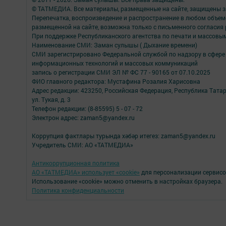
© ТАТМЕДИА. Все материалы, размещенные на сайте, защищены з
Перепечатка, воспроизведение и распространение в любом объе
размещенной на сайте, возможна только с письменного согласия
При поддержке Республиканского агентства по печати и массов
Наименование СМИ: Заман сулышы ( Дыхание времени)
СМИ зарегистрировано Федеральной службой по надзору в сфере 
информационных технологий и массовых коммуникаций
запись о регистрации СМИ ЭЛ № ФС 77 - 90165 от 07.10.2025
ФИО главного редактора: Мустафина Розалия Харисовна
Адрес редакции: 423250, Российская Федерация, Республика Татарс
ул. Тукая, д. 3
Телефон редакции: (8-85595) 5 - 07 - 72
Электрон адрес: zaman5@yandex.ru
Коррупция фактлары турында хәбәр итегез: zaman5@yandex.ru
Учредитель СМИ: АО «ТАТМЕДИА»
Антикоррупционная политика
АО «ТАТМЕДИА» использует «cookie»
для персонализации сервисо
Использование «cookie» можно отменить в настройках браузера.
Политика конфиденциальности