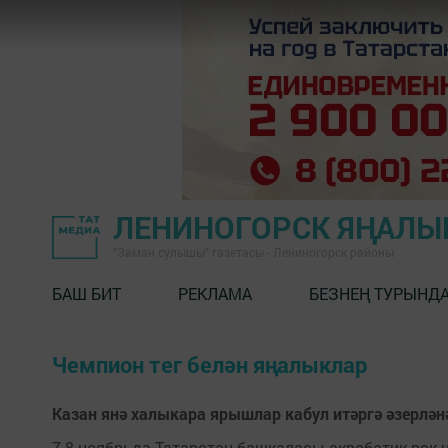
ЛЕНИНОГОРСК ЯҢАЛ
"Заман сулышы" газетасы - Лениногорск районы
БАШ БИТ
РЕКЛАМА
БЕЗНЕҢ ТУРЫНД
Чемпион тег белән яңалыклар
Казан янә халыкара ярышлар кабул итәргә әзерлән
7-8 ноябрьдә Татарстан башкаласы акробатик рок-н