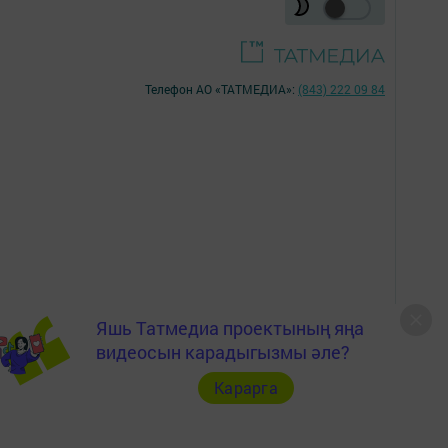
Телефон АО «ТАТМЕДИА»:
(843) 222 09 84
Яшь Татмедиа проектының яңа
16+
видеосын карадыгызмы әле?
Карарга