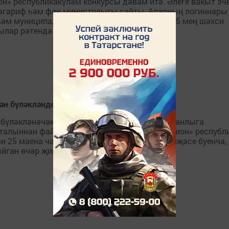
н» республикакүләм конкурсы дәвам итә. Әлеге вакыт эч
 Мәгариф һәм фән министрлыгы сайты. Аларның логиннары
әт һәм муниципаль хезмәтләр порталындагы 125 мең шәхси
лар рәтендә Яшел Үзән, Тукай, Саба,...
ән бүләкләнде
 бүләкләнәчәк. 93 мең укучы 106 мең татарстанлыга
талыннан файдаланырга булышкан. «IT-чемпион» республ
25 маена чаклы үткәрелде. Әлеге этап нәтиҗәсе буенча,
ган өчәр җиңүче...