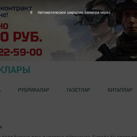
7
Автоматическое закрытие баннера через
ЫКЛАРЫ
А
РУБРИКАЛАР
ГАЗЕТЛАР
КИТАПЛАР
ә
-ролл буенча дөнья үзәгенә әйләнәчәк. Биредә бу спорт тө