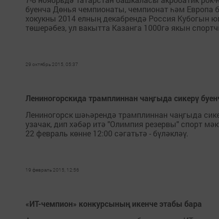
буенча Дөнья чемпионаты, чемпионат һәм Европа бе
хокукны 2014 елның декабрендә Россия Кубогын ю
төшерәбез, ул вакытта Казанга 1000гә якын спортчы
29 октябрь 2015, 05:37
Лениногорскида трамплиннан чаңгыда сикерү буен
Лениногорск шәһәрендә трамплиннан чаңгыда сике
узачак, дип хәбәр итә "Олимпия резервы" спорт мәк
22 февраль көнне 12:00 сәгатьтә - бүләкләү.
19 февраль 2015, 12:56
«ИТ-чемпион» конкурсының икенче этабы бара