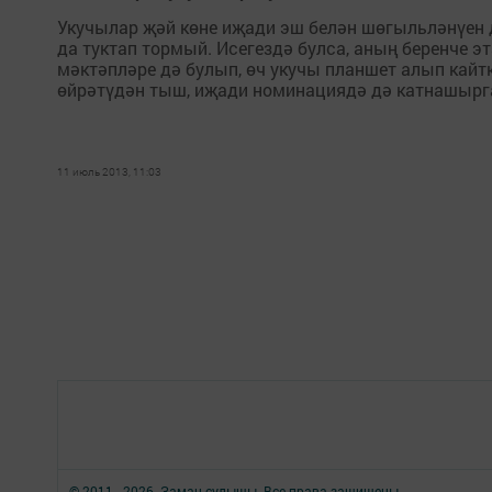
Укучылар җәй көне иҗади эш белән шөгыльләнүен д
да туктап тормый. Исегездә булса, аның беренче
мәктәпләре дә булып, өч укучы планшет алып кайт
өйрәтүдән тыш, иҗади номинациядә дә катнашырга
11 июль 2013, 11:03
© 2011 - 2026. Заман сулышы. Все права защищены.