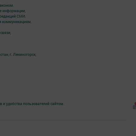
аконом.
ме информации,
 редакций СМИ.
ым коммуникациям.
связи,
тан, г. Лениногорск,
в и удобства пользователей сайтом.