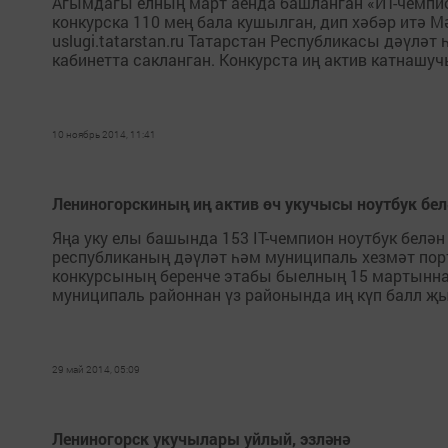
Агымдагы елның март аенда башланган «ИТ-чемпио
конкурска 110 мең бала кушылган, дип хәбәр итә
uslugi.tatarstan.ru Татарстан Республикасы дәүл
кабинетта сакланган. Конкурста иң актив катнашучы
10 ноябрь 2014, 11:41
Лениногорскиның иң актив өч укучысы ноутбук бел
Яңа уку елы башында 153 IT-чемпион ноутбук белән
республиканың дәүләт һәм муниципаль хезмәт пор
конкурсының беренче этабы быелның 15 мартыннан 
муниципаль районнан үз районында иң күп балл җый
29 май 2014, 05:09
Лениногорск укучылары уйлый, эзләнә