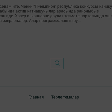
әвам итә. Чөнки "IТ-чемпион" республика конкурсы каник
 этабында актив катнашучылар арасында районыбыз
кан иде. Хәзер өлкәннәрне дәүләт хезмәте порталында эш
 әзерләнәләр. Алар программалаштыру,...
Главная
Төрле темалар