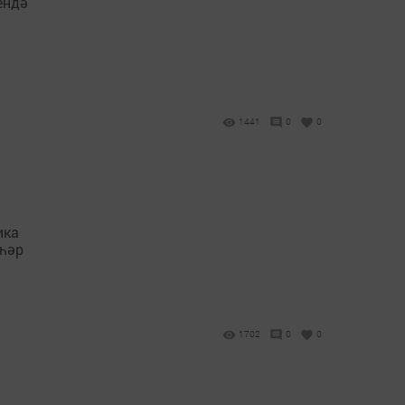
ендә
1441
0
0
ика
 һәр
1702
0
0