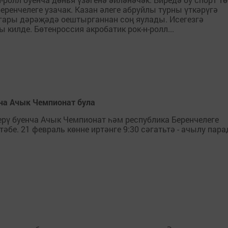
ренчелеге узачак. Казан әлеге абруйлы турны үткәрүгә
гары дәрәҗәдә оештырганнан соң яулады. Исегезгә
 килде. Бөтенроссия акробатик рок-н-ролл...
ча Ачык Чемпионат була
рү буенча Ачык Чемпионат һәм республика Беренчелеге
тәбе. 21 февраль көнне иртәнге 9:30 сәгатьтә - ачылу пара