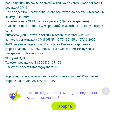
размещенной на сайте, возможна только с письменного согласия
редакций СМИ.
При поддержке Республиканского агентства по печати и массовым
коммуникациям.
Наименование СМИ: Заман сулышы ( Дыхание времени)
СМИ зарегистрировано Федеральной службой по надзору в сфере
связи,
информационных технологий и массовых коммуникаций
запись о регистрации СМИ ЭЛ № ФС 77 - 90165 от 07.10.2025
ФИО главного редактора: Мустафина Розалия Харисовна
Адрес редакции: 423250, Российская Федерация, Республика
Татарстан, г. Лениногорск,
ул. Тукая, д. 3
Телефон редакции: (8-85595) 5 - 07 - 72
Электрон адрес: zaman5@yandex.ru
Коррупция фактлары турында хәбәр итегез: zaman5@yandex.ru
Учредитель СМИ: АО «ТАТМЕДИА»
Антикоррупционная политика
Яшь Татмедиа проектының яңа видеосын
АО «ТАТМЕДИА» использует «cookie»
для персонализации сервисов и
карадыгызмы әле?
удобства пользователей сайтом.
Использование «cookie» можно отменить в настройках браузера.
Карарга
Политика конфиденциальности