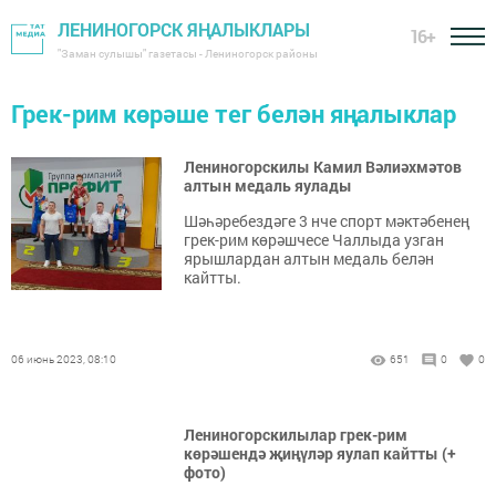
ЛЕНИНОГОРСК ЯҢАЛЫКЛАРЫ
16+
"Заман сулышы" газетасы - Лениногорск районы
Грек-рим көрәше тег белән яңалыклар
Лениногорскилы Камил Вәлиәхмәтов
алтын медаль яулады
Шәһәребездәге 3 нче спорт мәктәбенең
грек-рим көрәшчесе Чаллыда узган
ярышлардан алтын медаль белән
кайтты.
06 июнь 2023, 08:10
651
0
0
Лениногорскилылар грек-рим
көрәшендә җиңүләр яулап кайтты (+
фото)