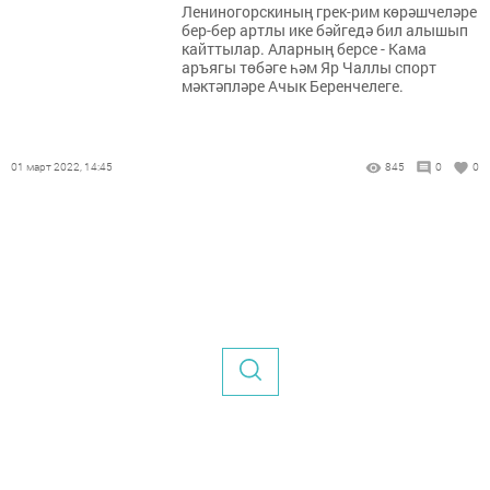
Лениногорскиның грек-рим көрәшчеләре
бер-бер артлы ике бәйгедә бил алышып
кайттылар. Аларның берсе - Кама
аръягы төбәге һәм Яр Чаллы спорт
мәктәпләре Ачык Беренчелеге.
01 март 2022, 14:45
845
0
0