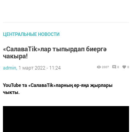
ЦЕНТРАЛЬНЫЕ НОВОСТИ
«СалаваTik»лар тыпырдап биергә
чакыра!
admin,
1 март 2022 - 11:24
2007
0
0
YouTube та «СалаваTik»ларның өр-яңа җырлары
чыкты.