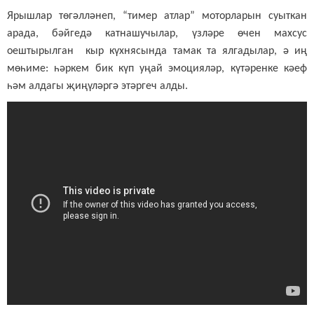
Ярышлар төгәлләнеп, “тимер атлар” моторларын суыткан
арада, бәйгедә катнашучылар, үзләре өчен махсус
оештырылган кыр күхнясында тамак та ялгадылар, ә иң
мөһиме: һәркем бик күп уңай эмоцияләр, күтәренке кәеф
һәм алдагы җиңүләргә этәргеч алды.