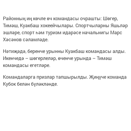
Районның иң көчле өч командасы очрашты: Шөгер,
Тимәш, Куакбаш хокеейчылары. Спортчыларны Яшьләр
эшләре, спорт һәм туризм идарәсе начальнигы Марс
Хәсәнов сәламләде.
Нәтиҗәдә, беренче урынны Куакбаш командасы алды.
Икенчедә – шөгерлеләр, өченче урында – Тимәш
командасы егетләре.
Командаларга призлар тапшырылды. Җиңүче команда
Кубок белән бүләкләнде.