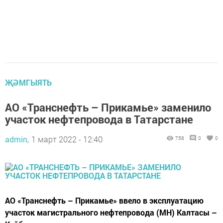
ҖӘМГЫЯТЬ
АО «Транснефть – Прикамье» заменило
участок нефтепровода в Татарстане
admin,
1 март 2022 - 12:40
758
0
0
АО «Транснефть – Прикамье» ввело в эксплуатацию
участок магистрального нефтепровода (МН) Калтасы –