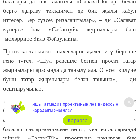
балалары да бик талантлы. «СалаваTik»лар белән
бергә җырлау тәкъдимен дә бик җылы кабул
иттеләр. Бер сүзсез ризалаштылар», – ди «Салават
күпере» һәм «Сабантуй» журналлары баш
мөхәррире Зилә Фәйзуллина.
Проектка танылган шәхесләрне җәлеп итү беренче
генә түгел. «Шул рәвешле безнең проект татар
җырчылары арасында да танылу ала. Ә үсеп килүче
буын татар җырчылары белән таныша», – ди
оештыручылар.
Илназ Баһ белән Гүзәл Идрисова гаиләсендә өч
Яшь Татмедиа проектының яңа видеосын
карадыгызмы әле?
баһадир егет үсеп килә. Алар да сәхнәгә беренче
адымнарын ясыйлар. Олы уллары Камил «Чулпан»
Карарга
балалар филармониясенә йөри, уен коралларында
уйный. «СалаваTik» проектына чакыргач бик