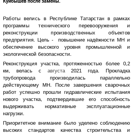
Куйбышев после замены.
Работы велись в Республике Татарстан в рамках
программы технического перевооружения и
реконструкции производственных объектов
предприятия.
Цель - повышение надёжности МН и
обеспечение высокого уровня промышленной и
экологической безопасности.
Реконструкция участка, протяженностью более 0,2
км, велась с
августа
2021 года. Прокладка
трубопровода производилась параллельно
действующему МН. После завершения сварочных
работ успешно прошли гидравлические испытания
нового участка, подтвердившие его способность
выдерживать нормативные эксплуатационные
нагрузки.
Приоритетное внимание было уделено соблюдению
высоких стандартов качества строительства и