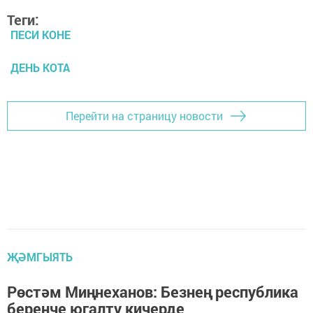
Теги:
ПЕСИ КОНЕ
ДЕНЬ КОТА
Перейти на страницу новости
ҖӘМГЫЯТЬ
Рөстәм Миңнеханов: Безнең республика
беренче югалту кичерде