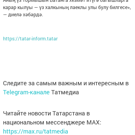
карар кылуы — үз халкының лаеклы улы булу билгесе»,
— диелә хәбәрдә.
https://tatar-inform.tatar
Следите за самым важным и интересным в
Telegram-канале
Татмедиа
Читайте новости Татарстана в
национальном мессенджере MАХ:
https://max.ru/tatmedia