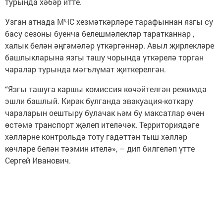
турында хәбәр итте.
Узган атнада МЧС хезмәткәрләре тарафыннан язгы су
басу сезоны буенча белешмәлекләр таратканнар ,
халык белән әңгәмәләр үткәргәннәр. Авыл җирлекләре
башлыкларына язгы ташу чорында үткәрелә торган
чаралар турында мәгълүмат җиткерелгән.
“Язгы ташуга каршы комиссия көчәйтелгән режимда
эшли башлый. Кирәк булганда эвакуация-коткару
чараларын оештыру булачак һәм бу максатлар өчен
өстәмә транспорт җәлеп ителәчәк. Территориядәге
хәлләрне контрольдә тоту гадәттән тыш хәлләр
көчләре белән тәэмин ителә», – дип билгеләп үтте
Сергей Иванович.