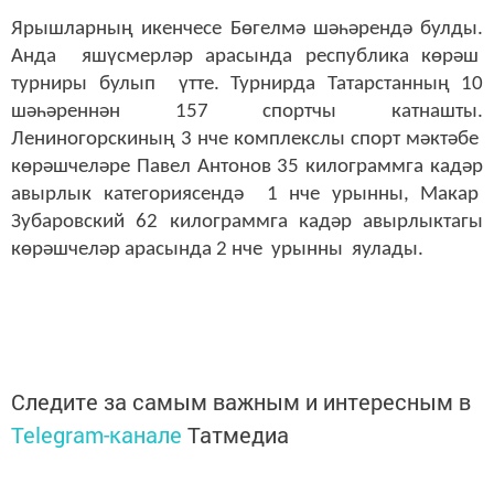
Ярышларның икенчесе Бөгелмә шәһәрендә булды.
Анда яшүсмерләр арасында республика көрәш
турниры булып үтте. Турнирда Татарстанның 10
шәһәреннән 157 спортчы катнашты.
Лениногорскиның 3 нче комплекслы спорт мәктәбе
көрәшчеләре Павел Антонов 35 килограммга кадәр
авырлык категориясендә 1 нче урынны, Макар
Зубаровский 62 килограммга кадәр авырлыктагы
көрәшчеләр арасында 2 нче урынны яулады.
Следите за самым важным и интересным в
Telegram-канале
Татмедиа