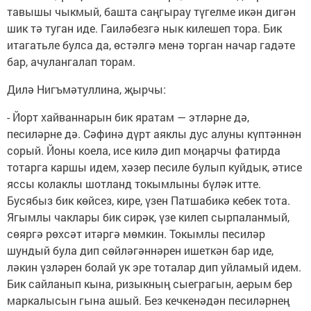
тавышы чыкмый, башта саңгырау түгелме икән дигән
шик тә туган иде. Гаиләбезгә нык килешеп тора. Бик
итагатьле булса да, өстәлгә менә торган начар гадәте
бар, ачулангалап торам.
Дилә Нигъмәтуллина, җырчы:
- Йорт хайваннарын бик яратам — этләрне дә,
песиләрне дә. Сәфинә дүрт аяклы дус алуны күптәннән
сорый. Йоны коела, исе килә дип моңарчы фатирда
тотарга каршы идем, хәзер песиле булып куйдык, әтисе
яссы колаклы шотланд токымлыны бүләк итте.
Бусябыз бик көйсез, кире, үзен Патшабикә кебек тота.
Ягымлы чаклары бик сирәк, үзе килеп сырпаланмый,
сөяргә рөхсәт итәргә мөмкин. Токымлы песиләр
шундый була дип сөйләгәннәрен ишеткән бар иде,
ләкин үзләрен болай ук эре тоталар дип уйламый идем.
Бик сайланып кына, ризыкның сыеграгын, аерым бер
маркалысын гына ашый. Без кечкенәдән песиләрнең