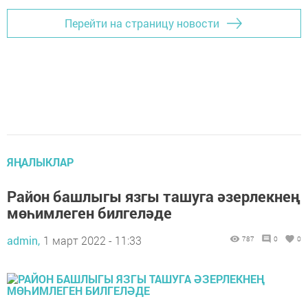
Перейти на страницу новости
ЯҢАЛЫКЛАР
Район башлыгы язгы ташуга әзерлекнең
мөһимлеген билгеләде
admin,
1 март 2022 - 11:33
787
0
0