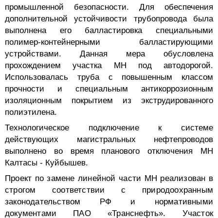
промышленной безопасности. Для обеспечения
дополнительной устойчивости трубопровода была
выполнена его балластировка специальными
полимер-контейнерными балластирующими
устройствами. Данная мера обусловлена
прохождением участка МН под автодорогой.
Использовалась труба с повышенным классом
прочности и специальным антикоррозионным
изоляционным покрытием из экструдированного
полиэтилена.
Технологическое подключение к системе
действующих магистральных нефтепроводов
выполнено во время планового отключения МН
Калтасы - Куйбышев.
Проект по замене линейной части МН реализован в
строгом соответствии с природоохранным
законодательством РФ и нормативными
документами ПАО «Транснефть». Участок