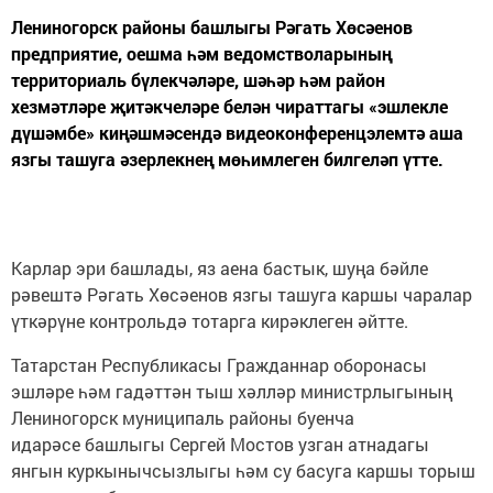
Лениногорск районы башлыгы Рәгать Хөсәенов
предприятие, оешма һәм ведомстволарының
территориаль бүлекчәләре, шәһәр һәм район
хезмәтләре җитәкчеләре белән чираттагы «эшлекле
дүшәмбе» киңәшмәсендә видеоконференцэлемтә аша
язгы ташуга әзерлекнең мөһимлеген билгеләп үтте.
Карлар эри башлады, яз аена бастык, шуңа бәйле
рәвештә Рәгать Хөсәенов язгы ташуга каршы чаралар
үткәрүне контрольдә тотарга кирәклеген әйтте.
Татарстан Республикасы Гражданнар оборонасы
эшләре һәм гадәттән тыш хәлләр министрлыгының
Лениногорск муниципаль районы буенча
идарәсе башлыгы Сергей Мостов узган атнадагы
янгын куркынычсызлыгы һәм су басуга каршы торыш