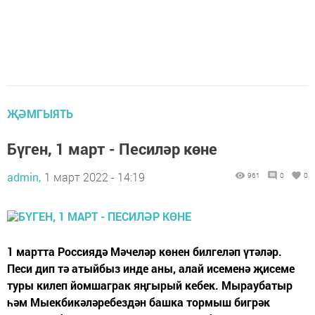
ҖӘМГЫЯТЬ
Бүген, 1 март - Песиләр көне
admin,
1 март 2022 - 14:19
961
0
0
1 мартта Россиядә Мәчеләр көнен билгеләп үтәләр.
Песи дип тә атыйбыз инде аны, алай исеменә җисеме
туры килеп йомшаграк яңгырый кебек. Мыраубатыр
һәм Мыекбикәләребездән башка тормыш бигрәк