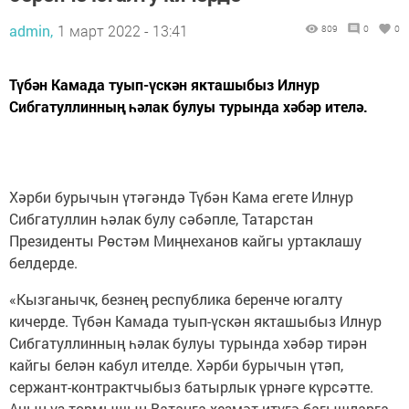
admin,
1 март 2022 - 13:41
809
0
0
Түбән Камада туып-үскән якташыбыз Илнур
Сибгатуллинның һәлак булуы турында хәбәр ителә.
Хәрби бурычын үтәгәндә Түбән Кама егете Илнур
Сибгатуллин һәлак булу сәбәпле, Татарстан
Президенты Рөстәм Миңнеханов кайгы уртаклашу
белдерде.
«Кызганычк
, безнең республика беренче югалту
кичерде. Түбән Камада туып-үскән якташыбыз Илнур
Сибгатуллинның һәлак булуы турында хәбәр тирән
кайгы белән кабул ителде. Хәрби бурычын үтәп,
сержант-контрактчыбыз батырлык үрнәге күрсәтте.
Аның үз тормышын Ватанга хезмәт итүгә багышларга