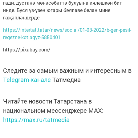
гади, дустанә мөнәсәбәттә булуына ияләшкән бит
инде. Буся үз-үзен югары бәяләве белән мине
гаҗәпләндерде.
https://intertat.tatar/news/social/01-03-2022/b-gen-pesil-
regezne-kotlagyz-5850401
https://pixabay.com/
Следите за самым важным и интересным в
Telegram-канале
Татмедиа
Читайте новости Татарстана в
национальном мессенджере MАХ:
https://max.ru/tatmedia