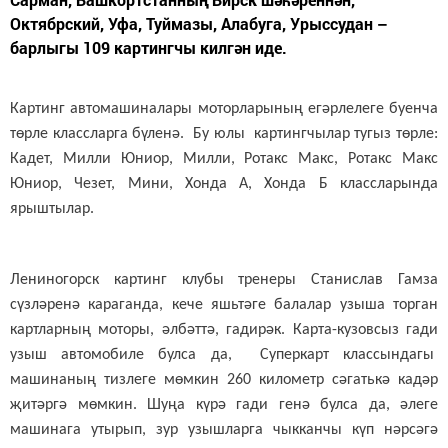
Октябрский, Уфа, Туймазы, Алабуга, Урыссудан –
барлыгы 109 картингчы килгән иде.
Картинг автомашиналары моторларының егәрлелеге буенча
төрле классларга бүленә. Бу юлы картингчылар тугыз төрле:
Кадет, Милли Юниор, Милли, Ротакс Макс, Ротакс Макс
Юниор, Чезет, Мини, Хонда А, Хонда Б классларында
ярыштылар.
Лениногорск картинг клубы тренеры Станислав Гамза
сүзләренә караганда, кече яшьтәге балалар узыша торган
картларның моторы, әлбәттә, гадирәк. Карта-кузовсыз гади
узыш автомобиле булса да, Суперкарт классындагы
машинаның тизлеге мөмкин 260 километр сәгатькә кадәр
җитәргә мөмкин. Шуңа күрә гади генә булса да, әлеге
машинага утырып, зур узышларга чыкканчы күп нәрсәгә