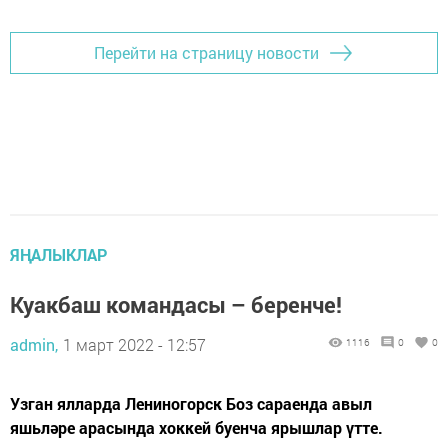
Перейти на страницу новости
ЯҢАЛЫКЛАР
Куакбаш командасы – беренче!
admin,
1 март 2022 - 12:57
1116
0
0
Узган ялларда Лениногорск Боз сараенда авыл
яшьләре арасында хоккей буенча ярышлар үтте.