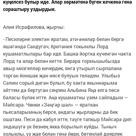
күңелсез булыр иде. Алар хөрмәтенә бүген кечкенә генә
сораштыру уздырдык.
Алия Исрафилова, җырчы:
- Песиләрне электән яратам, әти-әниләр белән бергә
яшәгәндә Сандугач, британия токымлы Лорд
кушаматлылары бар иде. Башка йортка күченгән чакта
Лорд та алар белән китте. Берара тормышыбызда
авыр мизгелләр кичердек, янга утырып сырпалана
торган йомшак җан иясе булуын теләдем. Улыбыз
Сәлим сорый дигән булып, бу хакта якыннарыма
әйттем дә бертуган сеңлем Альбина Яңа елга песи
баласы бүләк итте. Аңа кушаматны үзем сайладым —
Мәйсәрә. Чөнки «Зәңгәр шәл» — яраткан
пьесаларымның берсе, андагы җырларны да бик
ошатам. Песи дә кабул итте, тәүге тапкыр Мәйсәрә дип
эндәшүгә үк безнең якка борылып куйды. Тыныч
холыклы, үз җае белән генә йөри, бөтенләй диярлек