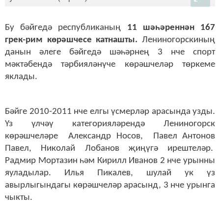
Бу бәйгедә республиканың
11 шәһәреннән 167
грек-рим көрәшчесе катнашты.
Лениногорскиның
данын әлеге бәйгедә шәһәрнең 3 нче спорт
мәктәбендә тәрбияләнүче көрәшчеләр төркеме
яклады.
Бәйге 2010-2011 нче елгы үсмерләр арасында узды.
Үз үлчәү категорияләрендә Лениногорск
көрәшчеләре Александр Носов, Павел Антонов
Павел, Николай Лобанов җиңүгә ирештеләр.
Радмир Мортазин һәм Кирилл Иванов 2 нче урынны
яуладылар. Илья Пикалев, шулай ук үз
авырлыгындагы көрәшчеләр арасынд, 3 нче урынга
чыкты.