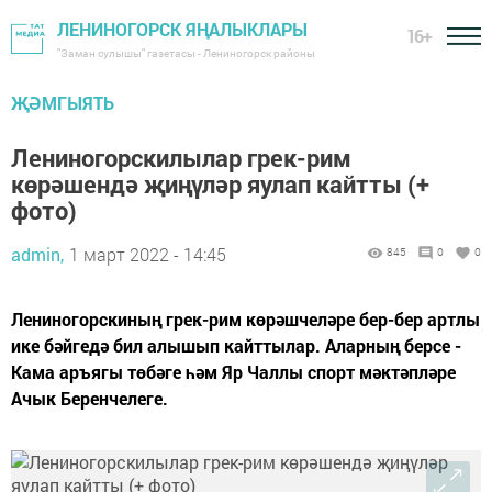
ЛЕНИНОГОРСК ЯҢАЛЫКЛАРЫ
16+
"Заман сулышы" газетасы - Лениногорск районы
ҖӘМГЫЯТЬ
Лениногорскилылар грек-рим
көрәшендә җиңүләр яулап кайтты (+
фото)
admin,
1 март 2022 - 14:45
845
0
0
Лениногорскиның грек-рим көрәшчеләре бер-бер артлы
ике бәйгедә бил алышып кайттылар. Аларның берсе -
Кама аръягы төбәге һәм Яр Чаллы спорт мәктәпләре
Ачык Беренчелеге.