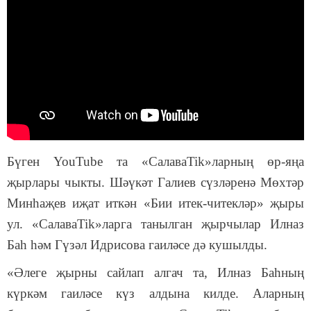
Бүген YouTube та «СалаваTik»ларның өр-яңа
җырлары чыкты. Шәүкәт Галиев сүзләренә Мөхтәр
Минһаҗев иҗат иткән «Бии итек-читекләр» җыры
ул. «СалаваTik»ларга танылган җырчылар Илназ
Баһ һәм Гүзәл Идрисова гаиләсе дә кушылды.
«Әлеге җырны сайлап алгач та, Илназ Баһның
күркәм гаиләсе күз алдына килде. Аларның