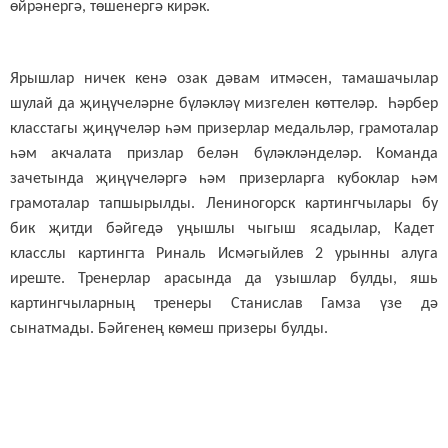
өйрәнергә, төшенергә кирәк.
Ярышлар ничек кенә озак дәвам итмәсен, тамашачылар
шулай да җиңүчеләрне бүләкләү мизгелен көттеләр. Һәрбер
класстагы җиңүчеләр һәм призерлар медальләр, грамоталар
һәм акчалата призлар белән бүләкләнделәр. Команда
зачетында җиңүчеләргә һәм призерларга кубоклар һәм
грамоталар тапшырылды. Лениногорск картингчылары бу
бик җитди бәйгедә уңышлы чыгыш ясадылар, Кадет
класслы картингта Риналь Исмәгыйлев 2 урынны алуга
иреште. Тренерлар арасында да узышлар булды, яшь
картингчыларның тренеры Станислав Гамза үзе дә
сынатмады. Бәйгенең көмеш призеры булды.