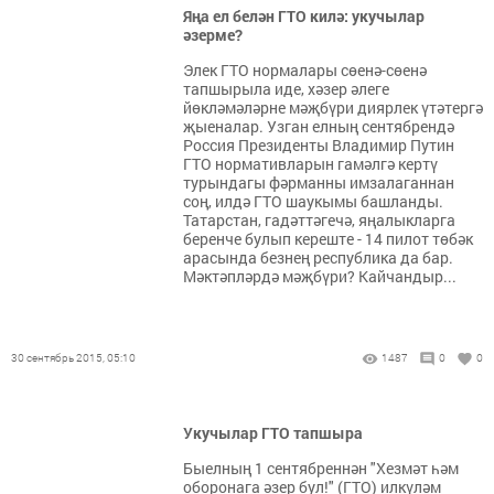
Яңа ел белән ГТО килә: укучылар
әзерме?
Элек ГТО нормалары сөенә-сөенә
тапшырыла иде, хәзер әлеге
йөкләмәләрне мәҗбүри диярлек үтәтергә
җыеналар. Узган елның сентябрендә
Россия Президенты Владимир Путин
ГТО нормативларын гамәлгә кертү
турындагы фәрманны имзалаганнан
соң, илдә ГТО шаукымы башланды.
Татарстан, гадәттәгечә, яңалыкларга
беренче булып кереште - 14 пилот төбәк
арасында безнең республика да бар.
Мәктәпләрдә мәҗбүри? Кайчандыр...
30 сентябрь 2015, 05:10
1487
0
0
Укучылар ГТО тапшыра
Быелның 1 сентябреннән "Хезмәт һәм
оборонага әзер бул!" (ГТО) илкүләм