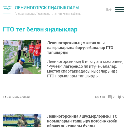
ЛЕНИНОГОРСК ЯҢАЛЫКЛАРЫ
16+
"Заман сулышы" газетасы - Лениногорск районы
ГТО тег белән яңалыклар
Лениногорскиның мәктәп яны
лагерьларына йөрүче балалар ГТО
тапшырды
Лениногорскиның 6 нчы урта мәктәпнең
“Ручеек” лагерендә ял итүче балалар,
мәктәп спартакиадасы кысаларында
ГТО нормалары тапшырды.
15 июнь 2023, 08:30
610
0
0
Лениногорскида яшүсмерләрнең ГТО
нормаларын тапшыру исәбенә хәрби
өйрәнү җыеннары булды