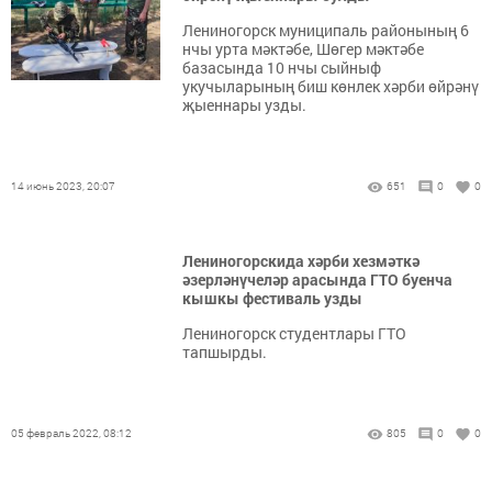
Лениногорск муниципаль районының 6
нчы урта мәктәбе, Шөгер мәктәбе
базасында 10 нчы сыйныф
укучыларының биш көнлек хәрби өйрәнү
җыеннары узды.
14 июнь 2023, 20:07
651
0
0
Лениногорскида хәрби хезмәткә
әзерләнүчеләр арасында ГТО буенча
кышкы фестиваль узды
Лениногорск студентлары ГТО
тапшырды.
05 февраль 2022, 08:12
805
0
0