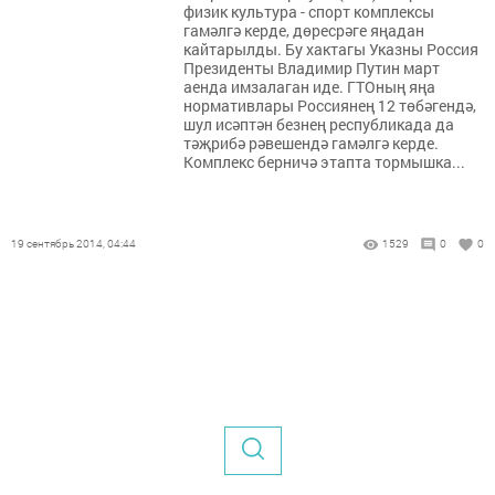
физик культура - спорт комплексы
гамәлгә керде, дөресрәге яңадан
кайтарылды. Бу хактагы Указны Россия
Президенты Владимир Путин март
аенда имзалаган иде. ГТОның яңа
нормативлары Россиянең 12 төбәгендә,
шул исәптән безнең республикада да
тәҗрибә рәвешендә гамәлгә керде.
Комплекс берничә этапта тормышка...
19 сентябрь 2014, 04:44
1529
0
0