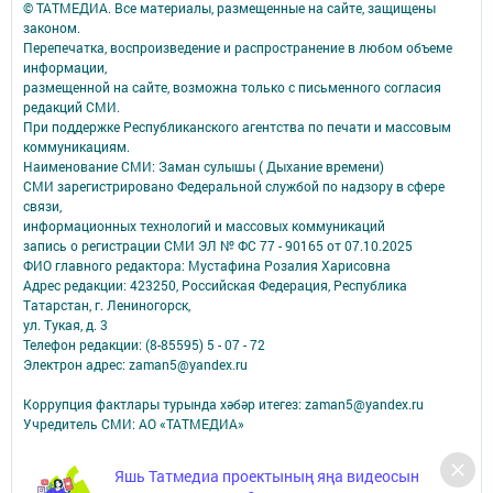
© ТАТМЕДИА. Все материалы, размещенные на сайте, защищены
законом.
Перепечатка, воспроизведение и распространение в любом объеме
информации,
размещенной на сайте, возможна только с письменного согласия
редакций СМИ.
При поддержке Республиканского агентства по печати и массовым
коммуникациям.
Наименование СМИ: Заман сулышы ( Дыхание времени)
СМИ зарегистрировано Федеральной службой по надзору в сфере
связи,
информационных технологий и массовых коммуникаций
запись о регистрации СМИ ЭЛ № ФС 77 - 90165 от 07.10.2025
ФИО главного редактора: Мустафина Розалия Харисовна
Адрес редакции: 423250, Российская Федерация, Республика
Татарстан, г. Лениногорск,
ул. Тукая, д. 3
Телефон редакции: (8-85595) 5 - 07 - 72
Электрон адрес: zaman5@yandex.ru
Коррупция фактлары турында хәбәр итегез: zaman5@yandex.ru
Учредитель СМИ: АО «ТАТМЕДИА»
Антикоррупционная политика
Яшь Татмедиа проектының яңа видеосын
АО «ТАТМЕДИА» использует «cookie»
для персонализации сервисов и