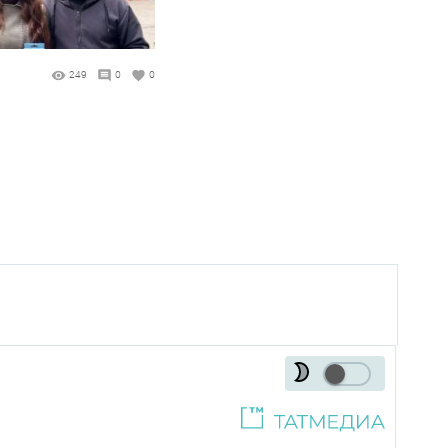
249
0
0