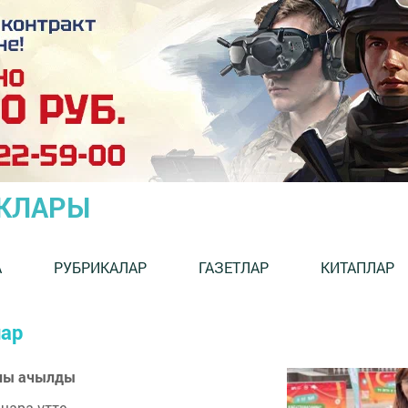
ЫКЛАРЫ
А
РУБРИКАЛАР
ГАЗЕТЛАР
КИТАПЛАР
лар
оны ачылды
чара үтте.