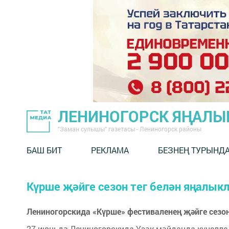
ЛЕНИНОГОРСК ЯҢАЛ
"Заман сулышы" газетасы - Лениногорск районы
БАШ БИТ
РЕКЛАМА
БЕЗНЕҢ ТУРЫНД
Күрше җәйге сезон тег белән яңалык
Лениногорскида «Күрше» фестиваленең җәйге сез
27 июньдә Лениногорскида Үзәк мәйданда күңелле 