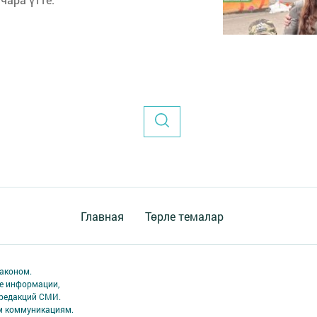
Главная
Төрле темалар
аконом.
ме информации,
 редакций СМИ.
ым коммуникациям.