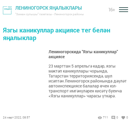
ЛЕНИНОГОРСК ЯҢАЛЫКЛАРЫ
16+
"Заман сулышы" газетасы - Лениногорск районы
Язгы каникуллар акциясе тег белән
яңалыклар
Лениногорскида "Язгы каникуллар"
акциясе
23 марттан 5 апрельгә кадәр, язгы
мәктәп каникуллары чорында,
Татарстан территориясендә, шул
исәптән Лениногорск районында дәүләт
автоинспекциясе балалар өчен юл-
транспорт имгәнүләрен кисәтү буенча
«Язгы каникуллар» чарасы үткәрә.
24 март 2022, 08:57
711
0
0