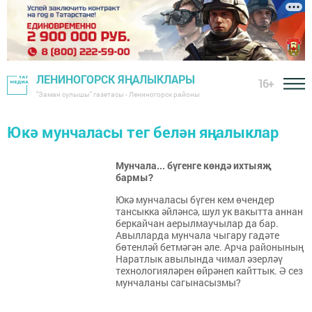
ЛЕНИНОГОРСК ЯҢАЛЫКЛАРЫ
16+
"Заман сулышы" газетасы - Лениногорск районы
Юкә мунчаласы тег белән яңалыклар
Мунчала... бүгенге көндә ихтыяҗ
бармы?
Юкә мунчаласы бүген кем өчендер
тансыкка әйләнсә, шул ук вакытта аннан
беркайчан аерылмаучылар да бар.
Авылларда мунчала чыгару гадәте
бөтенләй бетмәгән әле. Арча районының
Наратлык авылында чимал әзерләү
технологияләрен өйрәнеп кайттык. Ә сез
мунчаланы сагынасызмы?