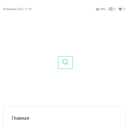
05 апрель 2022, 11:51
982
0
0
Главная