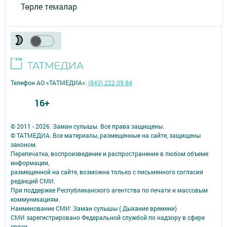
Төрле темалар
Телефон АО «ТАТМЕДИА»:
(843) 222 09 84
16+
© 2011 - 2026. Заман сулышы. Все права защищены.
© ТАТМЕДИА. Все материалы, размещенные на сайте, защищены
законом.
Перепечатка, воспроизведение и распространение в любом объеме
информации,
размещенной на сайте, возможна только с письменного согласия
редакций СМИ.
При поддержке Республиканского агентства по печати и массовым
коммуникациям.
Наименование СМИ: Заман сулышы ( Дыхание времени)
СМИ зарегистрировано Федеральной службой по надзору в сфере
связи,