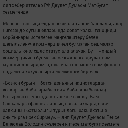
дип хәбәр иттеләр РФ Дәүләт Думасы Матбугат
хезмәтендә.
Моннан тыш, яңа елдан нормалар эшли башлады, алар
нигезендә сугыш елларында совет халкы геноциды
корбаннары истәлеген мәңгеләштерү белән
шөгыльләнүче коммерциячел булмаган оешмалар
социаль юнәлешле статус ала алачак. Бу – мондый
коммерциячел булмаган оешмаларга дәүләт һәм
муниципаль ярдәмгә, шул исәптән милек һәм финанс
ярдәменә хокук алырга мөмкинлек бирәчәк.
«Безнең бурыч – бөтен дөньяны нацистлардан
коткарган бабаларыбыз һәм бабаларыбызның
батырлыгы турында истәлекне саклау. Һәм
башкаларга фашистларның явызлыклары, совет
халкының батырлыгы турындагы хакыйкатьне
онытырга ирек бирмәү», – дип Дәүләт Думасы Рәисе
Вячеслав Володин сүзләрен китерә матбугат хезмәте.