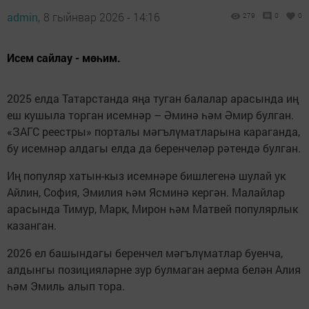
admin,
8 гыйнвар 2026 - 14:16
279
0
0
Исем сайлау - мөһим.
2025 елда Татарстанда яңа туган балалар арасында иң
еш кушыла торган исемнәр – Әминә һәм Әмир булган.
«ЗАГС реестры» порталы мәгълүматларына караганда,
бу исемнәр алдагы елда да беренчеләр рәтендә булган.
Иң популяр хатын-кыз исемнәре бишлегенә шулай ук
Айлин, София, Эмилия һәм Ясминә кергән. Малайлар
арасында Тимур, Марк, Мирон һәм Матвей популярлык
казанган.
2026 ел башындагы беренчел мәгълүматлар буенча,
алдынгы позицияләрне зур булмаган аерма белән Алия
һәм Эмиль алып тора.