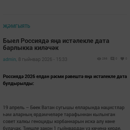
ҖӘМГЫЯТЬ
Быел Россиядә яңа истәлекле дата
барлыкка киләчәк
admin,
8 гыйнвар 2026 - 15:33
266
0
0
Россиядә 2026 елдан рәсми рәвештә яңа истәлекле дата
булдырылды:
19 апрель – Бөек Ватан сугышы елларында нацистлар
һәм аларның ярдәмчеләре тарафыннан кылынган
совет халкы геноциды корбаннарын искә алу көне
булачак. Тиешле закон 1 гыйнвардан үз көченә керде,