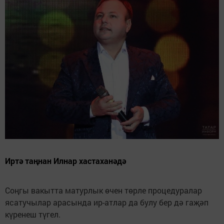
Иртә таңнан Илнар хастаханәдә
Соңгы вакытта матурлык өчен төрле процедуралар
ясатучылар арасында ир-атлар да булу бер дә гаҗәп
күренеш түгел.