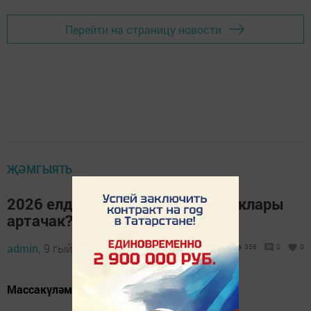
Перейти на страницу новости
ҖӘМГЫЯТЬ
2026 елда кемнәрнең хезмәт хаклары
артачак?
admin,
9 гыйнвар 2026 - 06:53
358
0
0
Массакүләм арту буламы?