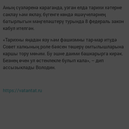
Аның сүзләренә караганда, узган елда тарихи хәтерне
саклау һәм яклау, бүгенге көндә яшәүчеләрнең
батырлыгын мәңгеләштерү турында 8 федераль закон
кабул ителгән.
«Тарихны яңадан язу һәм фашизмны тар-мар итүдә
Совет халкының роле бәясен төшерү омтылышларына
каршы тору мөһим. Бу эшне даими башкарырга кирәк.
Безнең өчен ул өстенлекле булып кала», – дип
ассызыклады Володин.
https://vatantat.ru