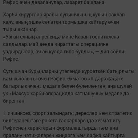
Рәфис өчен дәваланулар, лазарет башлана.
Хәрби хирурглар яралы сугышчының кулын саклап
калу, аның эшкә сәләтен тормышка кайтару өчен
тырышканнар.
«Узган елның апрелендә мине Казан госпиталенә
салдылар, май аенда чираттагы операцияне
уздырдылар, өч ай кулда гипс булды», — дип сөйли
Рәфис.
Сугышчан бурычларны үтәгәндә күрсәткән батырлыгы
һәм кыюлыгы өчен Рәфис Әхмәтов «II дәрәҗәдәге
батырлык өчен» медале белән бүләкләнгән, аңа шулай
ук «Махсус хәрби операциядә катнашучы» медале дә
бирелгән.
Һичшиксез, спорт залындагы дәресләр һәм стратегик
билгеләнештәге ракета гаскәрләрендә хезмәт итү
Рәфиснең характерын формалаштырды һәм аңа
яралану нәтиҗәләрен җиңәргә һәм сафка кайтырга