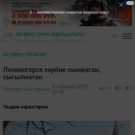
4
Автоматическое закрытие баннера через
ЛЕНИНОГОРСК ЯҢАЛЫКЛАРЫ
16+
"Заман сулышы" газетасы - Лениногорск районы
БЕЗНЕҢ ГЕРОЙЛАР
Лениногорск хәрбие сынмаган,
сыгылмаган
9 гыйнвар 2026 -
Розалия Мостафина,
1520
0
0
09:48
Чыдам характерлы