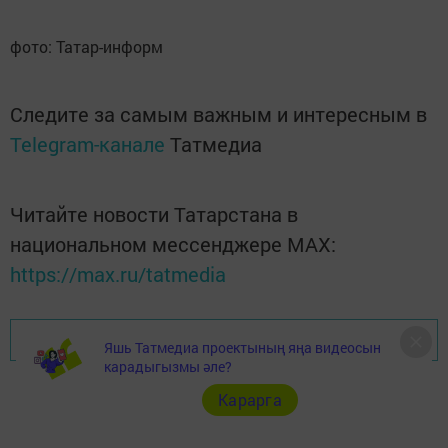
фото: Татар-информ
Следите за самым важным и интересным в
Telegram-канале
Татмедиа
Читайте новости Татарстана в
национальном мессенджере MАХ:
https://max.ru/tatmedia
Перейти на страницу новости
Яшь Татмедиа проектының яңа видеосын
карадыгызмы әле?
Карарга