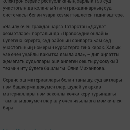
Электрон сервис республиканың барлык 190 суд
участогын да колачлый һәм гражданнарның суд
системасы белән үзара хезмәттәшлеген гадиләштерә.
«Язылу өчен гражданнарга Татарстан «Дәүләт
хезмәтләре» порталында «Правосудие онлайн»
бүлегенә керергә, суд районын сайларга һәм суд
участогының номерын күрсәтергә генә кирәк. Халык
үзе өчен уңайлы вакытка языла ала», – дип аңлатты
җәмәгать судьялары эшчәнлеген оештыру-хокукый
тәэмин итү бүлеге башлыгы Юлия Михайлова.
Сервис эш материаллары белән танышу, суд актлары
һәм башкарма документлар, шулай ук архив
материаллары һәм законлы көчкә керү турындагы
тамгалы документлар алу өчен язылырга мөмкинлек
бирә.