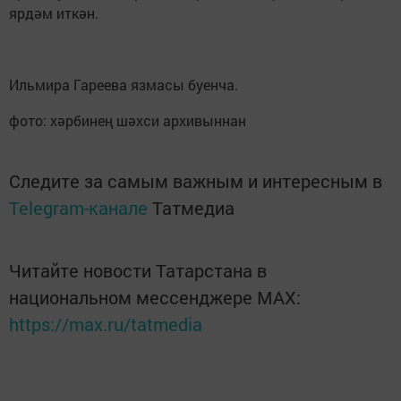
ярдәм иткән.
Ильмира Гареева язмасы буенча.
фото: хәрбинең шәхси архивыннан
Следите за самым важным и интересным в
Telegram-канале
Татмедиа
Читайте новости Татарстана в
национальном мессенджере MАХ:
https://max.ru/tatmedia