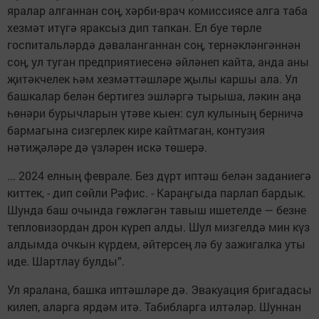
яралар алганнан соң, хәрби-врач комиссиясе алга таба
хезмәт итүгә яраксыз дип тапкан. Ел буе төрле
госпитальләрдә дәваланганнан соң, тернәкләнгәннән
соң, ул туган предприятиесенә әйләнеп кайта, анда аны
җитәкчелек һәм хезмәттәшләре җылы каршы ала. Ул
башкалар белән бертигез эшләргә тырыша, ләкин аңа
һөнәри бурычларын үтәве кыен: сул кулының берничә
бармагына сизгерлек кире кайтмаган, контузия
нәтиҗәләре дә үзләрен искә төшерә.
... 2024 елның феврале. Без дүрт иптәш белән заданиегә
киттек, - дип сөйли Рәфис. - Караңгыда парлап бардык.
Шунда баш очында гөжләгән тавыш ишетелде — безне
тепловизордан дрон күреп алды. Шул мизгелдә мин күз
алдымда очкын күрдем, әйтерсең лә бу зажигалка уты
иде. Шартлау булды”.
Ул яралана, башка иптәшләре дә. Эвакуация бригадасы
килеп, аларга ярдәм итә. Табибларга илтәләр. Шуннан