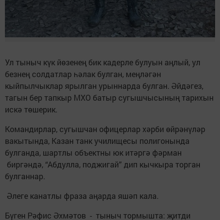
Ул тыныч күк йөзенең бик кадерле булуын аңлый, ул
безнең солдатлар һәлак булган, меңләгән
кыйпылчыклар ярылган урыннарда булган. Әйдәгез,
тагын бер тапкыр МХО батыр сугышчысының тарихын
искә төшерик.
Командирлар, сугышчан офицерлар хәрби өйрәнүләр
вакытында, Казан танк училищесы полигонында
булганда, шартлы объектны юк итәргә фәрман
биргәндә, “Абдулла, поджигай” дип кычкыра торган
булганнар.
Әлеге канатлы фраза аңарда яшәп кала.
Бүген Рәфис Әхмәтов - тыныч тормышта: җитди