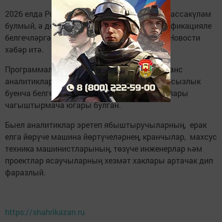
2026 елда Россиядә хезмәт хаклары арту массакүләм
булмый, ә дефицит өлкәләрдә югары квалификацияле
белгечләргә генә кагылачак. Бу хакта РИА Новости
хәбәр итә.
Программалар белән тәэмин итүчеләр, финанс
аналитиклары, инженерлар, киберкуркынычсызлык
буенча белгечләрнең узган елда хезмәт хаклары
чагыштырмача югары булган.
Быел аналитиклар эретеп ябыштыручыларның, ерак
елга йөрүче машина йөртүчеләрнең, кранчылар, махсус
техника машинистларының, төзүче инженерлар һәм
проектлар ясаучыларның хезмәт хаклары артачак дип
фаразлый.
https://shahrikazan.ru