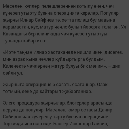
Мәсәлән, күпләр, пеләшләреннән котылу өчен, чәч
күчереп утырту буенча операциягә керәләр. Популяр
җырчы Илнар Сәйфиев тә, хәтта пеләш булмавына
карамастан, куе, матур чәчле булып йөрергә теләгән. Ул
Казандагы бер клиникада чәч күчереп утыртуы
турында хәбәр итте.
«Иртә таңнан Илнар хастаханәдә нишли икән, дисәгез,
мин азрак кына чәчләр куйдыртырга булдым.
Киләчәктә чәчләрнең матур булуы бик мөһим», – дип
сөйли ул.
Җырчыга операцияне 6 сәгать ясаганнар. Озак
тотмый, өенә дә кайтарып җибәргәннәр.
Әлеге процедура җырчылар, блогерлар арасында
аеруча да популяр. Мәсәлән, юмор остасы Данир
Сабиров чәч күчереп утырту буенча операцияне
Төркиядә ясаткан иде. Блогер Искәндәр Гайсин,