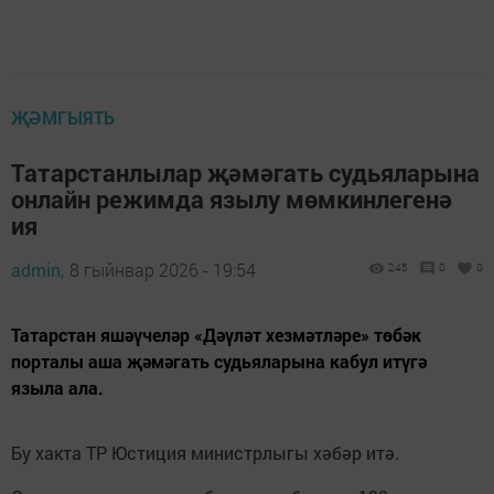
ҖӘМГЫЯТЬ
Татарстанлылар җәмәгать судьяларына
онлайн режимда язылу мөмкинлегенә
ия
admin,
8 гыйнвар 2026 - 19:54
245
0
0
Татарстан яшәүчеләр «Дәүләт хезмәтләре» төбәк
порталы аша җәмәгать судьяларына кабул итүгә
языла ала.
Бу хакта ТР Юстиция министрлыгы хәбәр итә.