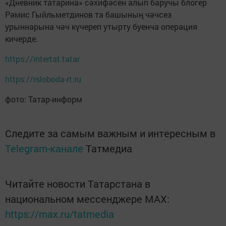
«Дневник татарина» сәхифәсен алып баручы блогер
Рәмис Гыйльметдинов та башының чәчсез
урыннарына чәч күчереп утырту буенча операция
кичерде.
https://intertat.tatar
https://rsloboda-rt.ru
фото: Татар-информ
Следите за самым важным и интересным в
Telegram-канале
Татмедиа
Читайте новости Татарстана в
национальном мессенджере MАХ:
https://max.ru/tatmedia