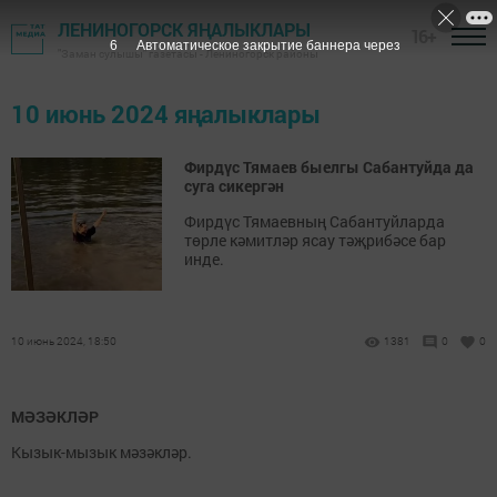
ЛЕНИНОГОРСК ЯҢАЛЫКЛАРЫ
16+
5
Автоматическое закрытие баннера через
"Заман сулышы" газетасы - Лениногорск районы
10 июнь 2024 яңалыклары
Фирдүс Тямаев быелгы Сабантуйда да
суга сикергән
Фирдүс Тямаевның Сабантуйларда
төрле кәмитләр ясау тәҗрибәсе бар
инде.
10 июнь 2024, 18:50
1381
0
0
МӘЗӘКЛӘР
Кызык-мызык мәзәкләр.