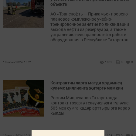
объекте
АО «Транснефть — Прикамье» провело
плановое комплексное учебно-
тренировочное занятие по ликвидации
выхода нефти из резервуара, а также
устранению неисправностей в работе
оборудования в Республике Татарстан.
10 июнь 2024, 13:21
1062
0
0
Контрактчыларга матди ярдәмнең
күләме миллионга җитәргә мөмкин
Рөстәм Миңнеханов Татарстанда
контракт төзергә теләүчеләргә түләүне
505 мең сумга кадәр арттырырга карар
кылды.
10 июнь 2024, 12:31
1103
0
0