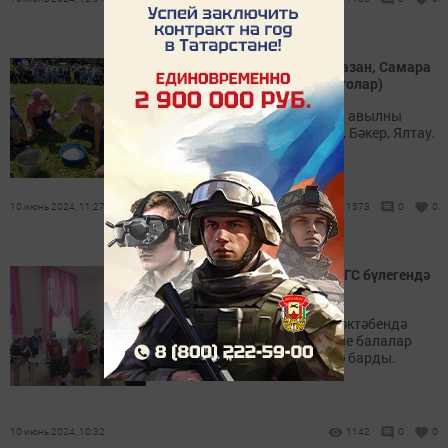
Иске Иштирәк Сабан туе Казан, Самара
кунакларын җыйды (+фотолар)
Иске Иштирәк Сабан туе өч авылны
берләштерә: Иске Иштирәк, Бәкер, Ялтау.
10 июнь 2024, 11:27
1573
0
0
Укучылар Лениногорск ЗАГС бүлегендә
булды (+фотолар)
Лениногорскиның 6 нчы мәктәбендә
мәктәп яны лагеренә йөрүче балалар
ЗАГС бүлегенә экскурсиягә барды.
10 июнь 2024, 10:32
1142
0
0