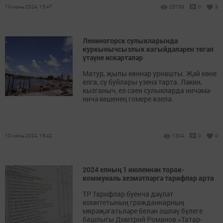
10 июнь 2024, 15:47
25738
0
3
Лениногорск сулыкларында
куркынычсызлык кагыйдәләрен төгәл
үтәүне искәртәләр
Матур, җылы көннәр урнашты. Җәй көне
елга, су буйлары үзенә тарта. Ләкин,
кызганыч, ел саен сулыкларда ничәмә-
ничә кешенең гомере өзелә.
10 июнь 2024, 15:42
1304
0
0
2024 елның 1 июленнән торак-
коммуналь хезмәтләргә тарифлар арта
ТР Тарифлар буенча дәүләт
комитетының гражданнарның
мөрәҗәгатьләре белән эшләү бүлеге
башлыгы Дмитрий Романов «Татар-