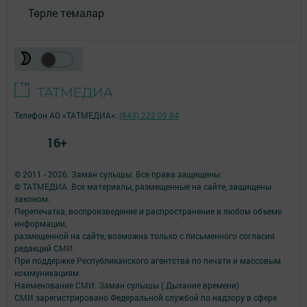
Төрле темалар
Телефон АО «ТАТМЕДИА»:
(843) 222 09 84
16+
© 2011 - 2026. Заман сулышы. Все права защищены.
© ТАТМЕДИА. Все материалы, размещенные на сайте, защищены
законом.
Перепечатка, воспроизведение и распространение в любом объеме
информации,
размещенной на сайте, возможна только с письменного согласия
редакций СМИ.
При поддержке Республиканского агентства по печати и массовым
коммуникациям.
Наименование СМИ: Заман сулышы ( Дыхание времени)
СМИ зарегистрировано Федеральной службой по надзору в сфере