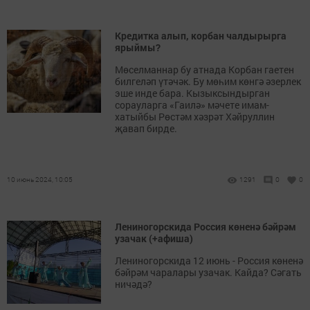
Кредитка алып, корбан чалдырырга
ярыймы?
Мөселманнар бу атнада Корбан гаетен
билгеләп үтәчәк. Бу мөһим көнгә әзерлек
эше инде бара. Кызыксындырган
сорауларга «Гаилә» мәчете имам-
хатыйбы Рөстәм хәзрәт Хәйруллин
җавап бирде.
10 июнь 2024, 10:05
1291
0
0
Лениногорскида Россия көненә бәйрәм
узачак (+афиша)
Лениногорскида 12 июнь - Россия көненә
бәйрәм чаралары узачак. Кайда? Сәгать
ничәдә?