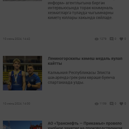
информ» агентлыгына биргән
интервьюсында торак-коммуналь
хезмәтләргә түләүдә чыгымнарны
киметү юллары хакында сөйләде.
10 июнь 2024, 14:42
1279
0
0
Лениногорскилы көмеш медаль яулап
кайтты
Калмыкия Республикасы Элиста
шәһәрендә грек-рим көрәше буенча
спартакиада узды.
10 июнь 2024, 14:00
1159
0
0
АО «Транснефть — Прикамье» провело
учебное занятие на производственном