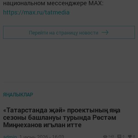
национальном мессенджере MАХ:
https://max.ru/tatmedia
Перейти на страницу новости
ЯҢАЛЫКЛАР
«Татарстанда җәй» проектының яңа
сезоны башлануы турында Рөстәм
Миңнеханов игълан итте
admin,
1 июнь 2026 - 16:03
143
0
0