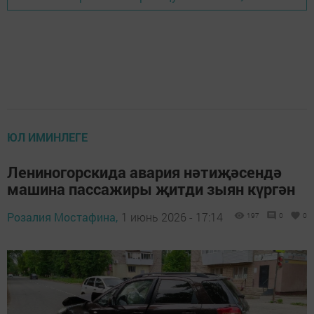
ЮЛ ИМИНЛЕГЕ
Лениногорскида авария нәтиҗәсендә
машина пассажиры җитди зыян күргән
Розалия Мостафина,
1 июнь 2026 - 17:14
197
0
0