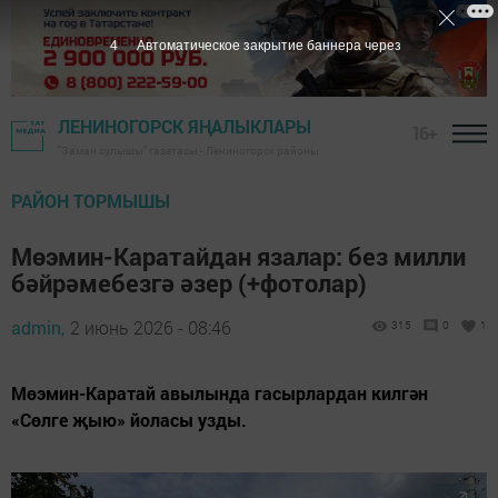
3
Автоматическое закрытие баннера через
ЛЕНИНОГОРСК ЯҢАЛЫКЛАРЫ
16+
"Заман сулышы" газетасы - Лениногорск районы
РАЙОН ТОРМЫШЫ
Мөэмин-Каратайдан язалар: без милли
бәйрәмебезгә әзер (+фотолар)
admin,
2 июнь 2026 - 08:46
315
0
1
Мөэмин-Каратай авылында гасырлардан килгән
«Сөлге җыю» йоласы узды.