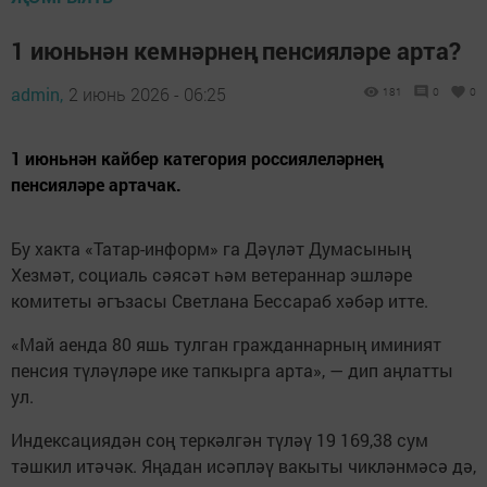
1 июньнән кемнәрнең пенсияләре арта?
admin,
2 июнь 2026 - 06:25
181
0
0
1 июньнән кайбер категория россиялеләрнең
пенсияләре артачак.
Бу хакта «Татар-информ» га Дәүләт Думасының
Хезмәт, социаль сәясәт һәм ветераннар эшләре
комитеты әгъзасы Светлана Бессараб хәбәр итте.
«Май аенда 80 яшь тулган гражданнарның иминият
пенсия түләүләре ике тапкырга арта», — дип аңлатты
ул.
Индексациядән соң теркәлгән түләү 19 169,38 сум
тәшкил итәчәк. Яңадан исәпләү вакыты чикләнмәсә дә,