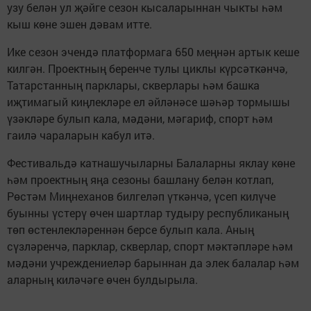
узу белән ул җәйге сезон кысаларыннан чыкты һәм
кыш көне эшен дәвам итте.
Ике сезон эчендә платформага 650 меңнән артык кеше
килгән. Проектның беренче тулы циклы күрсәткәнчә,
Татарстанның парклары, скверлары һәм башка
иҗтимагый киңлекләре ел әйләнәсе шәһәр тормышы
үзәкләре булып кала, мәдәни, мәгариф, спорт һәм
гаилә чараларын кабул итә.
Фестивальдә катнашучыларны Балаларны яклау көне
һәм проектның яңа сезоны башлану белән котлап,
Рөстәм Миңнеханов билгеләп үткәнчә, үсеп килүче
буынны үстерү өчен шартлар тудыру республиканың
төп өстенлекләреннән берсе булып кала. Аның
сүзләренчә, парклар, скверлар, спорт мәктәпләре һәм
мәдәни учреждениеләр барыннан да элек балалар һәм
аларның киләчәге өчен булдырыла.