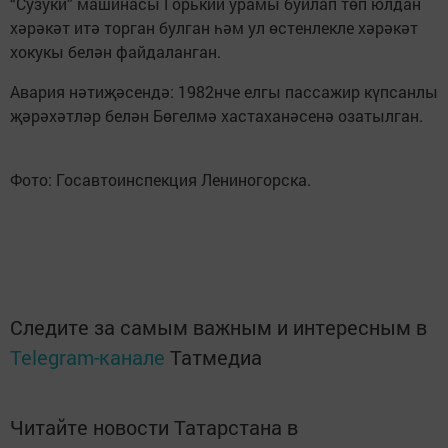
“Сузуки” машинасы Горький урамы буйлап төп юлдан
хәрәкәт итә торган булган һәм ул өстенлекле хәрәкәт
хокукы белән файдаланган.
Авария нәтиҗәсендә: 1982нче елгы пассажир күпсанлы
җәрәхәтләр белән Бөгелмә хастаханәсенә озатылган.
Фото: Госавтоинспекция Лениногорска.
Следите за самым важным и интересным в
Telegram-канале
Татмедиа
Читайте новости Татарстана в