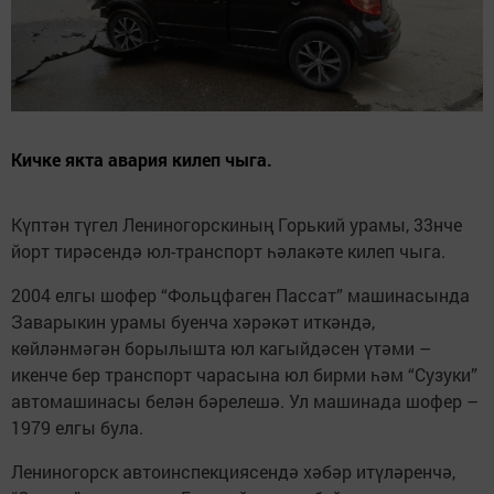
Кичке якта авария килеп чыга.
Күптән түгел Лениногорскиның Горький урамы, 33нче
йорт тирәсендә юл-транспорт һәлакәте килеп чыга.
2004 елгы шофер “Фольцфаген Пассат” машинасында
Заварыкин урамы буенча хәрәкәт иткәндә,
көйләнмәгән борылышта юл кагыйдәсен үтәми –
икенче бер транспорт чарасына юл бирми һәм “Сузуки”
автомашинасы белән бәрелешә. Ул машинада шофер –
1979 елгы була.
Лениногорск автоинспекциясендә хәбәр итүләренчә,