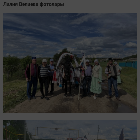
Лилия Вәлиева фотолары