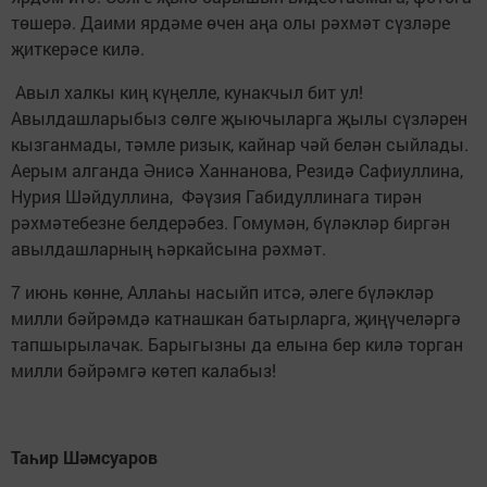
төшерә. Даими ярдәме өчен аңа олы рәхмәт сүзләре
җиткерәсе килә.
Авыл халкы киң күңелле, кунакчыл бит ул!
Авылдашларыбыз сөлге җыючыларга җылы сүзләрен
кызганмады, тәмле ризык, кайнар чәй белән сыйлады.
Аерым алганда Әнисә Ханнанова, Резидә Сафиуллина,
Нурия Шәйдуллина, Фәүзия Габидуллинага тирән
рәхмәтебезне белдерәбез. Гомумән, бүләкләр биргән
авылдашларның һәркайсына рәхмәт.
7 июнь көнне, Аллаһы насыйп итсә, әлеге бүләкләр
милли бәйрәмдә катнашкан батырларга, җиңүчеләргә
тапшырылачак. Барыгызны да елына бер килә торган
милли бәйрәмгә көтеп калабыз!
Таһир Шәмсуаров