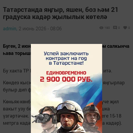
Татарстанда яңгыр, яшен, боз һәм 21
градуска кадәр җылылык көтелә
admin,
2 июнь 2026 - 08:06
190
0
0
Бүген, 2 июньдә, Татарстанда тотрыксыз һәм салкынча
һава торышы саклана.
Бу хакта ТР Гидрометеорология үзәге хәбәр итә.
Көндез кыска вакытлы, урыны белән көчле яңгырлар
булыр дип фаразлана. Боз явуы ихтимал.
Көньяк-көнбатыштан 5-10 метр тизлектә исүче җил
вакыт узу белән юнәлешен төньяк-көнбатышка
үзгәртәчәк. Көндез урыны белән аның тизлеге 15-18
метрга кадәр көчәячәк (Казанда – 15 метрга кадәр).