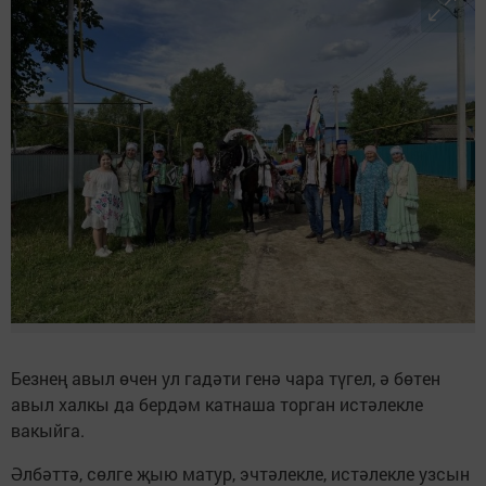
Безнең авыл өчен ул гадәти генә чара түгел, ә бөтен
авыл халкы да бердәм катнаша торган истәлекле
вакыйга.
Әлбәттә, сөлге җыю матур, эчтәлекле, истәлекле узсын