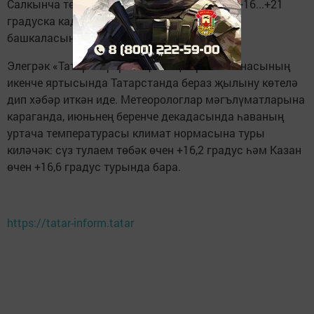
Салкынча төннән соң көндез төбәктә һава +16...+21
градуска кадәр җылыначак (республика
башкаласында – +18...+20 градуска кадәр).
Элегрәк «Татар-информ» җәйнең беренче атнасының
икенче яртысында Татарстанда бераз җылыну көтелә
дип хәбәр иткән иде. Метеорологлар мәгълүматларына
караганда, июньнең беренче декадасында һаваның
уртача температурасы климат нормасына туры
киләчәк: сүз тулаем төбәк өчен +16,2 градус һәм Казан
өчен +16,6 градус турында бара.
https://tatar-inform.tatar