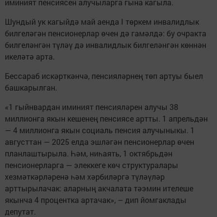
иминият пенсиясен алучыларга гына кагыла.
Шундый ук кагыйдә май аенда I төркем инвалидлык
билгеләгән пенсионерлар өчен дә гамәлдә: бу очракта
билгеләнгән түләү дә инвалидлык билгеләнгән көннән
икеләтә арта.
Бессараб искәрткәнчә, пенсияләрнең төп артуы быел
башкарылган.
«1 гыйнвардан иминият пенсияләрен алучы 38
миллионга якын кешенең пенсиясе артты. 1 апрельдән
— 4 миллионга якын социаль пенсия алучыныкы. 1
августтан — 2025 елда эшләгән пенсионерлар өчен
планлаштырыла. Һәм, ниһаять, 1 октябрьдән
пенсионерларга — элеккеге көч структуралары
хезмәткәрләренә һәм хәрбиләргә түләүләр
арттырылачак: аларның акчалата тәэмин ителеше
якынча 4 процентка артачак», – дип йомгаклады
депутат.