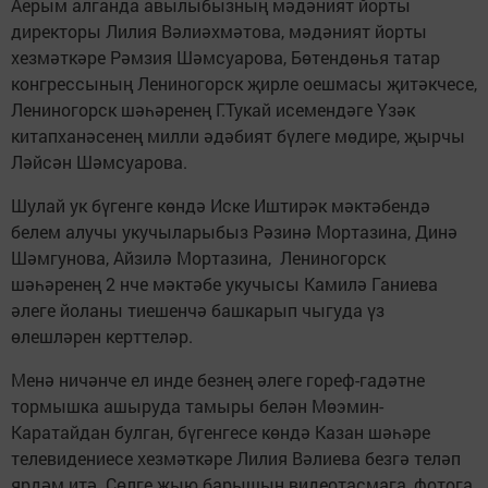
Аерым алганда авылыбызның мәдәният йорты
директоры Лилия Вәлиәхмәтова, мәдәният йорты
хезмәткәре Рәмзия Шәмсуарова, Бөтендөнья татар
конгрессының Лениногорск җирле оешмасы җитәкчесе,
Лениногорск шәһәренең Г.Тукай исемендәге Үзәк
китапханәсенең милли әдәбият бүлеге мөдире, җырчы
Ләйсән Шәмсуарова.
Шулай ук бүгенге көндә Иске Иштирәк мәктәбендә
белем алучы укучыларыбыз Рәзинә Мортазина, Динә
Шәмгунова, Айзилә Мортазина, Лениногорск
шәһәренең 2 нче мәктәбе укучысы Камилә Ганиева
әлеге йоланы тиешенчә башкарып чыгуда үз
өлешләрен керттеләр.
Менә ничәнче ел инде безнең әлеге гореф-гадәтне
тормышка ашыруда тамыры белән Мөэмин-
Каратайдан булган, бүгенгесе көндә Казан шәһәре
телевидениесе хезмәткәре Лилия Вәлиева безгә теләп
ярдәм итә. Сөлге җыю барышын видеотасмага, фотога