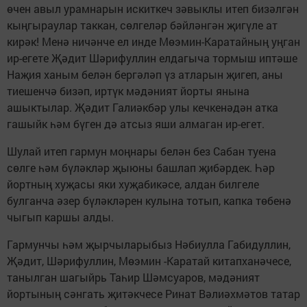
өчен авыл урамнарын искиткеч зәвыклы итеп бизәлгән
кыңгыраулар таккан, сөлгеләр бәйләнгән җигүле ат
кирәк! Менә ничәнче ел инде Мөэмин-Каратайның уңган
ир-егете Җәдит Шәрифуллин елдагыча тормыш иптәше
Наҗия ханым белән бергәләп үз атларын җигеп, аны
тиешенчә бизәп, иртүк мәдәният йорты янына
ашыктылар. Җәдит Галиәкбәр улы кечкенәдән атка
гашыйк һәм бүген дә атсыз яши алмаган ир-егет.
Шулай итеп гармун моңнары белән без Сабан туена
сөлге һәм бүләкләр җыюны башлап җибәрдек. Һәр
йортның хуҗасы яки хуҗабикәсе, алдан билгеле
булганча әзер бүләкләрен кулына тотып, капка төбенә
чыгып каршы алды.
Гармунчы һәм җырчыларыбыз Нәбиулла Габидуллин,
Җәдит, Шәрифуллин, Мөэмин -Каратай китапханәчесе,
танылган шагыйрь Таһир Шәмсуаров, мәдәният
йортының сәнгать җитәкчесе Ринат Вәлиәхмәтов татар