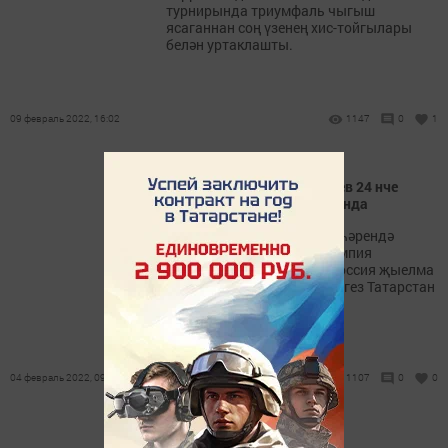
турнирында триумфаль чыгыш
ясаганнан соң үзенең хис-тойгылары
белән уртаклашты.
09 февраль 2022, 16:02
1147
0
1
Якташыбыз Данил Садриев 24 нче
кышкы Олимпия уеннарында
Бүген Кытайның Пекин шәһәрендә
Олимпиада башлана. Олимпия
уеннарында катнашучы Россия җыелма
командасы составында сигез Татарстан
спортчысы бар.
04 февраль 2022, 09:11
1107
0
0