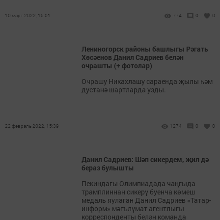
10 март 2022, 15:01
774
0
0
Лениногорск районы башлыгы Рәгать
Хөсәенов Данил Садриев белән
очрашты (+ фотолар)
Очрашу Никахлашу сараенда җылы һәм
дустанә шартларда узды.
22 февраль 2022, 15:39
1274
0
0
Данил Садриев: Шәп сикердем, җил дә
бераз булышты
Пекиндагы Олимпиадада чаңгыда
трамплиннан сикерү буенча көмеш
медаль яулаган Данил Садриев «Татар-
информ» мәгълүмат агентлыгы
корреспонденты белән команда