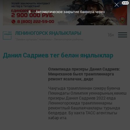
6
Автоматическое закрытие баннера через
ЛЕНИНОГОРСК ЯҢАЛЫКЛАРЫ
16+
"Заман сулышы" газетасы - Лениногорск районы
Данил Садриев тег белән яңалыклар
Олимпиада призеры Данил Садриев:
Миңнеханов быел трамплиннарга
ремонт ясалачак, диде
Чаңгыда трамплиннан сикерү буенча
Пекиндагы Олимпия уеннарының көмеш
призеры Данил Садриев 2022 елда
Лениногорскида трамплиннарны
ремонтлый башлаячаклары турында
белдерде. Бу хакта ТАСС агентлыгы
хәбәр итә.