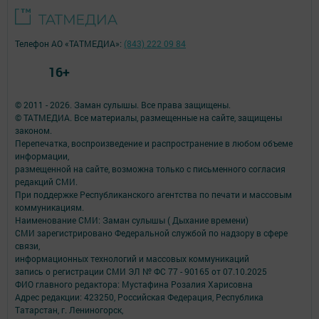
Телефон АО «ТАТМЕДИА»:
(843) 222 09 84
16+
© 2011 - 2026. Заман сулышы. Все права защищены.
© ТАТМЕДИА. Все материалы, размещенные на сайте, защищены
законом.
Перепечатка, воспроизведение и распространение в любом объеме
информации,
размещенной на сайте, возможна только с письменного согласия
редакций СМИ.
При поддержке Республиканского агентства по печати и массовым
коммуникациям.
Наименование СМИ: Заман сулышы ( Дыхание времени)
СМИ зарегистрировано Федеральной службой по надзору в сфере
связи,
информационных технологий и массовых коммуникаций
запись о регистрации СМИ ЭЛ № ФС 77 - 90165 от 07.10.2025
ФИО главного редактора: Мустафина Розалия Харисовна
Адрес редакции: 423250, Российская Федерация, Республика
Татарстан, г. Лениногорск,