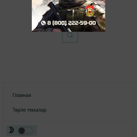
Главная
Төрле темалар