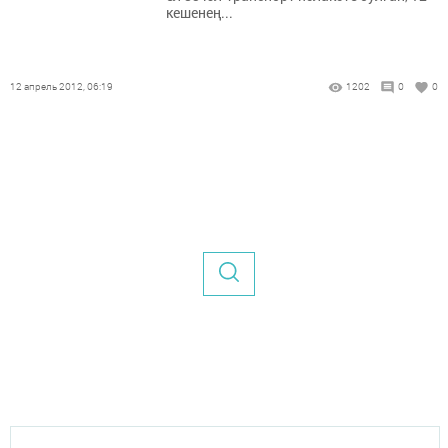
кешенең...
12 апрель 2012, 06:19
1202
0
0