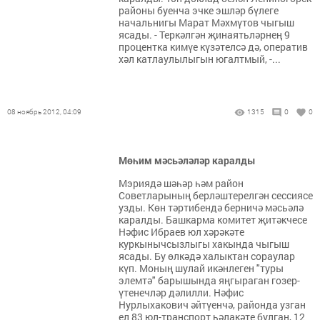
районы буенча эчке эшләр бүлеге
начальнигы Марат Мәхмүтов чыгыш
ясады. - Теркәлгән җинаятьләрнең 9
процентка кимүе күзәтелсә дә, оператив
хәл катлаулылыгын югалтмый, -...
08 ноябрь 2012, 04:09
1315
0
0
Мөһим мәсьәләләр каралды
Мэриядә шәһәр һәм район
Советларының берләштерелгән сессиясе
узды. Көн тәртибендә берничә мәсьәлә
каралды. Башкарма комитет җитәкчесе
Нәфис Ибраев юл хәрәкәте
куркынычсызлыгы хакында чыгыш
ясады. Бу өлкәдә халыктан сораулар
күп. Моның шулай икәнлеген "туры
элемтә" барышында яңгыраган гозер-
үтенечләр дәлилли. Нәфис
Нурлыхакович әйтүенчә, районда узган
ел 83 юл-транспорт һәлакәте булган, 12