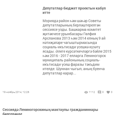
Депутатлар бюджет проектын кабул
итте
Мэриядә район һәм шәһәр Советы
депутатларының берләштерелгән
сессиясе узды. Башкарма комитет
җитәкчесе урынбасары Гөлфия
Арсланова 2013 һәм 2014 елның 9 ай
нәтиҗәләре чагыштырмасында
социаль-икътисади үсешкә күзәтү
ясады. Әлеге күрсәткечләргә бәйле 2015
һәм 2016 - 2017 елларга Лениногорск
муниципаль районының социаль-
икътисади үсеш фаразы тәкъдим
ителде. Шуннан чыгып, аның буенча
депутатлар карар...
19 ноябрь 2014, 12:26
1112
0
0
Сессиядә Лениногорскиның мактаулы гражданиннары
билгеләнде