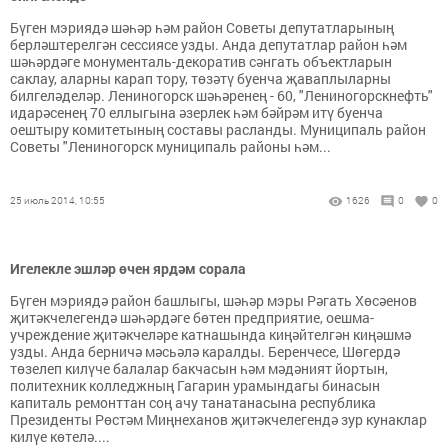
Бүген мэриядә шәһәр һәм район Советы депутатларының
берләштерелгән сессиясе узды. Анда депутатлар район һәм
шәһәрдәге монументаль-декоратив сәнгать объектларын
саклау, аларны карап тору, төзәтү буенча җаваплыларны
билгеләделәр. Лениногорск шәһәренең - 60, "Лениногорскнефть"
идарәсенең 70 еллыгына әзерлек һәм бәйрәм итү буенча
оештыру комитетының составы расланды. Муниципаль район
Советы "Лениногорск муниципаль районы һәм...
25 июль 2014, 10:55
1626
0
0
Игелекле эшләр өчен ярдәм сорала
Бүген мэриядә район башлыгы, шәһәр мэры Рәгать Хөсәенов
җитәкчелегендә шәһәрдәге бөтен предприятие, оешма-
учреждение җитәкчеләре катнашында киңәйтелгән киңәшмә
узды. Анда берничә мәсьәлә каралды. Беренчесе, Шөгердә
төзелеп килүче балалар бакчасын һәм мәдәният йортын,
политехник колледжның Гагарин урамындагы бинасын
капиталь ремонттан соң ачу танатанасына республика
Президенты Рөстәм Миңнеханов җитәкчелегендә зур кунаклар
килүе көтелә....