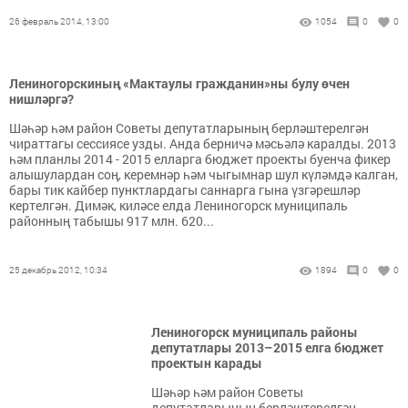
26 февраль 2014, 13:00
1054
0
0
Лениногорскиның «Мактаулы гражданин»ны булу өчен
нишләргә?
Шәһәр һәм район Советы депутатларының берләштерелгән
чираттагы сессиясе узды. Анда берничә мәсьәлә каралды. 2013
һәм планлы 2014 - 2015 елларга бюджет проекты буенча фикер
алышулардан соң, керемнәр һәм чыгымнар шул күләмдә калган,
бары тик кайбер пунктлардагы саннарга гына үзгәрешләр
кертелгән. Димәк, киләсе елда Лениногорск муниципаль
районның табышы 917 млн. 620...
25 декабрь 2012, 10:34
1894
0
0
Лениногорск муниципаль районы
депутатлары 2013–2015 елга бюджет
проектын карады
Шәһәр һәм район Советы
депутатларының берләштерелгән