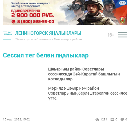
ЛЕНИНОГОРСК ЯҢАЛЫКЛАРЫ
16+
"Заман сулышы" газетасы - Лениногорск районы
Сессия тег белән яңалыклар
Шәһәр һәм район Советлары
сессиясендә Зәй-Каратай башлыгын
котладылар
Мэриядә шәһәр һәм район
Советларының берләштерелгән сессиясе
үтте.
16 март 2022, 15:02
1231
0
0