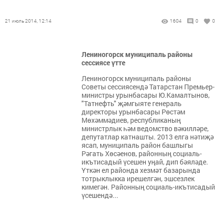
21 июль 2014, 12:14
1604
0
0
Лениногорск муниципаль районы
сессиясе үтте
Лениногорск муниципаль районы
Советы сессиясендә Татарстан Премьер-
министры урынбасары Ю.Камалтынов,
"Татнефть" җәмгыяте генераль
директоры урынбасары Рөстәм
Мөхәммәдиев, республиканың
министрлык һәм ведомство вәкилләре,
депутатлар катнашты. 2013 елга нәтиҗә
ясап, муниципаль район башлыгы
Рәгать Хөсәенов, районның социаль-
икътисадый үсешен уңай, дип бәяләде.
Үткән ел районда хезмәт базарында
тотрыклыкка ирешелгән, эшсезлек
кимегән. Районның социаль-икътисадый
үсешендә...