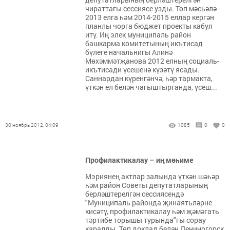
чираттагы сессиясе узды. Төп мәсьәлә -
2013 елга һәм 2014-2015 еллар кергән
планлы чорга бюджет проекты кабул
итү. Иң элек муниципаль район
башкарма комитетының икътисад
бүлеге начальнигы Алинә
Мөхәммәтҗанова 2012 елның социаль-
икътисади үсешенә күзәтү ясады.
Саннардан күренгәнчә, һәр тармакта,
үткән ел белән чагыштырганда, үсеш...
30 ноябрь 2012, 04:09
1085
0
0
Профилактикалау – иң мөһиме
Мэриянең актлар залында үткән шәһәр
һәм район Советы депутатларының
берләштерелгән сессиясендә
"Муниципаль районда җинаятьләрне
кисәтү, профилактикалау һәм җәмәгать
тәртибе торышы турында"гы сорау
каралды. Төп доклад белән Лениногорск