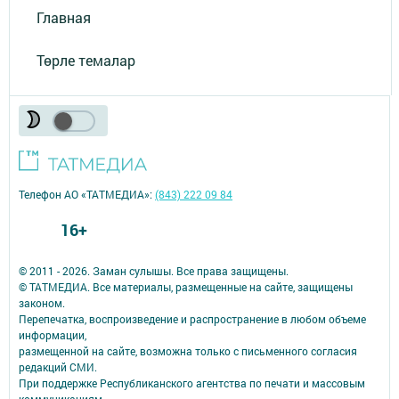
Главная
Төрле темалар
Телефон АО «ТАТМЕДИА»:
(843) 222 09 84
16+
© 2011 - 2026. Заман сулышы. Все права защищены.
© ТАТМЕДИА. Все материалы, размещенные на сайте, защищены
законом.
Перепечатка, воспроизведение и распространение в любом объеме
информации,
размещенной на сайте, возможна только с письменного согласия
редакций СМИ.
При поддержке Республиканского агентства по печати и массовым
коммуникациям.