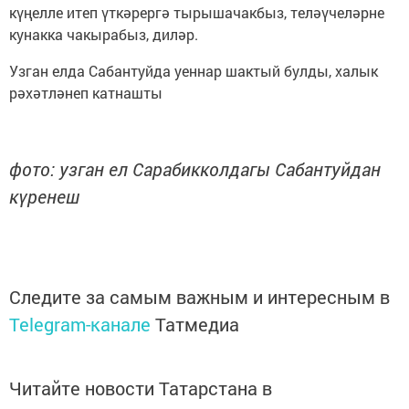
күңелле итеп үткәрергә тырышачакбыз, теләүчеләрне
кунакка чакырабыз, диләр.
Узган елда Сабантуйда уеннар шактый булды, халык
рәхәтләнеп катнашты
фото: узган ел Сарабикколдагы Сабантуйдан
күренеш
Следите за самым важным и интересным в
Telegram-канале
Татмедиа
Читайте новости Татарстана в