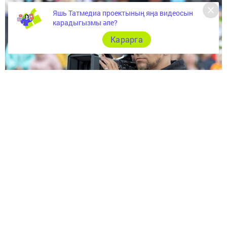
Яшь Татмедиа проектының яңа видеосын
карадыгызмы әле?
Карарга