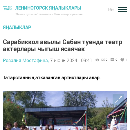
ЛЕНИНОГОРСК ЯҢАЛЫКЛАРЫ
16+
"Заман сулышы" газетасы - Лениногорск районы
ЯҢАЛЫКЛАР
Сарабиккол авылы Сабан туенда театр
актерлары чыгыш ясаячак
Розалия Мостафина,
7 июнь 2024 - 09:41
1370
0
1
Татарстанның атказанган артистлары алар.