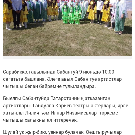
Сарабиккол авылында Сабантуй 9 июньдә 10.00
сәгатьтә башлана. Әлеге авыл Сабан туе артистлар
чыгышы белән бәйрәмне тулыландыра.
Быелгы Сабантуйда Татарстанның атказанган
артистлары, Габдулла Кариев театры актерлары, ирле-
хатынлы Лилия һәм Илнар Низамиевлар төркеме
чыгышы халыкны ял иттерәчәк.
Шулай ук җыр-бию, уеннар булачак. Оештыручылар