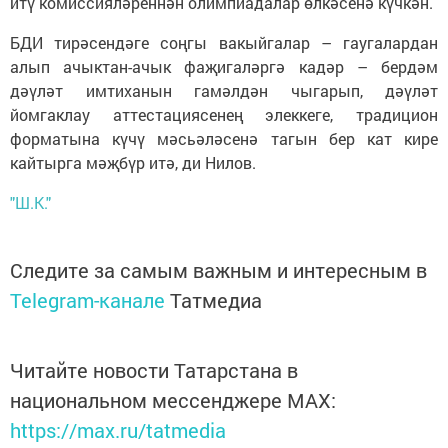
итү комиссияләреннән олимпиадалар өлкәсенә күчкән.
БДИ тирәсендәге соңгы вакыйгалар – гаугалардан
алып ачыктан-ачык фаҗигаләргә кадәр – бердәм
дәүләт имтиханын гамәлдән чыгарып, дәүләт
йомгаклау аттестациясенең элеккеге, традицион
форматына күчү мәсьәләсенә тагын бер кат кире
кайтырга мәҗбүр итә, ди Нилов.
"Ш.К."
Следите за самым важным и интересным в
Telegram-канале
Татмедиа
Читайте новости Татарстана в
национальном мессенджере MАХ:
https://max.ru/tatmedia