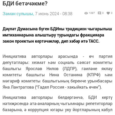
БДИ бетәчәкме?
Заман сулышы,
7 июнь 2024 - 08:38
1097
0
0
Дәүләт Думасына бүген БДИны традицион чыгарылыш
имтиханнарына алыштыру турындагы фракцияара
закон проектын кертәчәкләр, дип хәбәр итә ТАСС.
Инициатива авторлары арасында - өч партия
депутатлары: хезмәт һәм социаль сәясәт комитеты
башлыгы Ярослав Нилов (ЛДПР), гаиләне яклау
комитеты башлыгы Нина Останина (КПРФ) һәм
мәгариф комитеты башлыгының беренче урынбасары
Яна Лантратова (“Гадел Россия - хакыйкать өчен”).
Инициатива авторлары белдергәнчә, БДИ кертү
нәтиҗәсендә ата-аналарның чыгымнары репетиторлар
базарына, ә коррупция югары уку йортларының кабул