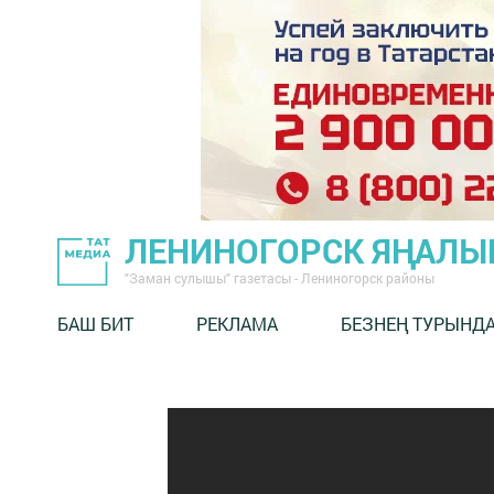
ЛЕНИНОГОРСК ЯҢАЛ
"Заман сулышы" газетасы - Лениногорск районы
БАШ БИТ
РЕКЛАМА
БЕЗНЕҢ ТУРЫНД