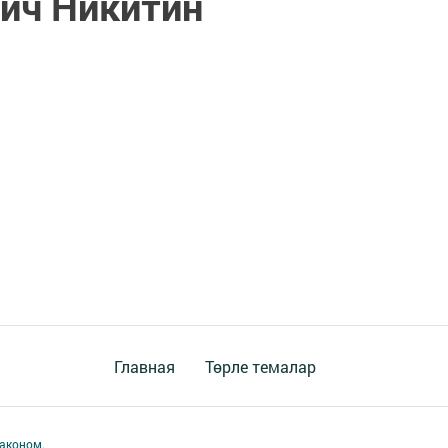
ич Никитин
Главная
Төрле темалар
аконом.