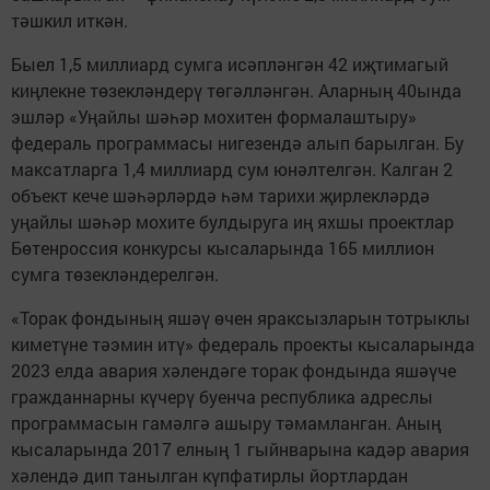
тәшкил иткән.
Быел 1,5 миллиард сумга исәпләнгән 42 иҗтимагый
киңлекне төзекләндерү төгәлләнгән. Аларның 40ында
эшләр «Уңайлы шәһәр мохитен формалаштыру»
федераль программасы нигезендә алып барылган. Бу
максатларга 1,4 миллиард сум юнәлтелгән. Калган 2
объект кече шәһәрләрдә һәм тарихи җирлекләрдә
уңайлы шәһәр мохите булдыруга иң яхшы проектлар
Бөтенроссия конкурсы кысаларында 165 миллион
сумга төзекләндерелгән.
«Торак фондының яшәү өчен яраксызларын тотрыклы
киметүне тәэмин итү» федераль проекты кысаларында
2023 елда авария хәлендәге торак фондында яшәүче
гражданнарны күчерү буенча республика адреслы
программасын гамәлгә ашыру тәмамланган. Аның
кысаларында 2017 елның 1 гыйнварына кадәр авария
хәлендә дип танылган күпфатирлы йортлардан