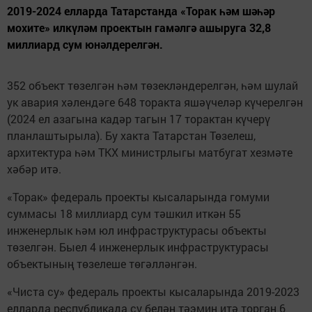
2019-2024 елларда Татарстанда «Торак һәм шәһәр
мохите» илкүләм проектын гамәлгә ашыруга 32,8
миллиард сум юнәлдерелгән.
352 объект төзелгән һәм төзекләндерелгән, һәм шулай
ук авария хәлендәге 648 торакта яшәүчеләр күчерелгән
(2024 ел азагына кадәр тагын 17 торактан күчерү
планлаштырыла). Бу хакта Татарстан Төзелеш,
архитектура һәм ТКХ министрлыгы матбугат хезмәте
хәбәр итә.
«Торак» федераль проекты кысаларында гомуми
суммасы 18 миллиард сум тәшкил иткән 55
инженерлык һәм юл инфраструктурасы объекты
төзелгән. Быел 4 инженерлык инфраструктурасы
объектының төзелеше төгәлләнгән.
«Чиста су» федераль проекты кысаларында 2019-2023
елларда республикада су белән тәэмин итә торган 6