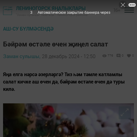
ЛЕНИНОГОРСК ЯҢАЛЫКЛАРЫ
16+
1
Автоматическое закрытие баннера через
"Заман сулышы" газетасы - Лениногорск районы
АШ-СУ БҮЛМӘСЕНДӘ
Бәйрәм өстәле өчен җиңел салат
Заман сулышы,
28 декабрь 2024 - 12:50
776
0
0
Яңа елга нәрсә әзерләргә? Тиз һәм тәмле катламлы
салат кичке аш өчен дә, бәйрәм өстәле өчен дә туры
килә.