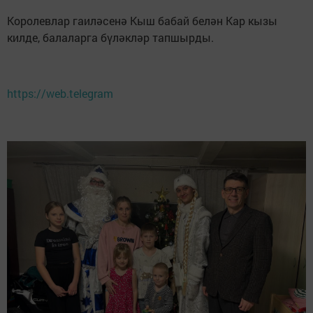
Королевлар гаиләсенә Кыш бабай белән Кар кызы
килде, балаларга бүләкләр тапшырды.
https://web.telegram