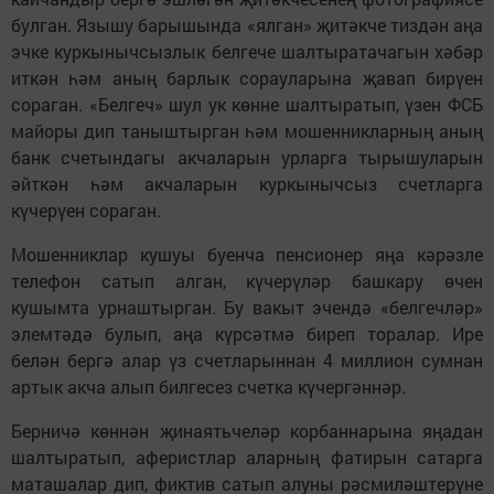
булган. Язышу барышында «ялган» җитәкче тиздән аңа
эчке куркынычсызлык белгече шалтыратачагын хәбәр
иткән һәм аның барлык сорауларына җавап бирүен
сораган. «Белгеч» шул ук көнне шалтыратып, үзен ФСБ
майоры дип таныштырган һәм мошенникларның аның
банк счетындагы акчаларын урларга тырышуларын
әйткән һәм акчаларын куркынычсыз счетларга
күчерүен сораган.
Мошенниклар кушуы буенча пенсионер яңа кәрәзле
телефон сатып алган, күчерүләр башкару өчен
кушымта урнаштырган. Бу вакыт эчендә «белгечләр»
элемтәдә булып, аңа күрсәтмә биреп торалар. Ире
белән бергә алар үз счетларыннан 4 миллион сумнан
артык акча алып билгесез счетка күчергәннәр.
Берничә көннән җинаятьчеләр корбаннарына яңадан
шалтыратып, аферистлар аларның фатирын сатарга
маташалар дип, фиктив сатып алуны рәсмиләштерүне