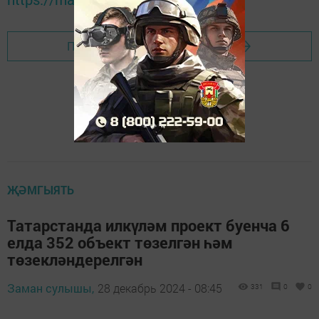
Перейти на страницу новости
ҖӘМГЫЯТЬ
Татарстанда илкүләм проект буенча 6
елда 352 объект төзелгән һәм
төзекләндерелгән
Заман сулышы,
28 декабрь 2024 - 08:45
331
0
0