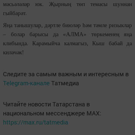
мәсьәләләр юк. Җырның төп темасы шуннан
гыйбарәт.
Яңа танышулар, дәртле биюләр һәм тәмле ризыклар
‒ болар барысы да «АЛМА» төркеменең яңа
клибында. Карамыйча калмагыз, Кыш бабай да
киләчәк!
Следите за самым важным и интересным в
Telegram-канале
Татмедиа
Читайте новости Татарстана в
национальном мессенджере MАХ:
https://max.ru/tatmedia