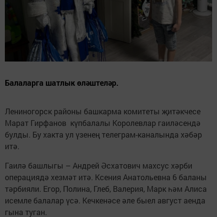
Балаларга шатлык өләштеләр.
Лениногорск районы башкарма комитеты җитәкчесе
Марат Гирфанов күпбалалы Королевлар гаиләсендә
булды. Бу хакта ул үзенең телеграм-каналында хәбәр
итә.
Гаилә башлыгы – Андрей Әсхатович махсус хәрби
операциядә хезмәт итә. Ксения Анатольевна 6 баланы
тәрбияли. Егор, Полина, Глеб, Валерия, Марк һәм Алиса
исемле балалар үсә. Кечкенәсе әле быел август аенда
гына туган.