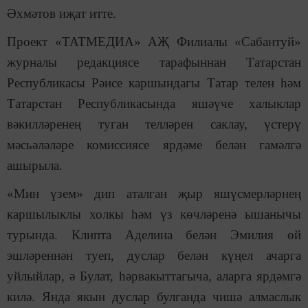
Әхмәтов иҗат итте.
Проект «ТАТМЕДИА» АҖ Филиалы «Сабантуй»
журналы редакциясе тарафыннан Татарстан
Республикасы Рәисе каршындагы Татар телен һәм
Татарстан Республикасында яшәүче халыклар
вәкилләренең туган телләрен саклау, үстерү
мәсьәләләре комиссиясе ярдәме белән гамәлгә
ашырыла.
«Мин үзем» дип аталган җыр яшүсмерләрнең
каршылыклы холкы һәм үз көчләренә ышанычы
турында. Клипта Аделина белән Эмилия өй
эшләреннән туеп, дуслар белән күңел ачарга
уйлыйлар, ә Булат, һәрвакыттагыча, аларга ярдәмгә
килә. Янда якын дуслар булганда чишә алмаслык