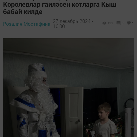
Королевлар гаиләсен котларга Кыш
бабай килде
27 декабрь 2024 -
Розалия Мостафина,
421
0
1
16:00