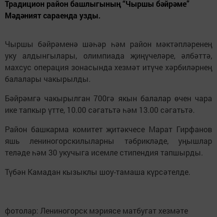
Традицион район башлыгының “Чыршы бәйрәме”
Мәдәният сараенда узды.
Чыршы бәйрәменә шәһәр һәм район мәктәпләренең
уку алдынгылары, олимпиада җиңүчеләре, әлбәттә,
махсус операция зонасында хезмәт итүче хәрбиләрнең
балалары чакырылды.
Бәйрәмгә чакырылган 700гә якын балалар өчен чара
ике тапкыр үтте, 10.00 сәгатьтә һәм 13.00 сәгатьтә.
Район башкарма комитет җитәкчесе Марат Гирфанов
яшь лениногорскилыларны тәбрикләде, уңышлар
теләде һәм 30 укучыга исемле стипендия тапшырды.
Түбән Камадан кызыклы шоу-тамаша күрсәтелде.
фотолар: Лениногорск мэриясе матбугат хезмәте