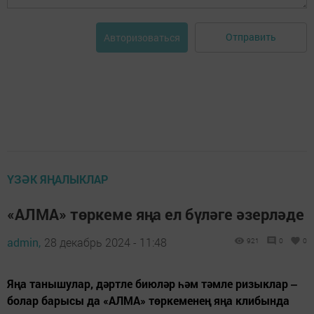
Отправить
Авторизоваться
ҮЗӘК ЯҢАЛЫКЛАР
«АЛМА» төркеме яңа ел бүләге әзерләде
admin,
28 декабрь 2024 - 11:48
921
0
0
Яңа танышулар, дәртле биюләр һәм тәмле ризыклар ‒
болар барысы да «АЛМА» төркеменең яңа клибында