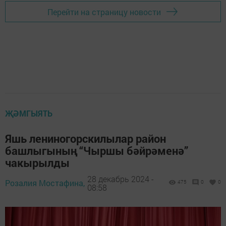
Перейти на страницу новости
ҖӘМГЫЯТЬ
Яшь лениногорскилылар район
башлыгының “Чыршы бәйрәменә”
чакырылды
28 декабрь 2024 -
Розалия Мостафина,
475
0
0
08:58