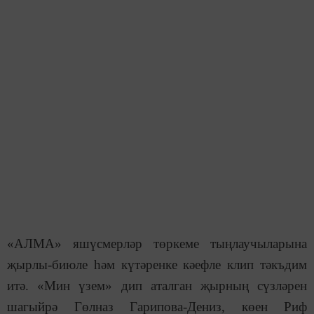
«АЛМА» яшүсмерләр төркеме тыңлаучыларына
җырлы-биюле һәм күтәренке кәефле клип тәкъдим
итә. «Мин үзем» дип аталган җырның сүзләрен
шагыйрә Гөлназ Гарипова-Дениз, көен Риф