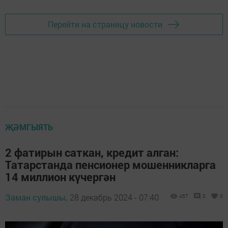
Перейти на страницу новости
ҖӘМГЫЯТЬ
2 фатирын саткан, кредит алган:
Татарстанда пенсионер мошенникларга
14 миллион күчергән
Заман сулышы,
28 декабрь 2024 - 07:40
457
0
0