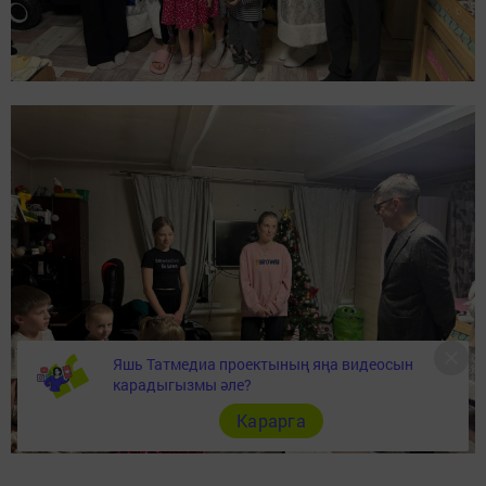
Яшь Татмедиа проектының яңа видеосын
карадыгызмы әле?
Карарга