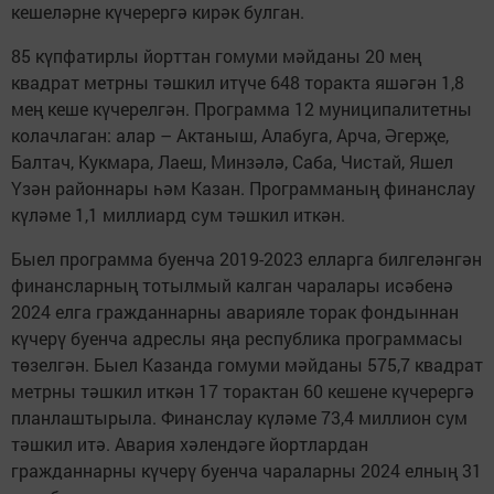
кешеләрне күчерергә кирәк булган.
85 күпфатирлы йорттан гомуми мәйданы 20 мең
квадрат метрны тәшкил итүче 648 торакта яшәгән 1,8
мең кеше күчерелгән. Программа 12 муниципалитетны
колачлаган: алар – Актаныш, Алабуга, Арча, Әгерҗе,
Балтач, Кукмара, Лаеш, Минзәлә, Саба, Чистай, Яшел
Үзән районнары һәм Казан. Программаның финанслау
күләме 1,1 миллиард сум тәшкил иткән.
Быел программа буенча 2019-2023 елларга билгеләнгән
финансларның тотылмый калган чаралары исәбенә
2024 елга гражданнарны аварияле торак фондыннан
күчерү буенча адреслы яңа республика программасы
төзелгән. Быел Казанда гомуми мәйданы 575,7 квадрат
метрны тәшкил иткән 17 торактан 60 кешене күчерергә
планлаштырыла. Финанслау күләме 73,4 миллион сум
тәшкил итә. Авария хәлендәге йортлардан
гражданнарны күчерү буенча чараларны 2024 елның 31