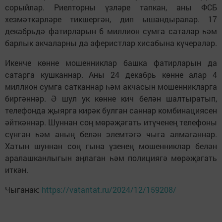
сорыйлар. Риелторны үзләре тапкан, аны ФСБ
хезмәткәрләре тикшергән, дип ышандыралар. 17
декабрьдә фатирларын 6 миллион сумга саталар һәм
барлык акчаларны да аферистлар хисабына күчерәләр.
Икенче көнне мошенниклар башка фатирларын да
сатарга кушканнар. Аны 24 декабрь көнне алар 4
миллион сумга сатканнар һәм акчасын мошенникларга
биргәннәр. Ә шул ук көнне кич белән шалтыратып,
телефонда җыярга кирәк булган саннар комбинациясен
әйткәннәр. Шуннан соң мөрәҗәгать итүченең телефоны
сүнгән һәм аның белән элемтәгә чыга алмаганнар.
Хатын шуннан соң гына үзенең мошенниклар белән
аралашканлыгын аңлаган һәм полициягә мөрәҗәгать
иткән.
Чыганак:
https://vatantat.ru/2024/12/159208/