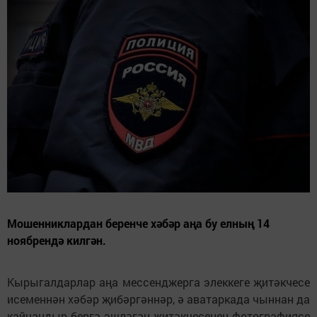
Мошенниклардан беренче хәбәр аңа бу елның 14
ноябрендә килгән.
Кырыгалдарлар аңа мессенджерга элеккеге җитәкчесе
исеменнән хәбәр җибәргәннәр, ә аватаркада чыннан да
кайчандыр бергә эшләгән җитәкчесенең фотографиясе