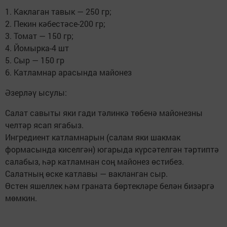
1. Каклаган тавык — 250 гр;
2. Пекин кәбестәсе-200 гр;
3. Томат — 150 гр;
4. Йомырка-4 шт
5. Сыр — 150 гр
6. Катламнар арасында майонез
Әзерләү ысулы:
Салат савыты яки гади тәлинкә төбенә майонезны
челтәр ясап ягабыз.
Ингредиент катламнарын (салам яки шакмак
формасында киселгән) югарыда күрсәтелгән тәртиптә
салабыз, һәр катламнан соң майонез өстибез.
Салатның өске катлавы — вакланган сыр.
Өстен яшеллек һәм граната бөртекләре белән бизәргә
мөмкин.