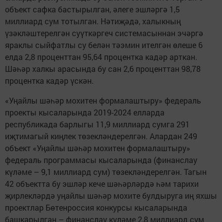
объект сафка бастырылган, әлеге эшләргә 1,5
миллиард сум тотылган. Нәтиҗәдә, халыкның
үзәкләштерелгән суүткәргеч системасыннан эчәргә
яраклы сыйфатлы су белән тәэмин ителгән өлеше 6
елда 2,8 проценттан 95,64 процентка кадәр арткан.
Шәһәр халкы арасында бу сан 2,6 проценттан 98,78
процентка кадәр үскән.
«Уңайлы шәһәр мохитен формалаштыру» федераль
проекты кысаларында 2019-2024 елларда
республикада барлыгы 11,9 миллиард сумга 291
иҗтимагый киңлек төзекләндерелгән. Алардан 249
объект «Уңайлы шәһәр мохитен формалаштыру»
федераль программасы кысаларында (финанслау
күләме – 9,1 миллиард сум) төзекләндерелгән. Тагын
42 объектта бу эшләр кече шәһәрләрдә һәм тарихи
җирлекләрдә уңайлы шәһәр мохите булдыруга иң яхшы
проектлар Бөтенроссия конкурсы кысаларында
башкарылган – финанслау күләме 2,8 миллиард сум