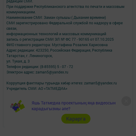
редакций СМИ.
При поддержке Республиканского агентства по печати и массовым
коммуникациям.
Наименование СМИ: Заман сулышы ( Дыхание времени)
СМИ зарегистрировано Федеральной службой по надзору в сфере
связи,
информационных технологий и массовых коммуникаций
запись о регистрации СМИ ЭЛ № ФС 77 - 90165 от 07.10.2025
ФИО главного редактора: Мустафина Розалия Харисовна
Адрес редакции: 423250, Российская Федерация, Республика
Татарстан, г. Лениногорск,
ул. Тукая, д. 3
Телефон редакции: (8-85595) 5 - 07 - 72
Электрон адрес: zaman5@yandex.ru
Коррупция фактлары турында хәбәр итегез: zaman5@yandex.ru
Учредитель СМИ: АО «ТАТМЕДИА»
Антикоррупционная политика
Яшь Татмедиа проектының яңа видеосын
АО «ТАТМЕДИА» использует «cookie»
для персонализации сервисов и
карадыгызмы әле?
удобства пользователей сайтом.
Использование «cookie» можно отменить в настройках браузера.
Карарга
Политика конфиденциальности