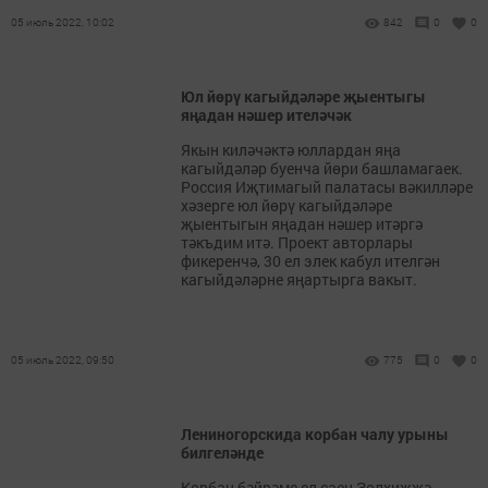
05 июль 2022, 10:02
842
0
0
Юл йөрү кагыйдәләре җыентыгы
яңадан нәшер ителәчәк
Якын киләчәктә юллардан яңа
кагыйдәләр буенча йөри башламагаек.
Россия Иҗтимагый палатасы вәкилләре
хәзерге юл йөрү кагыйдәләре
җыентыгын яңадан нәшер итәргә
тәкъдим итә. Проект авторлары
фикеренчә, 30 ел элек кабул ителгән
кагыйдәләрне яңартырга вакыт.
05 июль 2022, 09:50
775
0
0
Лениногорскида корбан чалу урыны
билгеләнде
Корбан бәйрәме ел саен Зөлхиҗҗә