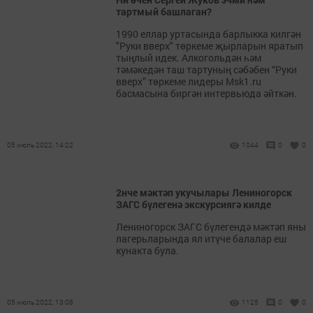
тартмый башлаган?
1990 еллар уртасында барлыкка килгән
"Руки вверх" төркеме җырларын яратып
тыңлый идек. Алкогольдән һәм
тәмәкедән таш тартуның сәбәбен “Руки
вверх” төркеме лидеры Msk1.ru
басмасына биргән интервьюда әйткән.
05 июль 2022, 14:22
1044
0
0
2нче мәктәп укучылары Лениногорск
ЗАГС бүлегенә экскурсиягә килде
Лениногорск ЗАГС бүлегендә мәктәп яны
лагерьларында ял итүче балалар еш
кунакта була.
05 июль 2022, 13:08
1125
0
0