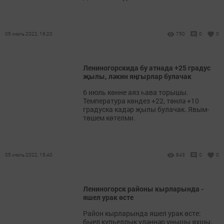
05 июль 2022, 16:20
750
0
0
Лениногорскида бу атнада +25 градус
җылы, ләкин яңгырлар булачак
6 июль көнне аяз һава торышы.
Температура көндез +22, төнлә +10
градуска кадәр җылы булачак. Явым-
төшем көтелми.
05 июль 2022, 15:40
843
0
0
Лениногорск районы кырларында -
яшел урак өсте
Район кырларында яшел урак өсте:
быел күпьеллык үләннәр уңышы яхшы,