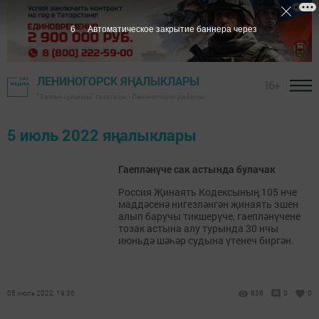
5
Автоматическое закрытие баннера через
ЛЕНИНОГОРСК ЯҢАЛЫКЛАРЫ
16+
"Заман сулышы" газетасы - Лениногорск районы
5 июль 2022 яңалыклары
Гаепләнүче сак астында булачак
Россия Җинаять Кодексының 105 нче
маддәсенә нигезләнгән җинаять эшен
алып баручы тикшерүче, гаепләнүчене
тозак астына алу турында 30 нчы
июньдә шәһәр судына үтенеч биргән.
05 июль 2022, 19:36
836
0
0