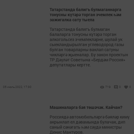
Татарстанда балигъ булмаганнарга
тонусны күтәрә торган эчемлек һәм
зажигалка сату тыела
Татарстанда балигъ булмаган
балаларга тонусны күтәрә торган
алкогольсез эчемлекләрне, шулай ук
сыекландырылган углеводород газы
булган товарларны ваклап сатуны
чикләргә җыеналар. Бу закон проектын
ТР Дәүләт Советына «Бердәм Россия»
депутатлары кертте.
05 июль 2022, 17:30
719
0
0
Машиналарга бәя төшәчәк. Кайчан?
Россиядә автомобильләргә бәяләр кимү
акрынлап ел дәвамында булачак, дип
саный сәнәгать һәм сәүдә министры
Денис Мантуров.