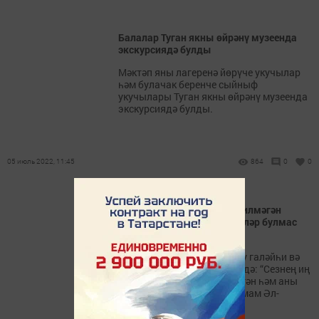
Балалар Туган якны өйрәнү музеенда
экскурсиядә булды
Мәктәп яны лагеренә йөрүче укучылар
һәм булачак беренче сыйныф
укучылары Туган якны өйрәнү музеенда
экскурсиядә булды.
05 июль 2022, 11:45
864
0
0
Аллаһы Тәгаләдән хәбәр килмәгән
булса, мондый тикшеренүләр булмас
иде!
Пәйгамбәребез салләллаһу галәйһи вә
сәлләм үзенең бер хәдисендә: “Сезнең иң
хәерлегез Коръәнне өйрәнгән һәм аны
өйрәткән кеше”, – дигән (имам Әл-
Бохари).