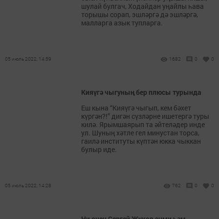
шулай булгач, Ходайдан уңайлы һава
торышы сорап, эшләргә дә эшләргә,
малларга азык тупларга.
05 июль 2022, 14:59
1682
0
0
Кияүгә чыгуның бер плюсы турында
Еш кына “Кияүгә чыгып, кем бәхет
күргән?!” дигән сүзләрне ишетергә туры
килә. Ярымшаярып та әйтеләдер инде
ул. Шуның хәтле гел минустан торса,
гаилә институты күптән юкка чыккан
булыр иде.
05 июль 2022, 14:28
762
0
0
Ни өчен Сергей Жуков эчми һәм