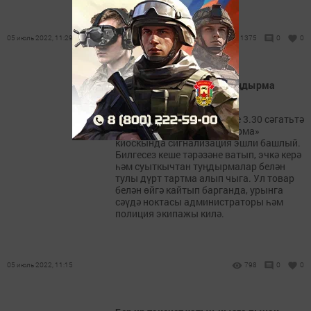
05 июль 2022, 11:29
1375
0
0
Бер яшүсмер 4 коробка туңдырма
урлаган
Чаллыда 3 июльдә иртәнге 3.30 сәгатьтә
26нчы комплекста «Туңдырма»
киоскында сигнализация эшли башлый.
Билгесез кеше тәрәзәне ватып, эчкә керә
һәм суыткычтан туңдырмалар белән
тулы дүрт тартма алып чыга. Ул товар
белән өйгә кайтып барганда, урынга
сәүдә ноктасы администраторы һәм
полиция экипажы килә.
05 июль 2022, 11:15
798
0
0