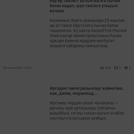
Бер ир таксист хатын-кызга пычак
белән кадап, шул таксига утырып
качкан
Казанның Зорге урамында 29 яшьлек
ир-ат такси йөртүчегә пычак белән
ташланган. Бу хакта KazanFirst Россия
Эчке эшләр министрлыгының Казан
шәһәре буенча идарәсе матбугат
хезмәте хәбәренә таянып яза.
05 июль 2022, 10:20
838
0
0
Иргадан тәмле ризыклар: кайнатма,
как, джем, мармелад...
Җитмеш чирдән сихәт чыганагы –
ирганы җәй уртасында туйганчы
ашыйбыз, татлы согын сыгып эчәбез,
суыткычта катырып куябыз.