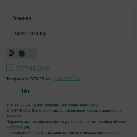
Главная
Төрле темалар
Телефон АО «ТАТМЕДИА»:
(843) 222 09 84
16+
© 2011 - 2026. Заман сулышы. Все права защищены.
© ТАТМЕДИА. Все материалы, размещенные на сайте, защищены
законом.
Перепечатка, воспроизведение и распространение в любом объеме
информации,
размещенной на сайте, возможна только с письменного согласия