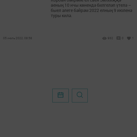
аеның 10 нчы көнендә билгеләп үтелә –
быел әлеге бәйрәм 2022 елның 9 июленә
туры килә.
05 июль 2022, 08:58
932
0
1