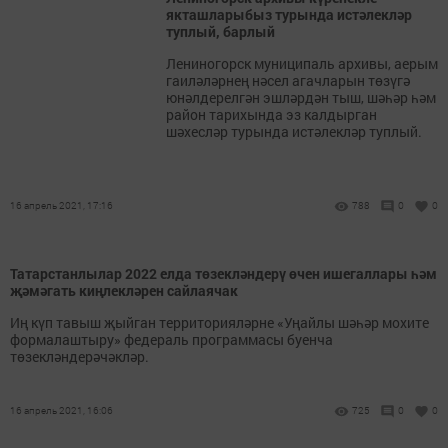
якташларыбыз турында истәлекләр
туплый, барлый
Лениногорск муниципаль архивы, аерым
гаиләләрнең нәсел агачларын төзүгә
юнәлдерелгән эшләрдән тыш, шәһәр һәм
район тарихында эз калдырган
шәхесләр турында истәлекләр туплый.
16 апрель 2021, 17:16
788
0
0
Татарстанлылар 2022 елда төзекләндерү өчен ишегаллары һәм
җәмәгать киңлекләрен сайлаячак
Иң күп тавыш җыйган территорияләрне «Уңайлы шәһәр мохите
формалаштыру» федераль программасы буенча
төзекләндерәчәкләр.
16 апрель 2021, 16:06
725
0
0