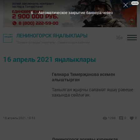
5
Автоматическое закрытие баннера через
ЛЕНИНОГОРСК ЯҢАЛЫКЛАРЫ
16+
"Заман сулышы" газетасы - Лениногорск районы
16 апрель 2021 яңалыклары
Гөлнара Тимерҗанова исемен
алыштырган
Танылган җырчы сәламәт яшәү рәвеше
хакында сөйләгән.
16 апрель 2021, 18:53
1298
0
0
Лениногорск архивы күренекле