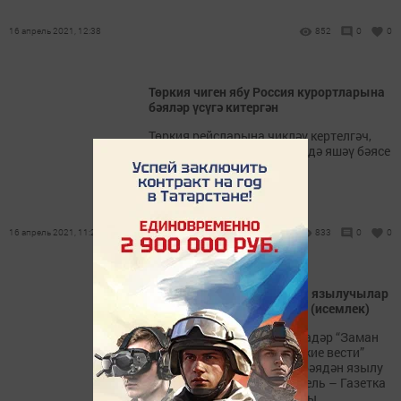
16 апрель 2021, 12:38
852
0
0
Төркия чиген ябу Россия курортларына
бәяләр үсүгә китергән
Төркия рейсларына чикләү кертелгәч,
Россия курорт-шәһәрләрендә яшәү бәясе
арткан.
16 апрель 2021, 11:21
833
0
0
"Заман сулышы" газетына язылучылар
арасында бүләк отучылар (исемлек)
5 апрельдән 15 апрельгә кадәр “Заман
сулышы” һәм “Лениногорские вести”
газетларына ташламалы бәядән язылу
ункөнлеге булды. Ә 14 апрель – Газетка
Язылучы көне буларак узды.