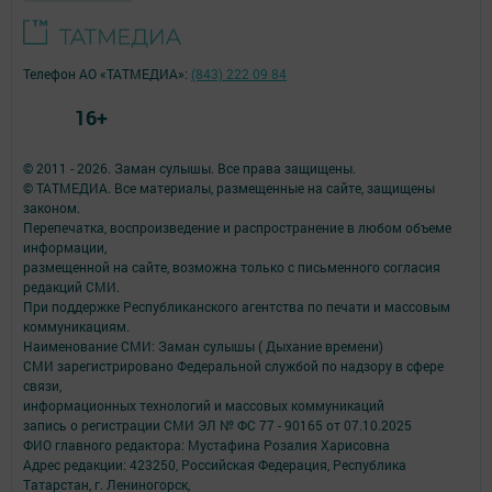
Телефон АО «ТАТМЕДИА»:
(843) 222 09 84
16+
© 2011 - 2026. Заман сулышы. Все права защищены.
© ТАТМЕДИА. Все материалы, размещенные на сайте, защищены
законом.
Перепечатка, воспроизведение и распространение в любом объеме
информации,
размещенной на сайте, возможна только с письменного согласия
редакций СМИ.
При поддержке Республиканского агентства по печати и массовым
коммуникациям.
Наименование СМИ: Заман сулышы ( Дыхание времени)
СМИ зарегистрировано Федеральной службой по надзору в сфере
связи,
информационных технологий и массовых коммуникаций
запись о регистрации СМИ ЭЛ № ФС 77 - 90165 от 07.10.2025
ФИО главного редактора: Мустафина Розалия Харисовна
Адрес редакции: 423250, Российская Федерация, Республика
Татарстан, г. Лениногорск,