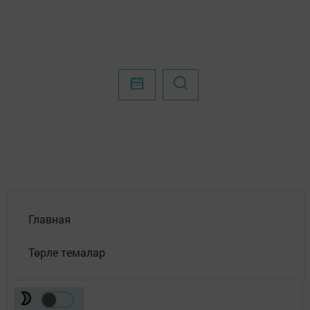
Главная
Төрле темалар