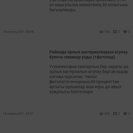
ул мәшгульлек хезмәтенең 30 еллыгына
багышланды.
16 апрель 2021, 08:49
794
0
0
Районда орлык материалларын агулау
буенча семинар узды (+фотолар)
Үсемлекләрне саклауның бер чарасы да
орлык материалын агулау биргән кадәр
нәтиҗә күрсәтми. Чөнки
фитопатогеннарның 60 проценттан
артыгы орлыклар аша керә, ди авыл
хуҗалыгы белгечләре.
16 апрель 2021, 08:01
905
0
0