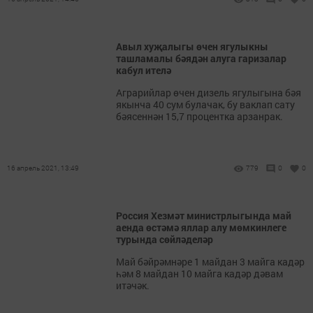
Авыл хуҗалыгы өчен ягулыкны
ташламалы бәядән алуга гаризалар
кабул ителә
Аграрийлар өчен дизель ягулыгына бәя
якынча 40 сум булачак, бу ваклап сату
бәясеннән 15,7 процентка арзанрак.
16 апрель 2021, 13:49
779
0
0
Россия Хезмәт министрлыгында май
аенда өстәмә яллар алу мөмкинлеге
турында сөйләделәр
Май бәйрәмнәре 1 майдан 3 майга кадәр
һәм 8 майдан 10 майга кадәр дәвам
итәчәк.