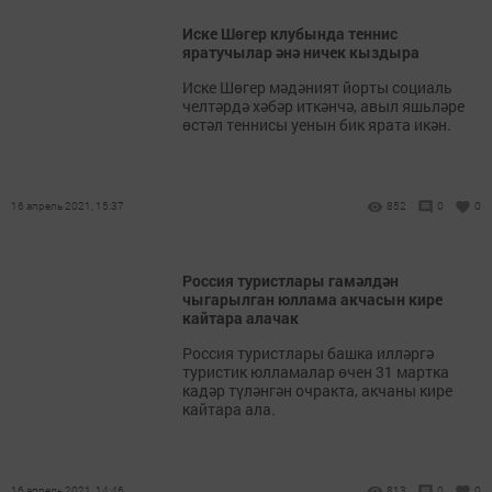
Иске Шөгер клубында теннис
яратучылар әнә ничек кыздыра
Иске Шөгер мәдәният йорты социаль
челтәрдә хәбәр иткәнчә, авыл яшьләре
өстәл теннисы уенын бик ярата икән.
16 апрель 2021, 15:37
852
0
0
Россия туристлары гамәлдән
чыгарылган юллама акчасын кире
кайтара алачак
Россия туристлары башка илләргә
туристик юлламалар өчен 31 мартка
кадәр түләнгән очракта, акчаны кире
кайтара ала.
16 апрель 2021, 14:46
813
0
0