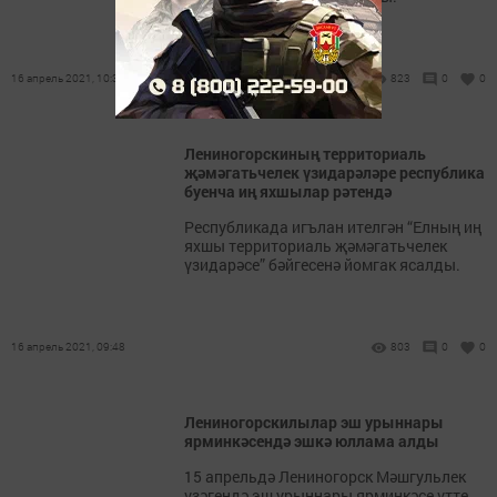
16 апрель 2021, 10:31
823
0
0
Лениногорскиның территориаль
җәмәгатьчелек үзидарәләре республика
буенча иң яхшылар рәтендә
Республикада игълан ителгән “Елның иң
яхшы территориаль җәмәгатьчелек
үзидарәсе” бәйгесенә йомгак ясалды.
16 апрель 2021, 09:48
803
0
0
Лениногорскилылар эш урыннары
ярминкәсендә эшкә юллама алды
15 апрельдә Лениногорск Мәшгульлек
үзәгендә эш урыннары ярминкәсе үтте,