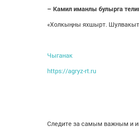
– Камил иманлы булырга тели
«Холкыңны яхшырт. Шулвакыт
Чыганак
https://agryz-rt.ru
Следите за самым важным и 