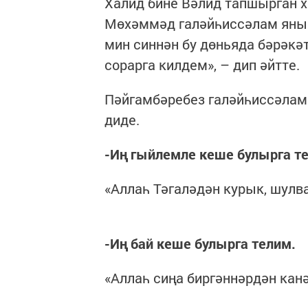
Халид бине Вәлид тапшырган х
Мөхәммәд галәйһиссәлам янына
мин синнән бу дөньяда бәрәкә
сорарга килдем», – дип әйтте.
Пәйгамбәребез галәйһиссәлам 
диде.
-Иң гыйлемле кеше булырга т
«Аллаһ Тәгаләдән курык, шулв
-Иң бай кеше булырга телим.
«Аллаһ сиңа биргәннәрдән кан