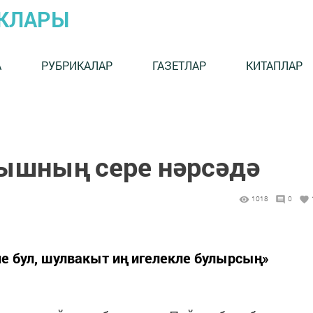
ЫКЛАРЫ
А
РУБРИКАЛАР
ГАЗЕТЛАР
КИТАПЛАР
ышның сере нәрсәдә
1018
0
е бул, шулвакыт иң игелекле булырсың»