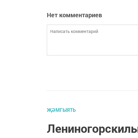
Нет комментариев
ҖӘМГЫЯТЬ
Лениногорскил