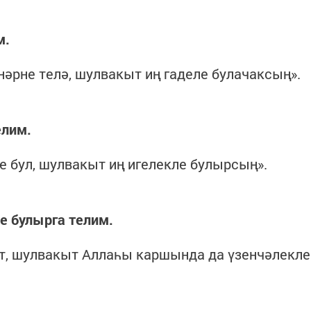
м.
нәрне телә, шулвакыт иң гаделе булачаксың».
елим.
е бул, шулвакыт иң игелекле булырсың».
е булырга телим.
ит, шулвакыт Аллаһы каршында да үзенчәлекле