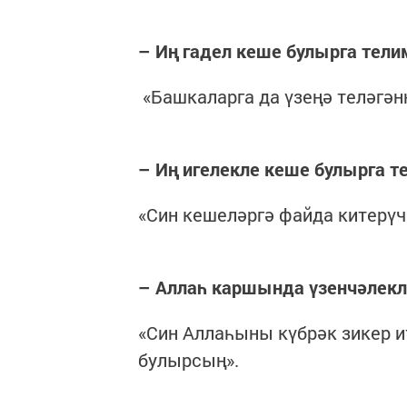
– Иң гадел кеше булырга тели
«Башкаларга да үзеңә теләгән
– Иң игелекле кеше булырга т
«Син кешеләргә файда китерүч
– Аллаһ каршында үзенчәлекл
«Син Аллаһыны күбрәк зикер 
булырсың».