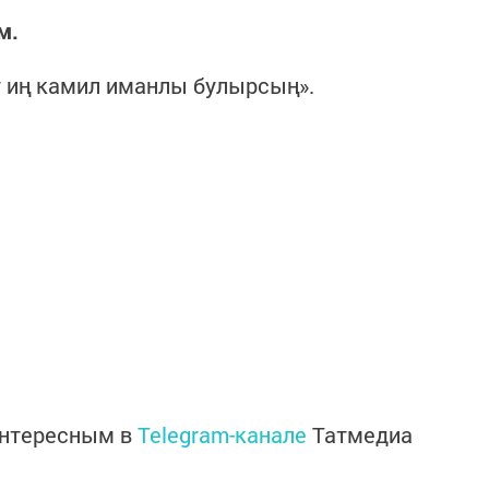
м.
 иң камил иманлы булырсың».
интересным в
Telegram-канале
Татмедиа