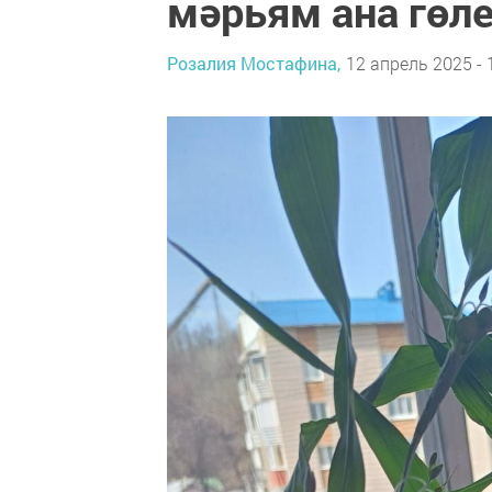
мәрьям ана гөле
Розалия Мостафина,
12 апрель 2025 - 