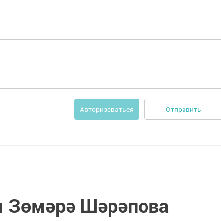
Отправить
Авторизоваться
ы Зөмәрә Шәрәпова