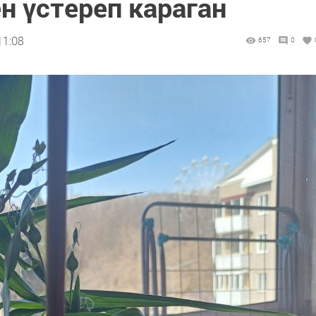
н үстереп караган
11:08
657
0