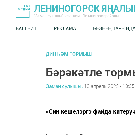
ЛЕНИНОГОРСК ЯҢАЛ
"Заман сулышы" газетасы - Лениногорск районы
БАШ БИТ
РЕКЛАМА
БЕЗНЕҢ ТУРЫНД
ДИН ҺӘМ ТОРМЫШ
Бәрәкәтле торм
Заман сулышы,
13 апрель 2025 - 10:35
«Син кешеләргә файда китерүч