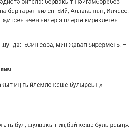
әдистә әйтелә: бервакыт Пәйгамбәребез
 бер гарәп килеп: «Ий, Аллаһының Илчесе,
т җитсен өчен ниләр эшләргә кирәклеген
шунда: «Син сора, мин җавап бирермен», –
елим.
акыт иң гыйлемле кеше булырсың».
әгать бул, шулвакыт иң бай кеше булырсың».