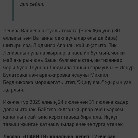
дип сөйли.
Лениза Вәлиева актуаль темага (Бөек Җиңүнең 80
еллыгы һәм Ватанны саклаучылар елы да бара)
шигырь яза, Людмила Аланлы көй иҗат итә. Тик
Ленизаның улына җырларга насыйп булмый, чөнки
май ахыры-июнь башы булганлыктан, имтиханнар
чоры була. Шуннан Людмила таныш гармунчы – Илнур
Булатовка һәм аранжировка ясаучы Михаил
Бердниковка мөрәҗәгать итеп, “Җиңү язы” җырын үзе
җырлый.
Икенче тур 2025 елның 24 июленнән 31 июленә кадәр
дәвам итәчәк. Бәйгегә килгән җырлар өчен һәркем
каналның сайтына кереп тавыш бирә ала. Иң күп
тавыш җыйган катнашучылар өченче турга үтәчәк.
Дуслар, «ШАЯН ТВ» каналына кереп, 12 нче сан