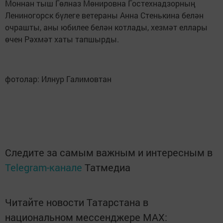
Моннан тыш Гөлназ Мөнировна Гостехнадзорның
Лениногорск бүлеге ветераны Анна Стенькина белән
очрашты, аны юбилее белән котлады, хезмәт еллары
өчен Рәхмәт хаты тапшырды.
фотолар: Илнур Галимовтан
Следите за самым важным и интересным в
Telegram-канале
Татмедиа
Читайте новости Татарстана в
национальном мессенджере MАХ: