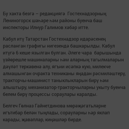
Бу хакта безгә – редакциягә Гостехнадзорның
Лениногорск шәһәре һәм районы буенча баш
инспекторы Илнур Галимов хәбәр итте.
Кабул итү Татарстан Гостехнадзор идарәсенең
расланган графигы нигезендә башкарылды. Кабул
итүгә 6 кеше язылган булган. Әлеге чара барышында
үзйөрешле машиналарны һәм аларның тагылмаларын
дәүләт теркәвенә алу, ягъни исәпкә кую, милекче
алмашынган очракта техниканы яңадан рәсмиләштерү,
тракторчы-машинист таныклыкларын бирү һәм
алыштыру, механизатор-тракторчыларны укыту буенча
белем бирү процессы сораулары каралды.
Белгеч Гөлназ Гайнетдинова мөрәҗәгатьләрне
игътибар белән тыңлады, сорауларны һәр яклап
карады, җаваплар, киңәшләр бирде.