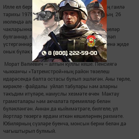
Илле ел бергә гомер кичергән юбилярларның гаилә
тарихы 1975 нче елдан башланган. Шул елның 26
июлендә алар гаилә корып җибәргән. Яшь
чакларыннан икесе дә эш сөючән, уңган кешеләр
булганнар, гаиләләрендә ул һәм кыз тәрбияләп
үстергәннәр. Бүгенге көндә алар әти-әниләренә җиде
онык бүләк иткәннәр.
Морат Вәлиевич – алтын куллы кеше. Пенсиягә
чыкканчы «Татремстрой»ның район төзелеш
идарәсендә балта остасы булып эшләгән. Аны төрле,
кирәкле - файдалы уйлап табулары һәм аларны
тәкъдим итүләре, намуслы хезмәте өчен Мактау
грамоталары һәм акчалата премияләр белән
бүләкләнгән. Аннан да кыйммәтрәге, билгеле, ул
йортлар төзергә ярдәм иткән кешеләрнең рәхмәте.
Юбилярның сүзләре буенча, монсын берни белән дә
чагыштырып булмый.