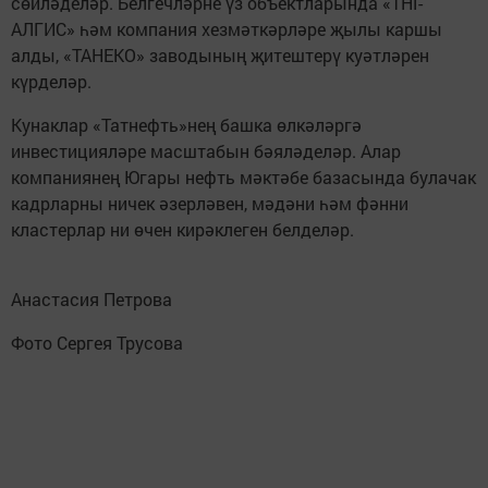
сөйләделәр. Белгечләрне үз объектларында «ТНГ-
АЛГИС» һәм компания хезмәткәрләре җылы каршы
алды, «ТАНЕКО» заводының җитештерү куәтләрен
күрделәр.
Кунаклар «Татнефть»нең башка өлкәләргә
инвестицияләре масштабын бәяләделәр. Алар
компаниянең Югары нефть мәктәбе базасында булачак
кадрларны ничек әзерләвен, мәдәни һәм фәнни
кластерлар ни өчен кирәклеген белделәр.
Анастасия Петрова
Фото Сергея Трусова