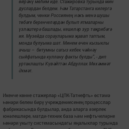
өйрәнү мөһим иде. Стажировка турында мин
дуслардан белдем. Һәм Татарстанга килергә
булдым, чөнки Россиянең нәкъ менә шушы
төбәге беренчеләрдән булып ятмаларны
үзләштерә башлады, кешеләр зур тәҗрибәгә
ия. Музейда сорауларыма җавап таптым,
монда булуыма шат. Минем өчен кызыклы
ачыш – битумны сагыз кебек чәйнәү
сыйфатында куллану факты булды”, - дип
уртаклашты Күвәйттән Абдуллах Мөхәммәт
Әхмәт.
Икенче көнне стажерлар «ЦПК-Татнефть» өстәмә
һөнәри белем бирү учреждениесенең процесслар
фабрикасында булдылар, анда аларга әзерлек
юнәлешләре, матди-техник база һәм нефтьчеләрне
һөнәри укыту системасындагы яңалыклар турында