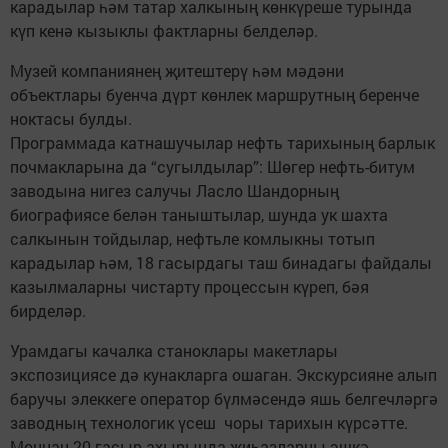
карадылар һәм татар халкының көнкүреше турында
күп кенә кызыклы фактларны белделәр.
Музей компаниянең җитештерү һәм мәдәни
объектлары буенча дүрт көнлек маршрутның беренче
ноктасы булды.
Программада катнашучылар нефть тарихының барлык
почмакларына да “сугылдылар”: Шөгер нефть-битум
заводына нигез салучы Ласло Шандорның
биографиясе белән таныштылар, шунда ук шахта
салкынын тойдылар, нефтьле комлыкны тотып
карадылар һәм, 18 гасырдагы таш бинадагы файдалы
казылмаларны чистарту процессын күреп, бәя
бирделәр.
Урамдагы качалка станоклары макетлары
экспозициясе дә кунакларга ошаган. Экскурсияне алып
баручы элеккеге оператор бүлмәсендә яшь белгечләргә
заводның технологик үсеш чоры тарихын күрсәтте.
Моннан 20 гасыр ахырында җиһазларны эшкә