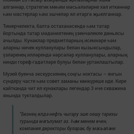
алганнар, стратегик мөһим мәсьәләләрне хәл иткәннәр
һәм мастерлар һәм эшчеләр ял итәргә җыелганнар.
Тимерчелектә, балта остаханәсендә һәм татар
йортында татар мәдәниятенең үзенчәлекле дөньясы
ачылды. Кунаклар предметларның исемнәре һәм
аларны ничек кулланулары белән кызыксындылар,
үзләренең илләрендә нәрсәләр кулланулары, аларның
нинди гореф-гадәтләре булуы белән уртаклаштылар.
Музей буенча экскурсиянең соңгы ноктасы – янгын
сүндерү часте һәм совет заманы көнкүреше иде. Кире
кайтканда чит ил кунаклары легендар 3 нче скважина
янында тукталдылар.
“Безнең илдә нефть чыгару эше оешу тарихы
турында мәгълүмат аз. Һәм минем өчен,
компания директоры буларак, бу мәсьәләне