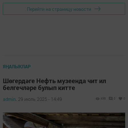
Перейти на страницу новости
ЯҢАЛЫКЛАР
Шөгердәге Нефть музеенда чит ил
белгечләре булып китте
admin,
29 июль 2025 - 14:49
435
0
0