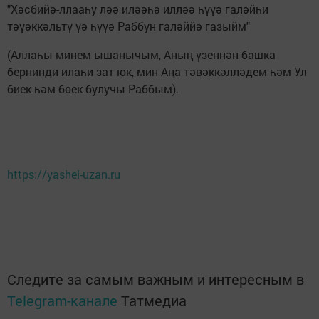
"Хәсбийә-ллааһу ләә иләәһә илләә һүүә галәйһи
тәүәккәльтү үә һүүә Раббун галәййә газыйм"
(Аллаһы минем ышанычым, Аның үзеннән башка
бернинди илаһи зат юк, мин Аңа тәвәккәлләдем һәм Ул
биек һәм бөек булучы Раббым).
https://yashel-uzan.ru
Следите за самым важным и интересным в
Telegram-канале
Татмедиа