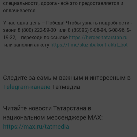
специальности, дорога - всё это предоставляется и
оплачивается.
У нас одна цель – Победа! Чтобы узнать подробности -
звони 8 (800) 222-59-00 или 8 (85595) 5-08-94, 5-08-96, 5-
19-22, переходи по ссылке
https://heroes-tatarstan.ru
или заполни анкету
https://t.me/sluzhbakontraktrt_bot
Следите за самым важным и интересным в
Telegram-канале
Татмедиа
Читайте новости Татарстана в
национальном мессенджере MАХ:
https://max.ru/tatmedia