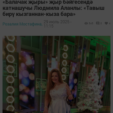
«Балачак җыры» җыр бәйгесендә
катнашучы Людмила Аланлы: «Тавыш
бирү кызганнан-кыза бара»
29 июль 2025 -
Розалия Мостафина,
545
0
4
11:15