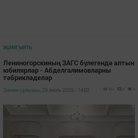
ҖӘМГЫЯТЬ
Лениногорскиның ЗАГС бүлегендә алтын
юбилярлар - Абделгалимовларны
тәбрикләделәр
Заман сулышы,
29 июль 2025 - 14:02
304
0
0