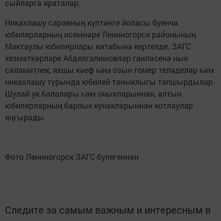
сыйларга яраталар.
Никахлашу сараеның күптәнге йоласы буенча
юбилярларның исемнәре Лениногорск районының
Мактаулы юбилярлары китабына кертелде. ЗАГС
хезмәткәрләре Абделгалимовлар гаиләсенә нык
сәламәтлек, яхшы кәеф һәм озын гомер теләделәр һәм
никахлашу турында юбилей таныклыгы тапшырдылар.
Шулай ук балалары һәм оныкларыннан, алтын
юбилярларның барлык кунакларыннан котлаулар
яңгырады.
Фото Лениногорск ЗАГС бүлегеннән
Следите за самым важным и интересным в