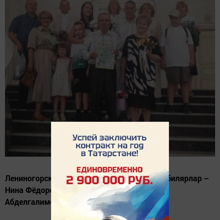
Лениногорскиның ЗАГС бүлегендә алтын юбилярлар –
Нина Фёдоровна һәм Морат Вәли улы
Абделгалимовларны тәбрикләделәр.