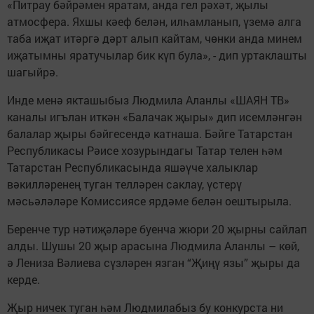
«Питрау бәйрәмен яратам, анда гел рәхәт, җылы
атмосфера. Яхшы кәеф белән, илһамланып, үземә алга
таба иҗат итәргә дәрт алып кайтам, чөнки анда минем
иҗатымны яратучылар бик күп була», - дип уртаклашты
шагыйрә.
Инде менә якташыбыз Людмила Аланлы «ШАЯН ТВ»
каналы игълан иткән «Балачак җыры» дип исемләнгән
балалар җыры бәйгесендә катнаша. Бәйге Татарстан
Республикасы Рәисе хозурындагы Татар телен һәм
Татарстан Республикасында яшәүче халыклар
вәкилләренең туган телләрен саклау, үстерү
мәсьәләләре Комиссиясе ярдәме белән оештырыла.
Беренче тур нәтиҗәләре буенча жюри 20 җырны сайлап
алды. Шушы 20 җыр арасына Людмила Аланлы – көй,
ә Лениза Вәлиева сүзләрен язган “Җиңү язы” җыры да
керде.
Җыр ничек туган һәм Людмилабыз бу конкурста ни