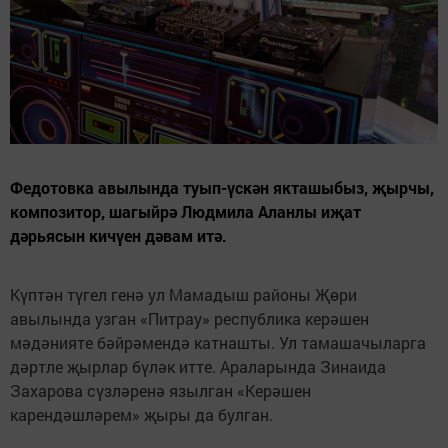
Федотовка авылында туып-үскән якташыбыз, җырчы,
композитор, шагыйрә Людмила Аланлы иҗат
дәрьясын кичүен дәвам итә.
Күптән түгел генә ул Мамадыш районы Җөри
авылында узган «Питрау» республика керәшен
мәдәнияте бәйрәмендә катнашты. Ул тамашачыларга
дәртле җырлар бүләк итте. Араларында Зинаида
Захарова сүзләренә язылган «Керәшен
карендәшләрем» җыры да булган.