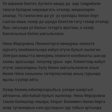
Ул кирәкле белгеч, бүгенге көндә дә аңа тәҗрибәле
төзүче буларак мөрәҗәгать итәләр, киңәшләрен
алалар. Үз гаиләсенә дә ул үз куллары белән йорт
салган кеше, хәзер дә шунда бәхетле-тату гомер итәләр.
Яшь чагында ул балык тотарга яраткан, ә хәзер
бакчачылык белән шөгыльләнә.
Нина Федоровна Лениногорск көнкүреш хезмәте
күрсәтү комбинатында кабул итүче булып эшләгән.
Элегрәк вакытта көнкүреш хезмәте комбинаты шәһәр
халкы арасында популяр урын иде. Клиентлар кабул
итүче, заказларны бүлү белән шөгыльләнүче ачык
йөзле Нина ханымны хәтерләүчеләр аның турында
җылы сүзләр әйтә.
Хәзер безнең юбилярларыбыз, үзләре шаяртып
әйткәнчә, әби-бабай булып эшлиләр. Нина Федоровна
тәмле бәлешләр пешерә, Морат Вәлиевич белән бергә
алар туганнарын һәм дусларын зур табын артында