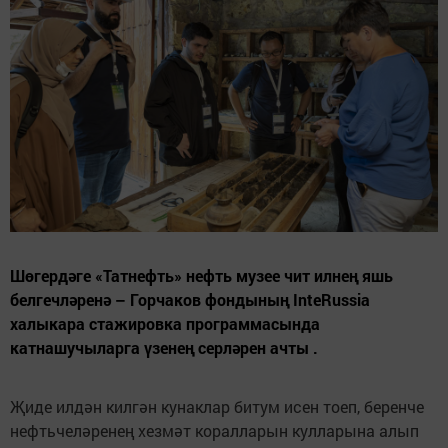
Шөгердәге «Татнефть» нефть музее чит илнең яшь
белгечләренә – Горчаков фондының InteRussia
халыкара стажировка программасында
катнашучыларга үзенең серләрен ачты .
Җиде илдән килгән кунаклар битум исен тоеп, беренче
нефтьчеләренең хезмәт коралларын кулларына алып