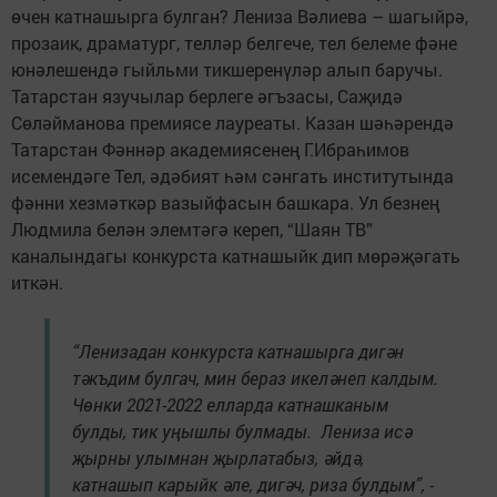
өчен катнашырга булган? Лениза Вәлиева – шагыйрә,
прозаик, драматург, телләр белгече, тел белеме фәне
юнәлешендә гыйльми тикшеренүләр алып баручы.
Татарстан язучылар берлеге әгъзасы, Саҗидә
Сөләйманова премиясе лауреаты. Казан шәһәрендә
Татарстан Фәннәр академиясенең Г.Ибраһимов
исемендәге Тел, әдәбият һәм сәнгать институтында
фәнни хезмәткәр вазыйфасын башкара. Ул безнең
Людмила белән элемтәгә кереп, “Шаян ТВ”
каналындагы конкурста катнашыйк дип мөрәҗәгать
иткән.
“Ленизадан конкурста катнашырга дигән
тәкъдим булгач, мин бераз икеләнеп калдым.
Чөнки 2021-2022 елларда катнашканым
булды, тик уңышлы булмады. Лениза исә
җырны улымнан җырлатабыз, әйдә,
катнашып карыйк әле, дигәч, риза булдым”, -