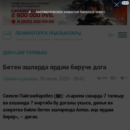
2
Автоматическое закрытие баннера через
ЛЕНИНОГОРСК ЯҢАЛЫКЛАРЫ
16+
"Заман сулышы" газетасы - Лениногорск районы
ДИН ҺӘМ ТОРМЫШ
Бөтен эшләрдә ярдәм бирүче дога
Заман сулышы,
30 июль 2025 - 08:42
666
0
0
Сөекле Пәйгамбәребез (ﷺ): «Һәркем сәхәрдә 7 тапкыр
вә ахшамда 7 мәртәбә бу доганы укыса, дөнья вә
ахирәткә бәйле бөтен эшләрендә Аллаһ аңа ярдәм
бирер», – дигән.