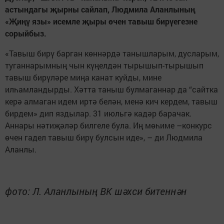
астындагы җырны сайлап, Людмила Аланлының
«Җиңү язы» исемле җыры өчен тавыш бирүегезне
сорыйбыз.
«Тавыш бирү барган көннәрдә танышларым, дусларым,
туганнарымның чын күңелдән тырышып-тырышып
тавыш бирүләре миңа канат куйды, мине
илһамландырды. Хәтта таныш булмаганнар да “сайтка
керә алмаган идем иртә белән, менә кич кердем, тавыш
бирдем» дип яздылар. 31 июльгә кадәр барачак.
Аннары нәтиҗәләр билгеле була. Иң мөһиме –конкурс
өчен гадел тавыш бирү булсын иде», – ди Людмила
Аланлы.
фото: Л. Аланлының ВК шәхси битеннән