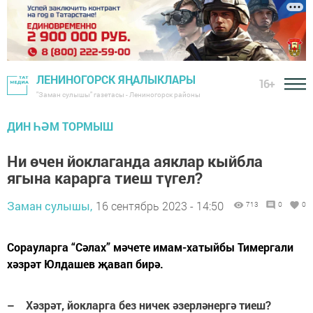
ЛЕНИНОГОРСК ЯҢАЛЫКЛАРЫ
16+
"Заман сулышы" газетасы - Лениногорск районы
ДИН ҺӘМ ТОРМЫШ
Ни өчен йоклаганда аяклар кыйбла
ягына карарга тиеш түгел?
Заман сулышы,
16 сентябрь 2023 - 14:50
713
0
0
Сорауларга “Сәлах” мәчете имам-хатыйбы Тимергали
хәзрәт Юлдашев җавап бирә.
– Хәзрәт, йокларга без ничек әзерләнергә тиеш?