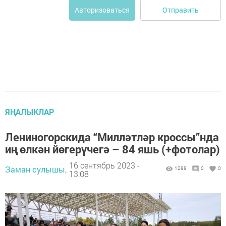
Отправить
Авторизоваться
ЯҢАЛЫКЛАР
Лениногорскида “Милләтләр кроссы”нда
иң өлкән йөгерүчегә – 84 яшь (+фотолар)
16 сентябрь 2023 -
Заман сулышы,
1288
0
0
13:08