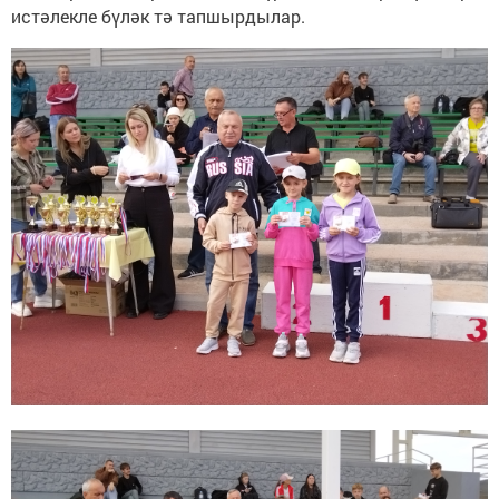
истәлекле бүләк тә тапшырдылар.