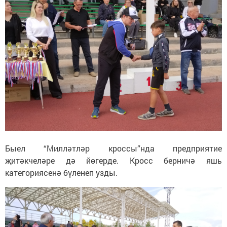
Быел “Милләтләр кроссы”нда предприятие
җитәкчеләре дә йөгерде. Кросс берничә яшь
категориясенә бүленеп узды.