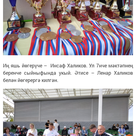
Иң яшь йөгерүче – Инсаф Халиков. Ул 7нче мәктәпнең
беренче сыйныфында укый. Әтисе – Ленар Халиков
белән йөгерергә килгән.