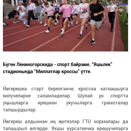
Бүген Лениногорскида - спорт бәйрәме. “Яшьлек”
стадионында “Милләтләр кроссы” үтте.
Йөгерешкә старт бирелгәнче, кросска катнашырга
килүчеләрне сәламләделәр. Шулай ук спортта
уңышларга ирешкән укучыларга грамоталар
тапшырдылар.
Йөгереш алдыннан иң җитезләр ГТО нормалары да
тапшырып өлгерде. Яхшы күрсәткечкә ирешүчеләргә