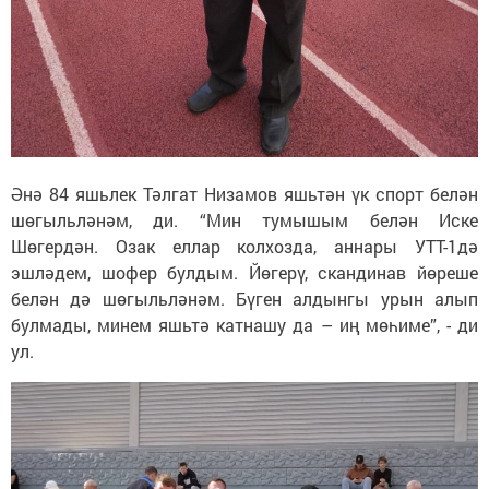
Әнә 84 яшьлек Тәлгат Низамов яшьтән үк спорт белән
шөгыльләнәм, ди. “Мин тумышым белән Иске
Шөгердән. Озак еллар колхозда, аннары УТТ-1дә
эшләдем, шофер булдым. Йөгерү, скандинав йөреше
белән дә шөгыльләнәм. Бүген алдынгы урын алып
булмады, минем яшьтә катнашу да – иң мөһиме”, - ди
ул.