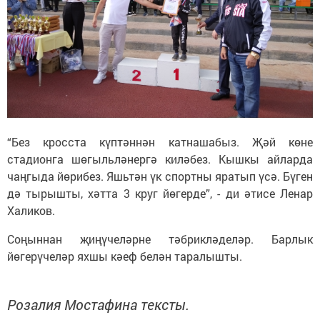
“Без кросста күптәннән катнашабыз. Җәй көне
стадионга шөгыльләнергә киләбез. Кышкы айларда
чаңгыда йөрибез. Яшьтән үк спортны яратып үсә. Бүген
дә тырышты, хәтта 3 круг йөгерде”, - ди әтисе Ленар
Халиков.
Соңыннан җиңүчеләрне тәбрикләделәр. Барлык
йөгерүчеләр яхшы кәеф белән таралышты.
Розалия Мостафина тексты.