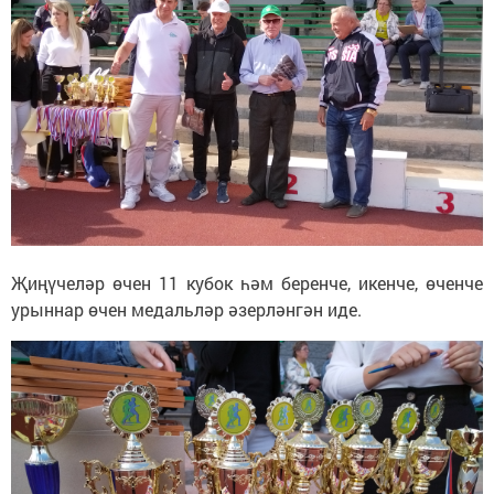
Җиңүчеләр өчен 11 кубок һәм беренче, икенче, өченче
урыннар өчен медальләр әзерләнгән иде.