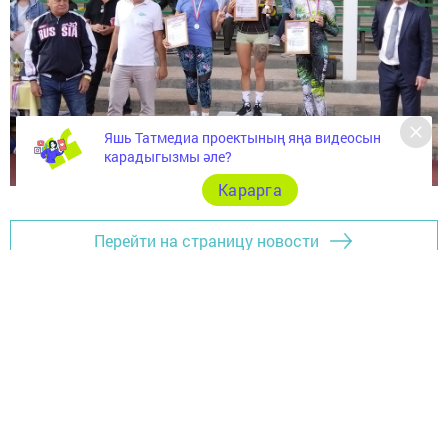
Яшь Татмедиа проектының яңа видеосын
карадыгызмы әле?
Карарга
Перейти на страницу новости
ҖӘМГЫЯТЬ