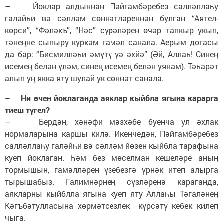
– Йоклар алдыннан Пәйгамбәребез салләллаһу
галәйһи вә сәлләм сөннәтләреннән булган “Аятел-
көрси”, “Фәләкъ”, “Нәс” сүрәләрен өчәр тапкыр укып,
тәнеңне сыпыру күркәм гамәл санала. Аерым догасы
да бар: “Бисмилләһи әмүтү үә әхйә” (Әй, Аллаһ! Синең
исемең белән үләм, синең исемең белән уянам). Тәһарәт
алып уң якка яту шулай ук сөннәт санала.
– Ни өчен йоклаганда аяклар кыйбла ягына карарга
тиеш түгел?
– Бердән, хәнәфи мәзхәбе буенча ул әхлак
нормаларына каршы килә. Икенчедән, Пәйгамбәребез
салләллаһу галәйһи вә сәлләм йөзен кыйбла тарафына
куеп йоклаган. Һәм без мөселман кешеләре аның
тормышын, гамәлләрен үзебезгә үрнәк итеп алырга
тырышабыз. Галимнәрнең сүзләренә караганда,
аякларны кыйблла ягына куеп яту Аллаһы Тәгаләнең
Кәгъбәтулласына хөрмәтсезлек күрсәтү кебек килеп
чыга.