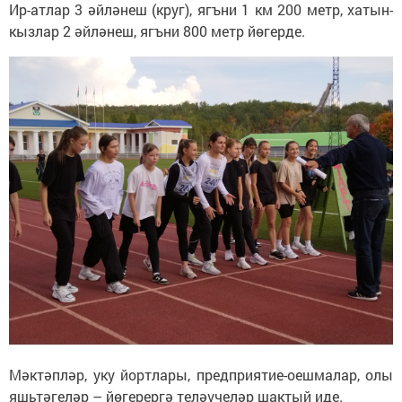
Ир-атлар 3 әйләнеш (круг), ягъни 1 км 200 метр, хатын-
кызлар 2 әйләнеш, ягъни 800 метр йөгерде.
Мәктәпләр, уку йортлары, предприятие-оешмалар, олы
яшьтәгеләр – йөгерергә теләүчеләр шактый иде.