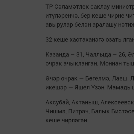
ТР Сәламәтлек саклау минист
итүләренчә, бер кеше чирне ч
авырулар белән аралашу нәтиҗ
32 кеше хастаханәгә озатылган
Казанда – 31, Чаллыда – 26, 
очрак ачыкланган. Моннан тыш
Өчәр очрак — Бөгелмә, Лаеш, Л
икешәр — Яшел Үзән, Мамады
Аксубай, Актаныш, Алексеевск,
Чишмә, Питрәч, Балык Бистәс
кеше чирләгән.