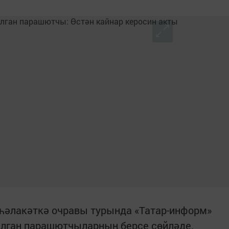
һәлакәткә очравы турында «Татар-информ»
алган парашютчыларның берсе сөйләде.