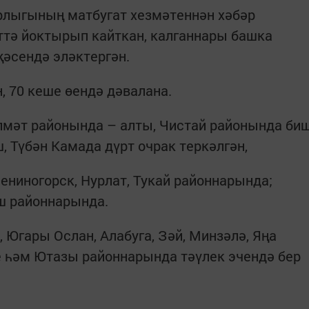
рлыгының матбугат хезмәтеннән хәбәр
иттә йоктырып кайткан, калганнары башка
әсендә эләктергән.
, 70 кеше өендә дәвалана.
Әлмәт районында – алты, Чистай районында би
, Түбән Камада дүрт очрак теркәлгән,
ениногорск, Нурлат, Тукай районнарында;
ш районнарында.
 Югары Ослан, Алабуга, Зәй, Минзәлә, Яңа
е һәм Ютазы районнарында тәүлек эчендә бер