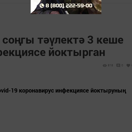
 соңгы тәүлектә 3 кеше
фекциясе йоктырган
818
0
ovid-19 коронавирус инфекциясе йоктыруның