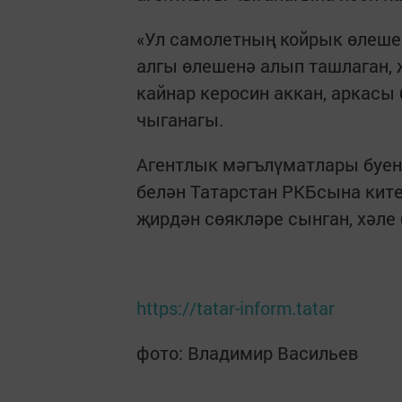
«Ул самолетның койрык өлеше
алгы өлешенә алып ташлаган, 
кайнар керосин аккан, аркасы
чыганагы.
Агентлык мәгълүматлары буен
белән Татарстан РКБсына ките
җирдән сөякләре сынган, хәле
https://tatar-inform.tatar
фото: Владимир Васильев