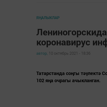
ЯҢАЛЫКЛАР
Лениногорскида
коронавирус ин
автор,
10 октябрь 2021 - 18:36
Татарстанда соңгы тәүлектә C
102 яңа очрагы ачыкланган.