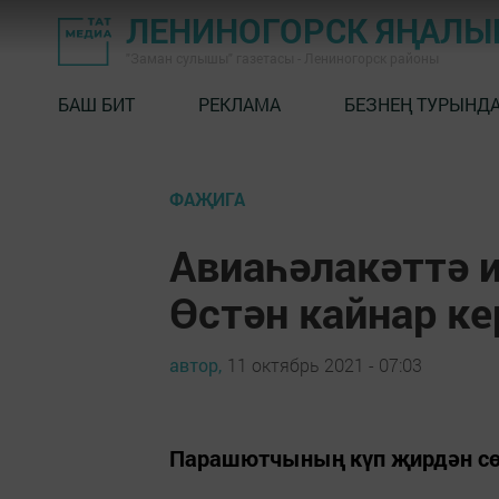
ЛЕНИНОГОРСК ЯҢАЛ
"Заман сулышы" газетасы - Лениногорск районы
БАШ БИТ
РЕКЛАМА
БЕЗНЕҢ ТУРЫНД
ФАҖИГА
Авиаһәлакәттә 
Өстән кайнар к
автор,
11 октябрь 2021 - 07:03
Парашютчының күп җирдән сөя