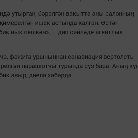
ндә утырган, бәрелгән вакытта аны салонның
җимерелгән ишек астында калган. Өстән
 бик нык пешкән», — дип сөйләде агентлык
ча, фаҗига урыныннан санавиация вертолеты
релгән парашютчы турында сүз бара. Аның кү
 бик авыр, диелә хәбәрдә.