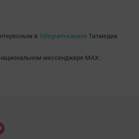
интересным в
Telegram-канале
Татмедиа
в национальном мессенджере MАХ: