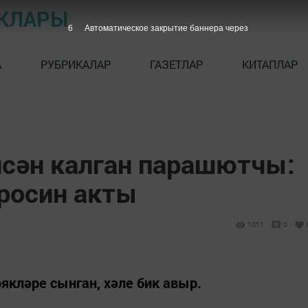
ЫКЛАРЫ
5
Автоматическое закрытие баннера через
А
РУБРИКАЛАР
ГАЗЕТЛАР
КИТАПЛАР
исән калган парашютчы:
еросин акты
1011
0
кләре сынган, хәле бик авыр.