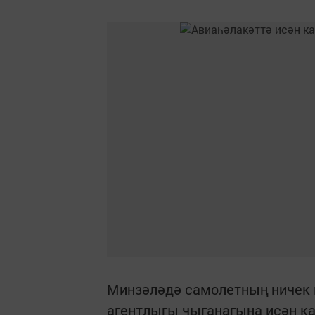
Минзәләдә самолетның ничек 
агентлыгы чыганагына исән к